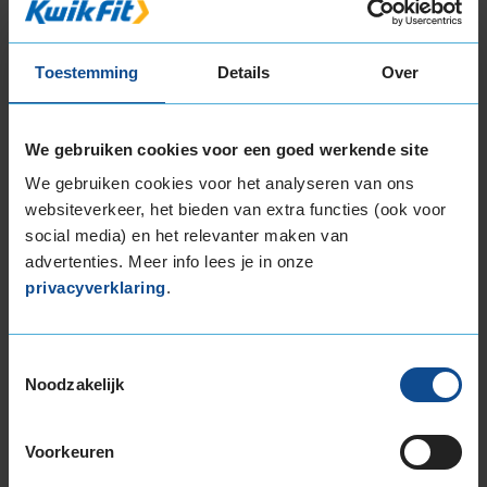
18-inch banden
205/40R18 86W EXTRALOAD RUNFLAT
Toestemming
Details
Over
225/40R18 92Y EXTRALOAD
225/40R18 92Y EXTRALOAD
245/45R18 100Y EXTRALOAD
We gebruiken cookies voor een goed werkende site
19-inch banden
We gebruiken cookies voor het analyseren van ons
websiteverkeer, het bieden van extra functies (ook voor
225/40R19 93W EXTRALOAD
social media) en het relevanter maken van
235/35R19 91Y EXTRALOAD
advertenties. Meer info lees je in onze
235/35R19 91Y EXTRALOAD
privacyverklaring
.
235/35R19 91Y EXTRALOAD
235/40R19 92Y
235/50R19 99W
Toestemmingsselectie
235/50R19 99Y
Noodzakelijk
245/40R19 98Y EXTRALOAD
245/40R19 98Y EXTRALOAD
Voorkeuren
245/50R19 105Y EXTRALOAD
255/35R19 96Y EXTRALOAD