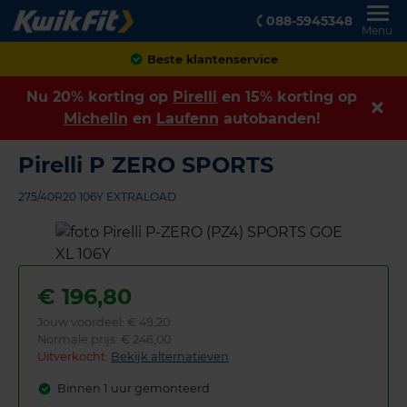
088-5945348
Menu
Achteraf betalen
Nu 20% korting op
Pirelli
en 15% korting op
Michelin
en
Laufenn
autobanden!
Pirelli P ZERO SPORTS
275/40R20 106Y EXTRALOAD
€
196,80
Jouw voordeel:
€ 49,20
Normale prijs: € 246,00
Uitverkocht:
Bekijk alternatieven
Binnen 1 uur gemonteerd