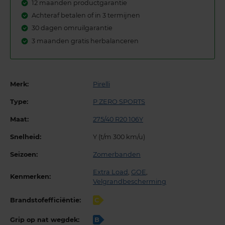
12 maanden productgarantie
Achteraf betalen of in 3 termijnen
30 dagen omruilgarantie
3 maanden gratis herbalanceren
Merk:
Pirelli
Type:
P ZERO SPORTS
Maat:
275/40 R20 106Y
Snelheid:
Y (t/m 300 km/u)
Seizoen:
Zomerbanden
Extra Load
,
GOE
,
Kenmerken:
Velgrandbescherming
Brandstofefficiëntie:
C
Grip op nat wegdek:
B