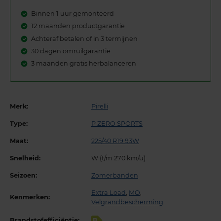
Binnen 1 uur gemonteerd
12 maanden productgarantie
Achteraf betalen of in 3 termijnen
30 dagen omruilgarantie
3 maanden gratis herbalanceren
Merk:
Pirelli
Type:
P ZERO SPORTS
Maat:
225/40 R19 93W
Snelheid:
W (t/m 270 km/u)
Seizoen:
Zomerbanden
Extra Load
,
MO
,
Kenmerken:
Velgrandbescherming
Brandstofefficiëntie:
B