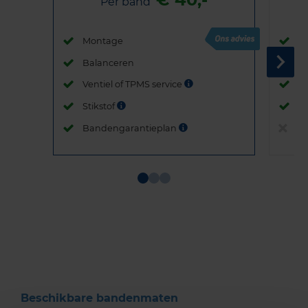
Per band
Montage
M
Balanceren
B
Ventiel of TPMS service
Ve
Stikstof
St
Bandengarantieplan
B
Item
1
of
3
Beschikbare bandenmaten