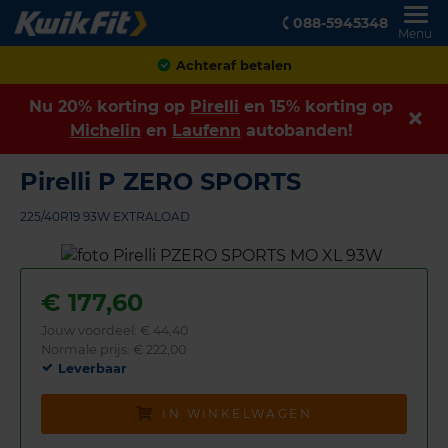
088-5945348
Menu
Achteraf betalen
Nu 20% korting op
Pirelli
en 15% korting op
Michelin
en
Laufenn
autobanden!
Pirelli P ZERO SPORTS
225/40R19 93W EXTRALOAD
€
177,60
Jouw voordeel:
€ 44,40
Normale prijs: € 222,00
Leverbaar
IN WINKELWAGEN