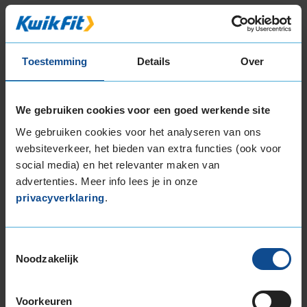
17-inch banden
225/45R17 94Y EXTRALOAD
18-inch banden
Toestemming
Details
Over
205/40R18 86W EXTRALOAD RUNFLAT
225/40R18 92Y EXTRALOAD
225/40R18 92Y EXTRALOAD
We gebruiken cookies voor een goed werkende site
245/45R18 100Y EXTRALOAD
We gebruiken cookies voor het analyseren van ons
19-inch banden
websiteverkeer, het bieden van extra functies (ook voor
social media) en het relevanter maken van
235/35R19 91Y EXTRALOAD
advertenties. Meer info lees je in onze
235/35R19 91Y EXTRALOAD
privacyverklaring
.
235/35R19 91Y EXTRALOAD
235/40R19 92Y
235/50R19 99W
Toestemmingsselectie
235/50R19 99Y
Noodzakelijk
245/40R19 98Y EXTRALOAD
245/40R19 98Y EXTRALOAD
Voorkeuren
245/50R19 105Y EXTRALOAD