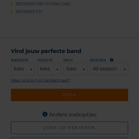
325/30R23 109Y EXTRALOAD
325/35R23 111Y
Vind jouw perfecte band
BREEDTE
HOOGTE
INCH
SEIZOEN
kies
kies
kies
All season
Waar vind ik mijn bandenmaat?
ZOEK
Andere zoekopties:
ZOEK OP KENTEKEN