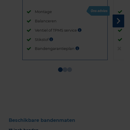
Montage
M
Balanceren
B
Ventiel of TPMS service
Ve
Stikstof
St
Bandengarantieplan
B
Item
1
of
3
Beschikbare bandenmaten