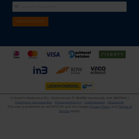
INSCHRIJVEN
©
KwikFit Nederland B.V., Daltonstraat 17, 3846BX Harderwijk, KvK 08017845 |
Algemene voorwaarden
•
Privacyverklaring
•
Cookiebeleid
•
Disclaimer
This site is protected by reCAPTCHA and the Google
Privacy Policy
and
Terms of
Service
apply.