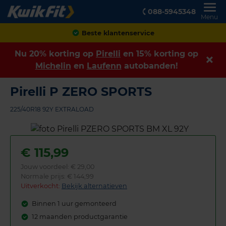
088-5945348
Menu
Achteraf betalen
Nu 20% korting op
Pirelli
en 15% korting op
Michelin
en
Laufenn
autobanden!
Pirelli P ZERO SPORTS
225/40R18 92Y EXTRALOAD
€
115,99
Jouw voordeel:
€ 29,00
Normale prijs: € 144,99
Uitverkocht:
Bekijk alternatieven
Binnen 1 uur gemonteerd
12 maanden productgarantie