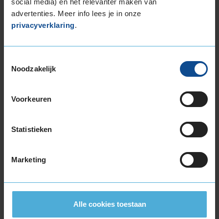
255/35R19 96Y EXTRALOAD
social media) en het relevanter maken van
advertenties. Meer info lees je in onze
255/40R19 100Y EXTRALOAD
privacyverklaring
.
255/40R19 100Y EXTRALOAD RUNFLAT
255/45R19 104Y EXTRALOAD
255/50R19 107W EXTRALOAD
Toestemmingsselectie
255/50R19 107W EXTRALOAD
Noodzakelijk
255/50R19 107W EXTRALOAD
265/35R19 98Y EXTRALOAD
Voorkeuren
265/45R19 105Y EXTRALOAD
275/35R19 100Y EXTRALOAD
275/35R19 100Y EXTRALOAD
Statistieken
275/40R19 105Y EXTRALOAD
285/40R19 107Y EXTRALOAD
Marketing
285/40R19 107Y EXTRALOAD
295/40R19 108Y EXTRALOAD
20-inch banden
235/50R20 104Y EXTRALOAD
Alle cookies toestaan
245/35R20 91Y