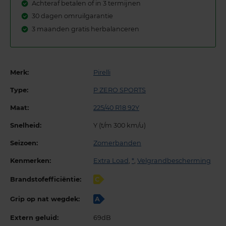
Achteraf betalen of in 3 termijnen
30 dagen omruilgarantie
3 maanden gratis herbalanceren
Merk:
Pirelli
Type:
P ZERO SPORTS
Maat:
225/40 R18 92Y
Snelheid:
Y (t/m 300 km/u)
Seizoen:
Zomerbanden
Kenmerken:
Extra Load
,
*
,
Velgrandbescherming
Brandstofefficiëntie:
C
Grip op nat wegdek:
A
Extern geluid:
69dB