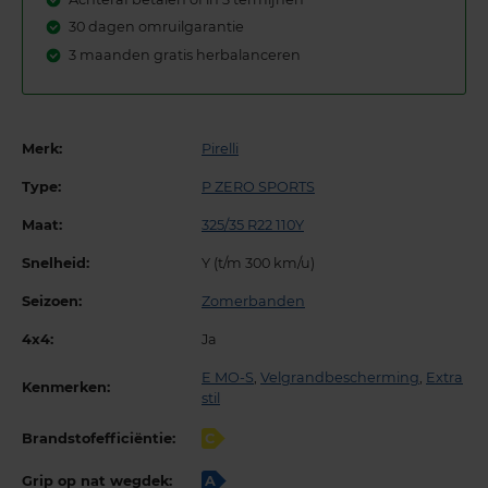
30 dagen omruilgarantie
3 maanden gratis herbalanceren
Merk:
Pirelli
Type:
P ZERO SPORTS
Maat:
325/35 R22 110Y
Snelheid:
Y (t/m 300 km/u)
Seizoen:
Zomerbanden
4x4:
Ja
E MO-S
,
Velgrandbescherming
,
Extra
Kenmerken:
stil
Brandstofefficiëntie:
C
Grip op nat wegdek:
A