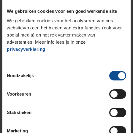
235/35R19 91Y EXTRALOAD
We gebruiken cookies voor een goed werkende site
235/35R19 91Y EXTRALOAD
We gebruiken cookies voor het analyseren van ons
235/35R19 91Y EXTRALOAD
websiteverkeer, het bieden van extra functies (ook voor
235/40R19 92Y
social media) en het relevanter maken van
235/50R19 99W
advertenties. Meer info lees je in onze
235/50R19 99Y
privacyverklaring
.
245/40R19 98Y EXTRALOAD
245/40R19 98Y EXTRALOAD
245/50R19 105Y EXTRALOAD
Toestemmingsselectie
255/35R19 96Y EXTRALOAD
Noodzakelijk
255/40R19 100Y EXTRALOAD
255/40R19 100Y EXTRALOAD RUNFLAT
Voorkeuren
255/45R19 104Y EXTRALOAD
255/50R19 107W EXTRALOAD
255/50R19 107W EXTRALOAD
Statistieken
255/50R19 107W EXTRALOAD
265/35R19 98Y EXTRALOAD
Marketing