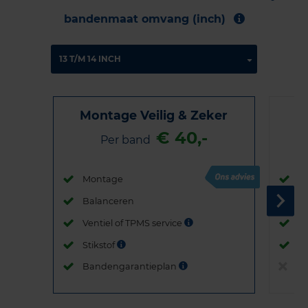
bandenmaat omvang (inch)
Montage Veilig & Zeker
€ 40,-
Per band
Montage
M
Balanceren
B
Ventiel of TPMS service
Ve
Stikstof
St
Bandengarantieplan
B