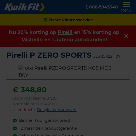
088-5945348
Menu
Achteraf betalen
Nu 20% korting op
Pirelli
en 15% korting op
Michelin
en
Laufenn
autobanden!
Pirelli P ZERO SPORTS
325/35R22 110Y
€
348,80
Jouw voordeel:
€ 87,20
Normale prijs: € 436,00
Uitverkocht:
Bekijk alternatieven
Binnen 1 uur gemonteerd
12 maanden productgarantie
Achteraf betalen of in 3 termijnen