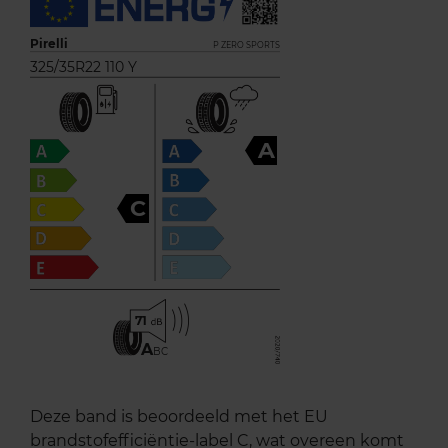
Pirelli
P ZERO SPORTS
325/35R22 110 Y
A
C
71
A
BC
Deze band is beoordeeld met het EU
brandstofefficiëntie-label C, wat overeen komt