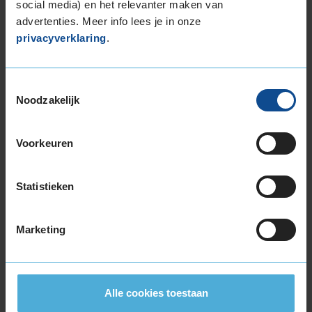
social media) en het relevanter maken van
245/50R19 105Y EXTRALOAD
advertenties. Meer info lees je in onze
255/35R19 96Y EXTRALOAD
privacyverklaring
.
255/40R19 100Y EXTRALOAD
255/40R19 100Y EXTRALOAD RUNFLAT
255/45R19 104Y EXTRALOAD
Toestemmingsselectie
255/50R19 107W EXTRALOAD
Noodzakelijk
255/50R19 107W EXTRALOAD
255/50R19 107W EXTRALOAD
Voorkeuren
265/35R19 98Y EXTRALOAD
265/45R19 105Y EXTRALOAD
275/35R19 100Y EXTRALOAD
Statistieken
275/35R19 100Y EXTRALOAD
275/40R19 105Y EXTRALOAD
Marketing
285/40R19 107Y EXTRALOAD
285/40R19 107Y EXTRALOAD
295/40R19 108Y EXTRALOAD
Alle cookies toestaan
20-inch banden
235/50R20 104Y EXTRALOAD