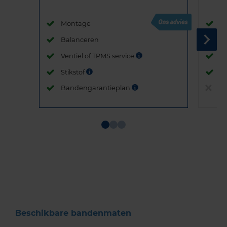
Montage
M
Balanceren
B
Ventiel of TPMS service
Ve
Stikstof
St
Bandengarantieplan
B
Item
1
of
3
Beschikbare bandenmaten