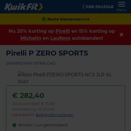
088-5945348
Menu
Achteraf betalen
Nu 20% korting op
Pirelli
en 15% korting op
Michelin
en
Laufenn
autobanden!
Pirelli P ZERO SPORTS
245/45R21 104Y EXTRALOAD
€
282,40
Jouw voordeel:
€ 70,60
Normale prijs: € 353,00
Uitverkocht:
Bekijk alternatieven
Binnen 1 uur gemonteerd