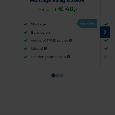
Montage Veilig & Zeker
€ 40,-
Per band
Montage
M
Balanceren
B
Ventiel of TPMS service
Ve
Stikstof
St
Bandengarantieplan
B
Item
1
of
3