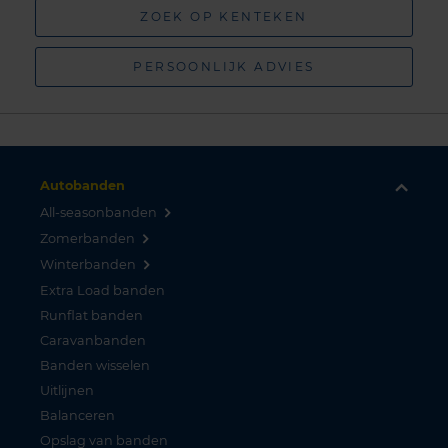
ZOEK OP KENTEKEN
PERSOONLIJK ADVIES
Autobanden
All-seasonbanden
Zomerbanden
Winterbanden
Extra Load banden
Runflat banden
Caravanbanden
Banden wisselen
Uitlijnen
Balanceren
Opslag van banden