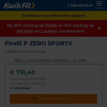
088-5945348
Menu
Monteurs voor alle merken opgeleid
Nu 20% korting op
Pirelli
en 15% korting op
Michelin
en
Laufenn
autobanden!
Pirelli P ZERO SPORTS
325/30R23 109Y EXTRALOAD
€
710,40
Jouw voordeel:
€ 177,60
Normale prijs: € 888,00
Leverbaar
IN WINKELWAGEN