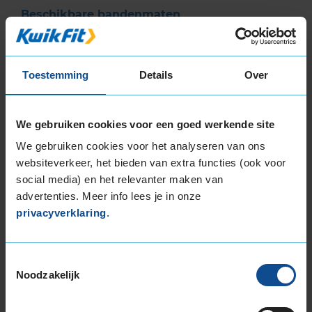
Beschikbare bandenmaten
17-inch banden
225/45R17 94Y EXTRALOAD
Toestemming
Details
Over
18-inch banden
205/40R18 86W EXTRALOAD RUNFLAT
225/40R18 92Y EXTRALOAD
We gebruiken cookies voor een goed werkende site
225/40R18 92Y EXTRALOAD
We gebruiken cookies voor het analyseren van ons
245/45R18 100Y EXTRALOAD
websiteverkeer, het bieden van extra functies (ook voor
19-inch banden
social media) en het relevanter maken van
225/40R19 93W EXTRALOAD
advertenties. Meer info lees je in onze
235/35R19 91Y EXTRALOAD
privacyverklaring
.
235/35R19 91Y EXTRALOAD
235/35R19 91Y EXTRALOAD
Toestemmingsselectie
235/40R19 92Y
Noodzakelijk
235/50R19 99W
235/50R19 99Y