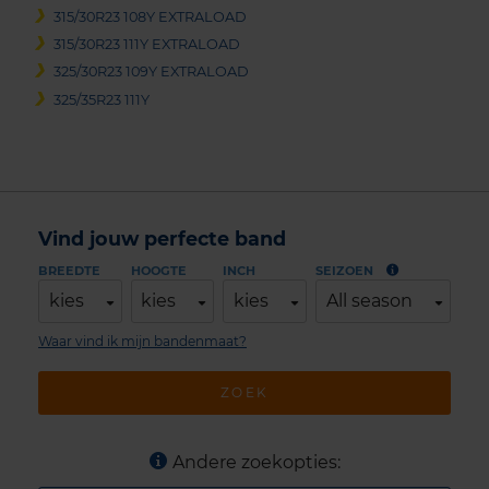
315/30R23 108Y EXTRALOAD
315/30R23 111Y EXTRALOAD
325/30R23 109Y EXTRALOAD
325/35R23 111Y
Vind jouw perfecte band
BREEDTE
HOOGTE
INCH
SEIZOEN
kies
kies
kies
All season
Waar vind ik mijn bandenmaat?
ZOEK
Andere zoekopties: