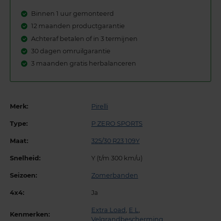
Binnen 1 uur gemonteerd
12 maanden productgarantie
Achteraf betalen of in 3 termijnen
30 dagen omruilgarantie
3 maanden gratis herbalanceren
Merk:
Pirelli
Type:
P ZERO SPORTS
Maat:
325/30 R23 109Y
Snelheid:
Y (t/m 300 km/u)
Seizoen:
Zomerbanden
4x4:
Ja
Extra Load
,
E L
,
Kenmerken:
Velgrandbescherming