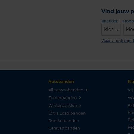
Vind jouw p
BREEDTE
HOOG
kies
kie
Waar vind ik mij
Autobanden
Kl
All-seasonbanden
Mij
Vee
Zomerbanden
Al
Winterbanden
Pri
Extra Load banden
Be
Runflat banden
Re
Caravanbanden