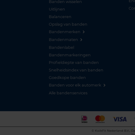
Er
Banden wisselen
Co
Uitlijnen
Balanceren
Opslag van banden
Bandenmerken
Bandenmaten
Bandenlabel
Bandenmarkeringen
Profieldiepte van banden
Snelheidsindex van banden
Goedkope banden
Banden voor elk automerk
Alle bandenservices
©
KwikFit Nederland B.V., Da
Th