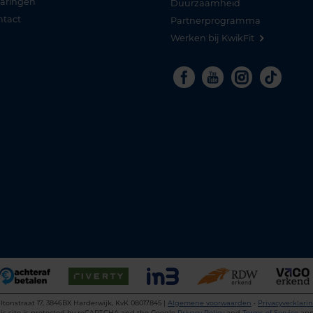
varingen
Duurzaamheid
ntact
Partnerprogramma
Werken bij KwikFit
Facebook
Youtube
Instagra
Tikto
ltonstraat 17, 3846BX Harderwijk, KvK 08017845 |
Algemene voorwaarden
•
Privacyverklari
is site is protected by reCAPTCHA and the Google
Privacy Policy
and
Terms of Service
app