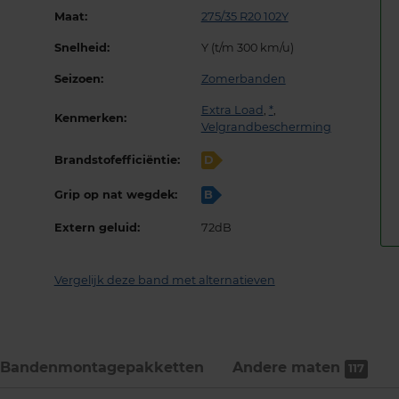
Maat:
275/35 R20 102Y
Snelheid:
Y (t/m 300 km/u)
Seizoen:
Zomerbanden
Extra Load
,
*
,
Kenmerken:
Velgrandbescherming
Brandstofefficiëntie:
D
Grip op nat wegdek:
B
Extern geluid:
72dB
Vergelijk deze band met alternatieven
Bandenmontage­pakketten
Andere maten
117