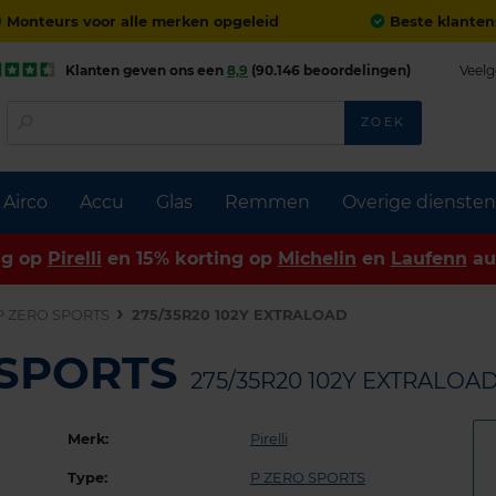
Monteurs voor alle merken opgeleid
Beste klanten
Klanten geven ons een
8,9
(90.146 beoordelingen)
Veelg
ZOEK
Airco
Accu
Glas
Remmen
Overige diensten
ng op
Pirelli
en 15% korting op
Michelin
en
Laufenn
au
P ZERO SPORTS
275/35R20 102Y EXTRALOAD
O SPORTS
275/35R20 102Y EXTRALOA
Merk:
Pirelli
Type:
P ZERO SPORTS