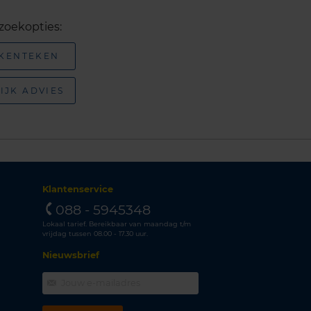
zoekopties:
 KENTEKEN
IJK ADVIES
Klantenservice
088 - 5945348
Lokaal tarief. Bereikbaar van maandag t/m
vrijdag tussen 08.00 - 17.30 uur.
Nieuwsbrief