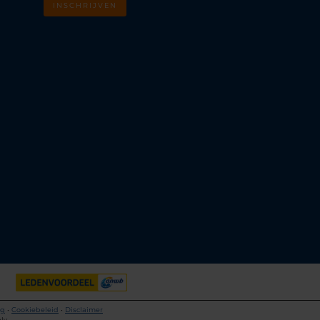
INSCHRIJVEN
m
k
ng
•
Cookiebeleid
•
Disclaimer
ly.