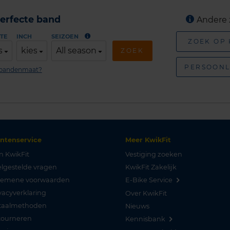
erfecte band
Andere 
TE
INCH
SEIZOEN
ZOEK OP
s
kies
All season
ZOEK
PERSOONL
n bandenmaat?
antenservice
Meer KwikFit
n KwikFit
Vestiging zoeken
lgestelde vragen
KwikFit Zakelijk
gemene voorwaarden
E-Bike Service
vacyverklaring
Over KwikFit
taalmethoden
Nieuws
tourneren
Kennisbank