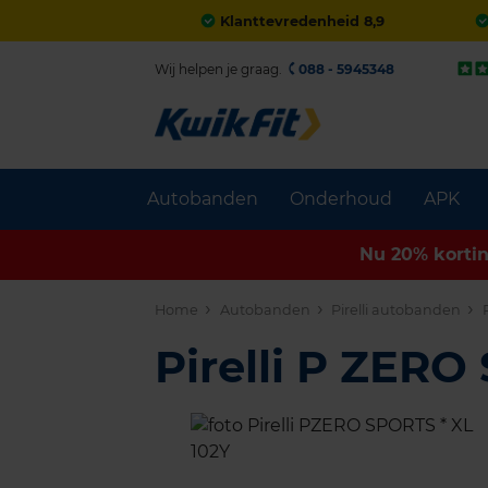
Klanttevredenheid 8,9
Wij helpen je graag.
088 - 5945348
Autobanden
Onderhoud
APK
Nu 20% korti
Home
Autobanden
Pirelli autobanden
Pirelli P ZER