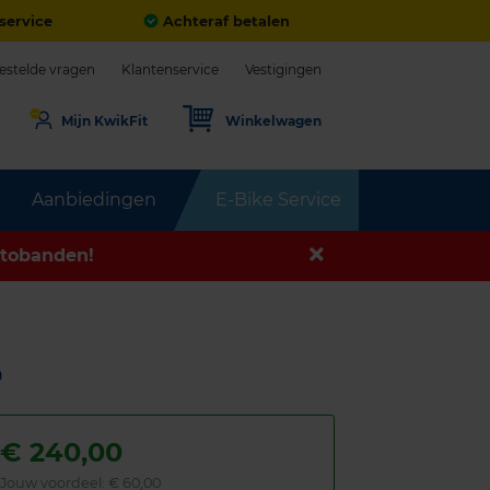
service
Achteraf betalen
estelde vragen
Klantenservice
Vestigingen
Mijn KwikFit
Winkelwagen
Aanbiedingen
E-Bike Service
tobanden!
D
€
240,00
Jouw voordeel:
€ 60,00