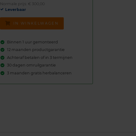
Normale prijs: € 300,00
Leverbaar
IN WINKELWAGEN
Binnen 1 uur gemonteerd
12 maanden productgarantie
Achteraf betalen of in 3 termijnen
30 dagen omruilgarantie
3 maanden gratis herbalanceren