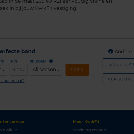
load in de maat 265 40 R21 eenvoudig online en
ak in bij jouw KwikFit vestiging.
erfecte band
Andere 
TE
INCH
SEIZOEN
ZOEK OP
s
kies
All season
ZOEK
PERSOONL
n bandenmaat?
antenservice
Meer KwikFit
n KwikFit
Vestiging zoeken