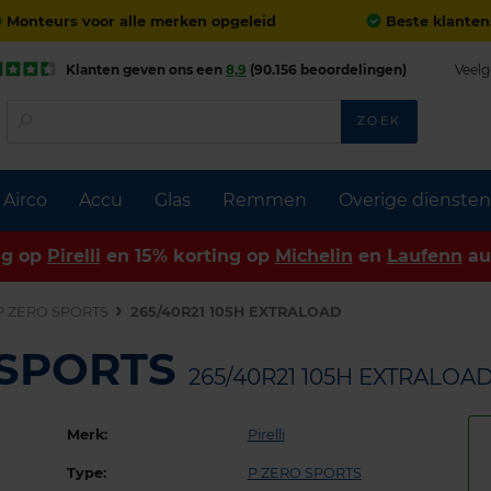
Monteurs voor alle merken opgeleid
Beste klanten
Klanten geven ons een
8,9
(90.156 beoordelingen)
Veelg
ZOEK
Airco
Accu
Glas
Remmen
Overige diensten
ng op
Pirelli
en 15% korting op
Michelin
en
Laufenn
au
P ZERO SPORTS
265/40R21 105H EXTRALOAD
O SPORTS
265/40R21 105H EXTRALOA
Merk:
Pirelli
Type:
P ZERO SPORTS