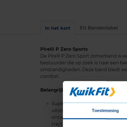
EU Bandenlabel
In het kort
Pirelli P Zero Sports
De Pirelli P Zero Sport zomerband is 
bestuurder die op zoek is naar een ban
omstandigheden. Deze band biedt een
comfort.
Belangrijke eigenschappen
Superieure Grip: Een geavanceer
uitstekende grip op zowel droge
Toestemming
ontwerp zorgt voor maximale con
tractie en controle, vooral in bo