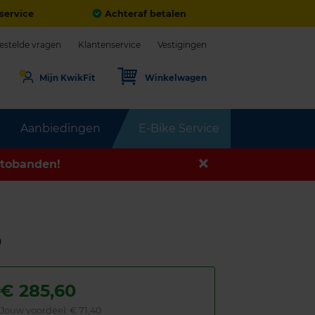
service
Achteraf betalen
estelde vragen
Klantenservice
Vestigingen
Mijn KwikFit
Winkelwagen
Aanbiedingen
E-Bike Service
tobanden!
D
€
285,60
Jouw voordeel:
€ 71,40