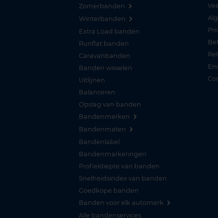
Vee
Zomerbanden
Al
Winterbanden
Pri
Extra Load banden
Be
Runflat banden
Re
Caravanbanden
Er
Banden wisselen
Co
Uitlijnen
Balanceren
Opslag van banden
Bandenmerken
Bandenmaten
Bandenlabel
Bandenmarkeringen
Profieldiepte van banden
Snelheidsindex van banden
Goedkope banden
Banden voor elk automerk
Alle bandenservices