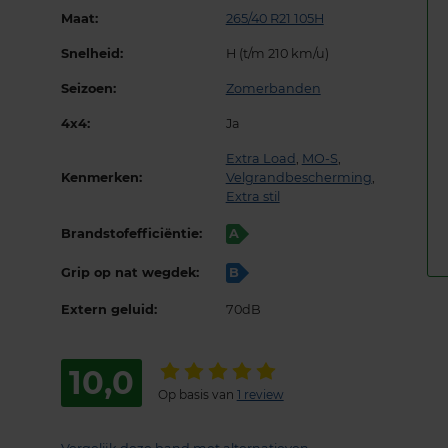
Maat:
265/40 R21 105H
Snelheid:
H (t/m 210 km/u)
Seizoen:
Zomerbanden
4x4:
Ja
Extra Load
,
MO-S
,
Kenmerken:
Velgrandbescherming
,
Extra stil
Brandstofefficiëntie:
A
Grip op nat wegdek:
B
Extern geluid:
70dB
10,0
Op basis van
1 review