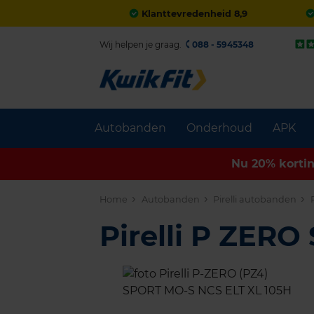
Klanttevredenheid 8,9
Wij helpen je graag.
088 - 5945348
Autobanden
Onderhoud
APK
Nu 20% korti
Home
Autobanden
Pirelli autobanden
Pirelli P ZER