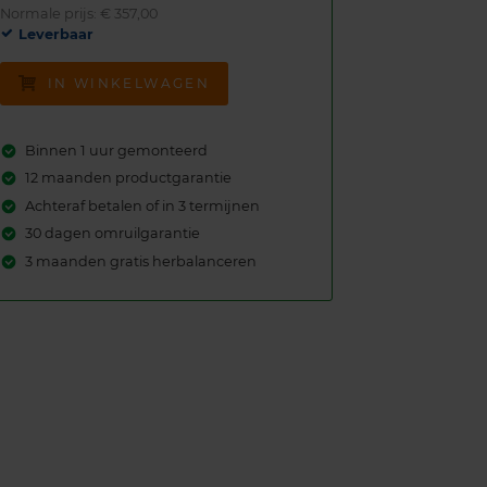
Normale prijs: € 357,00
Leverbaar
IN WINKELWAGEN
Binnen 1 uur gemonteerd
12 maanden productgarantie
Achteraf betalen of in 3 termijnen
30 dagen omruilgarantie
3 maanden gratis herbalanceren