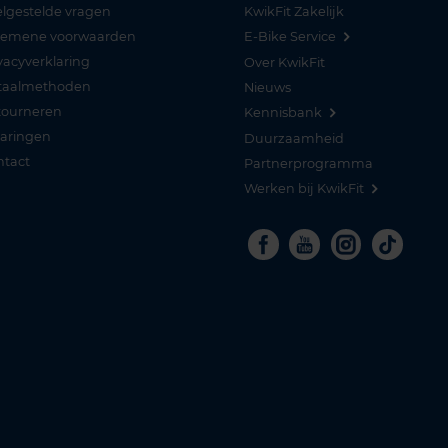
lgestelde vragen
KwikFit Zakelijk
gemene voorwaarden
E-Bike Service
vacyverklaring
Over KwikFit
taalmethoden
Nieuws
tourneren
Kennisbank
varingen
Duurzaamheid
ntact
Partnerprogramma
Werken bij KwikFit
Facebook
Youtube
Instagra
Tikto