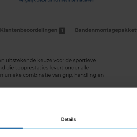
Vergelijk deze band met alternatieven
Klantenbeoordelingen
Bandenmontage­pakket
1
een uitstekende keuze voor de sportieve
d die topprestaties levert onder alle
 unieke combinatie van grip, handling en
de loopvlaksamenstelling zorgt voor een
 als natte wegen. Het unieke asymmetrische
Details
tact met de weg, wat resulteert in verbeterde
chten en bij hoge snelheden.