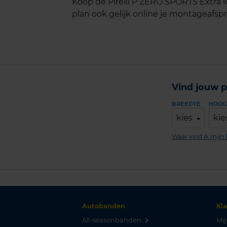
Koop de Pirelli P ZERO SPORTS Extra 
plan ook gelijk online je montageafspra
Vind jouw p
BREEDTE
HOOG
kies
kie
Waar vind ik mij
Autobanden
Kl
All-seasonbanden
Mij