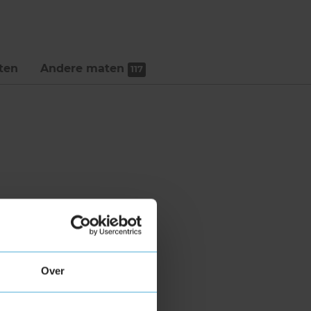
ten
Andere maten
117
Over