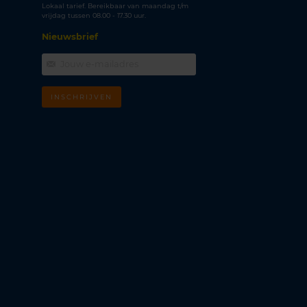
Lokaal tarief. Bereikbaar van maandag t/m
vrijdag tussen 08.00 - 17.30 uur.
Nieuwsbrief
INSCHRIJVEN
m
k