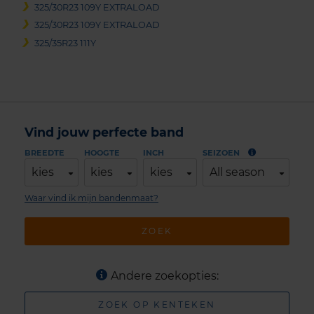
325/30R23 109Y EXTRALOAD
325/30R23 109Y EXTRALOAD
325/35R23 111Y
Vind jouw perfecte band
BREEDTE
HOOGTE
INCH
SEIZOEN
kies
kies
kies
All season
Waar vind ik mijn bandenmaat?
ZOEK
Andere zoekopties:
ZOEK OP KENTEKEN