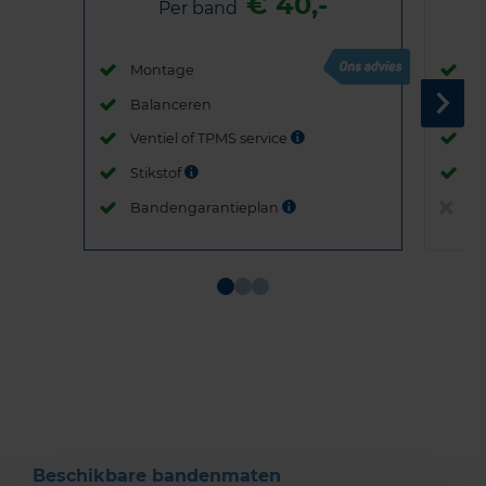
€ 40,-
Per band
Montage
M
Balanceren
B
Ventiel of TPMS service
Ve
Stikstof
St
Bandengarantieplan
B
Item
1
of
3
Beschikbare bandenmaten