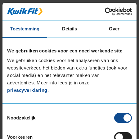
17-inch banden
225/45R17 94Y EXTRALOAD
18-inch banden
Toestemming
Details
Over
205/40R18 86W EXTRALOAD RUNFLAT
225/40R18 92Y EXTRALOAD
225/40R18 92Y EXTRALOAD
We gebruiken cookies voor een goed werkende site
19-inch banden
We gebruiken cookies voor het analyseren van ons
websiteverkeer, het bieden van extra functies (ook voor
225/40R19 93W EXTRALOAD
social media) en het relevanter maken van
235/35R19 91Y EXTRALOAD
advertenties. Meer info lees je in onze
235/35R19 91Y EXTRALOAD
privacyverklaring
.
235/35R19 91Y EXTRALOAD
235/40R19 92Y
235/50R19 99W
Toestemmingsselectie
235/50R19 99Y
Noodzakelijk
245/40R19 98Y EXTRALOAD
245/40R19 98Y EXTRALOAD
Voorkeuren
245/50R19 105Y EXTRALOAD