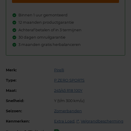
Binnen 1 uur gemonteerd
12 maanden productgarantie
Achteraf betalen of in 3 termijnen
30 dagen omruilgarantie
3 maanden gratis herbalanceren
Merk:
Pirelli
Type:
P ZERO SPORTS
Maat:
245/45 R18 100Y
Snelheid:
Y (t/m 300 km/u)
Seizoen:
Zomerbanden
Kenmerken:
Extra Load
,
I*
,
Velgrandbescherming