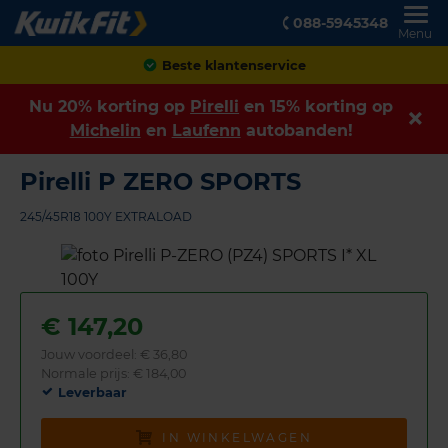
088-5945348
Menu
Achteraf betalen
Nu 20% korting op
Pirelli
en 15% korting op
Michelin
en
Laufenn
autobanden!
Pirelli P ZERO SPORTS
245/45R18 100Y EXTRALOAD
€
147,20
Jouw voordeel:
€ 36,80
Normale prijs: € 184,00
Leverbaar
IN WINKELWAGEN