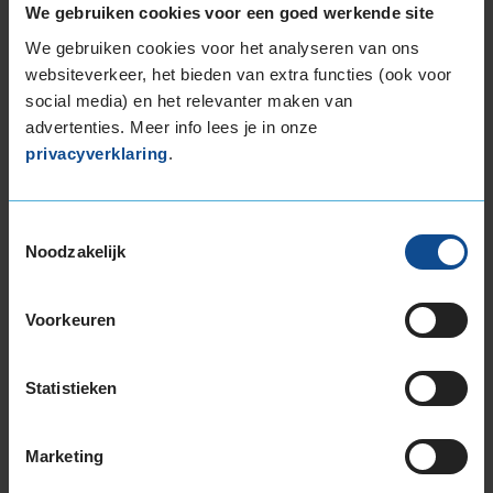
We gebruiken cookies voor een goed werkende site
We gebruiken cookies voor het analyseren van ons
Continental PREMIUMCONTACT 7 reviews
websiteverkeer, het bieden van extra functies (ook voor
20
social media) en het relevanter maken van
Bekijk hieronder alle reviews voor de Continental
advertenties. Meer info lees je in onze
PREMIUMCONTACT 7. Deze beoordelingen zijn
privacyverklaring
.
uitsluitend van berijders van de Continental
PREMIUMCONTACT 7.
Toestemmingsselectie
Noodzakelijk
7,0
Algemeen
7,0
Geluid
7,0
Voorkeuren
Grip
9,0
Comfort
9,0
Band
205/55R16 91V
Statistieken
Datum beoordeling
7 augustus 2026
Type rijder
Sportief
Auto
BMW 116i 1.6 HB 4-cil. B 116pk
Marketing
Kilometer per jaar
10.000 tot 25.000 km