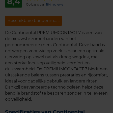
8,4
Op basis van
184 reviews
Beschikbare bandenmaten
Beschikbare bandenmaten
De Continental PREMIUMCONTACT 7 is een van
de nieuwste zomerbanden van het
gerenommeerde merk Continental. Deze band is
ontworpen voor wie op zoek is naar een optimale
rijervaring op zowel nat als droog wegdek, met
een sterke focus op veiligheid, comfort en
duurzaamheid. De PREMIUMCONTACT 7 biedt een
uitstekende balans tussen prestaties en rijcomfort,
ideaal voor dagelijks gebruik en langere ritten.
Dankzij geavanceerde technologieën helpt deze
band je brandstof te besparen zonder in te leveren
op veiligheid.
Specificaties van Continental