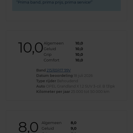
Prima band, prima prijs, prima service!
10,0
Algemeen
10,0
Geluid
10,0
Grip
10,0
Comfort
10,0
Band
215/65R17 99V
Datum beoordeling
18 juli 2026
Type rijder
Behoudend
Auto
OPEL Grandland X 1.2 SUV 3-cil. B 131pk
Kilometer per jaar
25.000 tot 50.000 km
8,0
Algemeen
8,0
Geluid
9,0