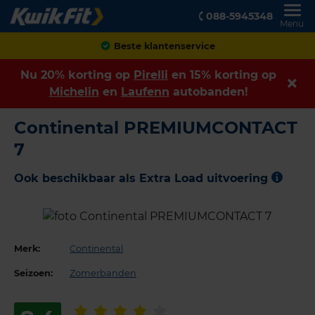
088-5945348
Menu
Achteraf betalen
Nu 20% korting op
Pirelli
en 15% korting op
Michelin
en
Laufenn
autobanden!
Continental PREMIUMCONTACT
7
Ook beschikbaar als Extra Load uitvoering
Merk:
Continental
Seizoen:
Zomerbanden