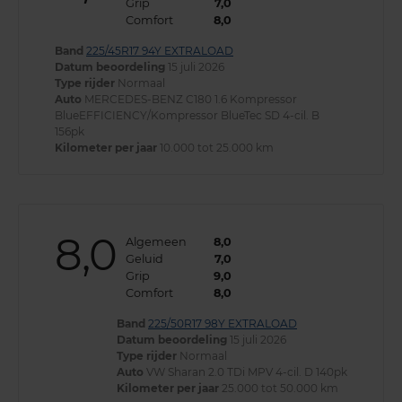
Grip
7,0
Comfort
8,0
Band
225/45R17 94Y EXTRALOAD
Datum beoordeling
15 juli 2026
Type rijder
Normaal
Auto
MERCEDES-BENZ C180 1.6 Kompressor
BlueEFFICIENCY/Kompressor BlueTec SD 4-cil. B
156pk
Kilometer per jaar
10.000 tot 25.000 km
8,0
Algemeen
8,0
Geluid
7,0
Grip
9,0
Comfort
8,0
Band
225/50R17 98Y EXTRALOAD
Datum beoordeling
15 juli 2026
Type rijder
Normaal
Auto
VW Sharan 2.0 TDi MPV 4-cil. D 140pk
Kilometer per jaar
25.000 tot 50.000 km