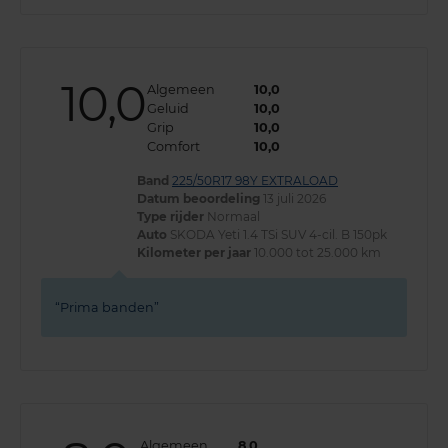
10,0
Algemeen
10,0
Geluid
10,0
Grip
10,0
Comfort
10,0
Band
225/50R17 98Y EXTRALOAD
Datum beoordeling
13 juli 2026
Type rijder
Normaal
Auto
SKODA Yeti 1.4 TSi SUV 4-cil. B 150pk
Kilometer per jaar
10.000 tot 25.000 km
Prima banden
Algemeen
8,0