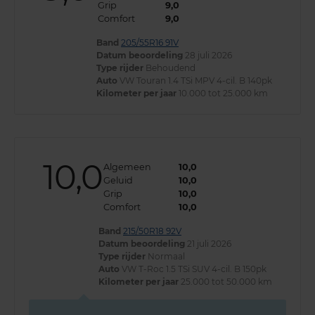
Grip
9,0
Comfort
9,0
Band
205/55R16 91V
Datum beoordeling
28 juli 2026
Type rijder
Behoudend
Auto
VW Touran 1.4 TSi MPV 4-cil. B 140pk
Kilometer per jaar
10.000 tot 25.000 km
10,0
Algemeen
10,0
Geluid
10,0
Grip
10,0
Comfort
10,0
Band
215/50R18 92V
Datum beoordeling
21 juli 2026
Type rijder
Normaal
Auto
VW T-Roc 1.5 TSi SUV 4-cil. B 150pk
Kilometer per jaar
25.000 tot 50.000 km