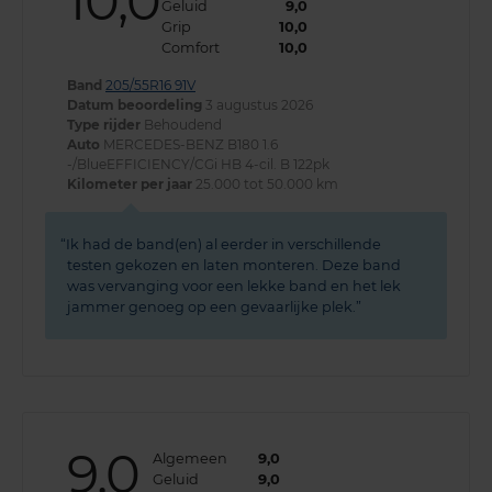
10,0
Geluid
9,0
Grip
10,0
Comfort
10,0
Band
205/55R16 91V
Datum beoordeling
3 augustus 2026
Type rijder
Behoudend
Auto
MERCEDES-BENZ B180 1.6
-/BlueEFFICIENCY/CGi HB 4-cil. B 122pk
Kilometer per jaar
25.000 tot 50.000 km
Ik had de band(en) al eerder in verschillende
testen gekozen en laten monteren. Deze band
was vervanging voor een lekke band en het lek
jammer genoeg op een gevaarlijke plek.
9,0
Algemeen
9,0
Geluid
9,0