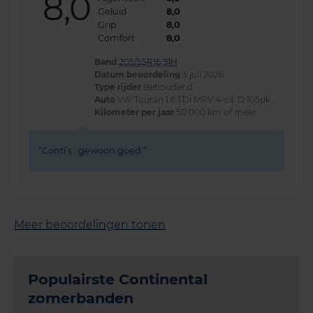
8,0
Geluid
8,0
Grip
8,0
Comfort
8,0
Band
205/55R16 91H
Datum beoordeling
3 juli 2026
Type rijder
Behoudend
Auto
VW Touran 1.6 TDi MPV 4-cil. D 105pk
Kilometer per jaar
50.000 km of meer
Conti’s : gewoon goed.
Meer beoordelingen tonen
Populairste Continental
zomerbanden