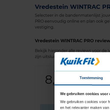
Vredestein WINTRAC PRO
Selecteer in de bandenmatenlijst j
PRO eenvoudig online en plan ook geli
vestiging.
Vredestein WINTRAC PRO revie
Bekijk hieronder alle reviews voor d
zijn uitsluitend van berijders van de
8,0
Algemeen
Toestemming
Geluid
Grip
Comfort
We gebruiken cookies voor 
We gebruiken cookies voor he
en het relevanter maken van 