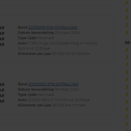
Band
225/55R19 103V EXTRALOAD
8,0
Datum beoordeling
23 maart 2024
8,0
Type rijder
Normaal
8,0
20
Auto
FORD Kuga 2.5 Duratec Plug-in-Hybrid
8,0
SUV 4-cil. Q 224pk
Kilometer per jaar
25.000 tot 50.000 km
Band
255/35R20 97W EXTRALOAD
8,0
Datum beoordeling
19 maart 2024
0,0
Type rijder
Normaal
8,0
Auto
VOLVO V90 2.0 T5 CM 4-cil. B 254pk
8,0
Kilometer per jaar
50.000 km of meer