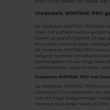
levert op het gebied van slijtage, wat
Vredestein WINTRAC PRO ge
De Vredestein WINTRAC PRO biedt een st
ritten. Het profielontwerp is geoptima
leveren op grip of veiligheid. Dit lage
bestuurder, vooral op lange snelwegri
De Vredestein WINTRAC PRO is een ui
veilige en sportieve winterband zoe
technologieën met een lange levensduu
comfortabele en veilige rit onder wi
Vredestein WINTRAC PRO met Extra
De Vredestein WINTRAC PRO is voor b
uitvoering. Extra Load banden zijn ve
met een hoger draagvermogen nodig h
hiernaast zie je welke maten als Extra