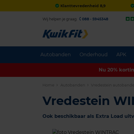
Klanttevredenheid 8,9
Wij helpen je graag.
088 - 5945348
Autobanden
Onderhoud
APK
Nu 20% korti
Home
Autobanden
Vredestein autoband
Vredestein W
Ook beschikbaar als Extra Load uit