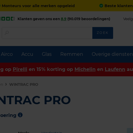
Monteurs voor alle merken opgeleid
Beste klanten
Klanten geven ons een
8,9
(90.019 beoordelingen)
Veelg
ZOEK
Airco
Accu
Glas
Remmen
Overige diensten
ng op
Pirelli
en 15% korting op
Michelin
en
Laufenn
au
en
WINTRAC PRO
INTRAC PRO
voering