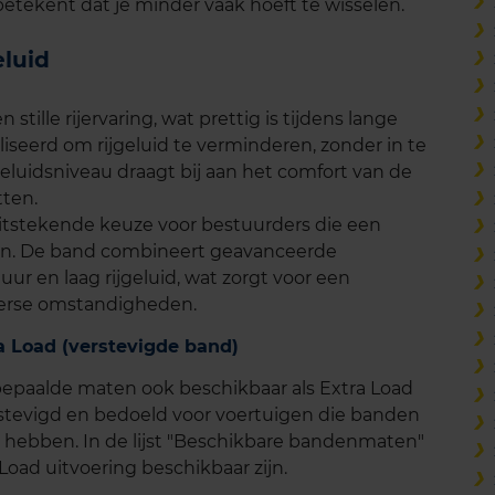
 betekent dat je minder vaak hoeft te wisselen.
luid
ille rijervaring, wat prettig is tijdens lange
liseerd om rijgeluid te verminderen, zonder in te
 geluidsniveau draagt bij aan het comfort van de
tten.
tstekende keuze voor bestuurders die een
ken. De band combineert geavanceerde
r en laag rijgeluid, wat zorgt voor een
nterse omstandigheden.
 Load (verstevigde band)
epaalde maten ook beschikbaar als Extra Load
rstevigd en bedoeld voor voertuigen die banden
ebben. In de lijst "Beschikbare bandenmaten"
 Load uitvoering beschikbaar zijn.