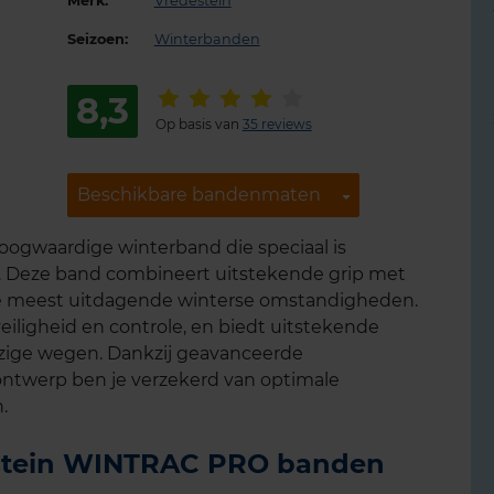
Merk:
Vredestein
Seizoen:
Winterbanden
8,3
Op basis van
35 reviews
Beschikbare bandenmaten
Beschikbare bandenmaten
ogwaardige winterband die speciaal is
n. Deze band combineert uitstekende grip met
 de meest uitdagende winterse omstandigheden.
eiligheid en controle, en biedt uitstekende
jzige wegen. Dankzij geavanceerde
ontwerp ben je verzekerd van optimale
.
destein WINTRAC PRO banden