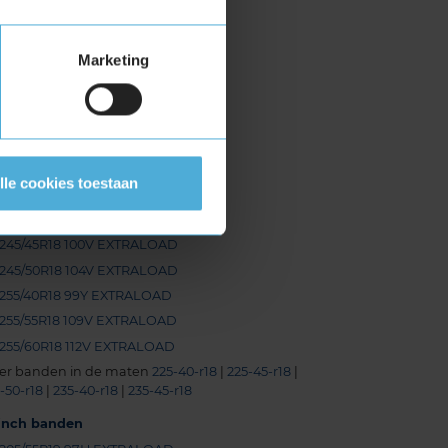
235/45R18 98V EXTRALOAD
235/45R18 98W EXTRALOAD
Marketing
235/50R18 101V EXTRALOAD
235/55R18 100V
235/55R18 104H EXTRALOAD
235/60R18 107H EXTRALOAD
235/60R18 107V EXTRALOAD
lle cookies toestaan
235/65R18 110H EXTRALOAD
245/40R18 97W EXTRALOAD
245/45R18 100V EXTRALOAD
245/50R18 104V EXTRALOAD
255/40R18 99Y EXTRALOAD
255/55R18 109V EXTRALOAD
255/60R18 112V EXTRALOAD
er banden in de maten
225-40-r18
|
225-45-r18
|
-50-r18
|
235-40-r18
|
235-45-r18
-inch banden