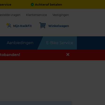
service
Achteraf betalen
estelde vragen
Klantenservice
Vestigingen
Mijn KwikFit
Winkelwagen
Aanbiedingen
E-Bike Service
tobanden!