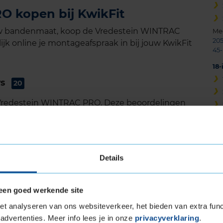
 kopen bij KwikFit
ouw bandenmaat, koop de Vredestein WINTRAC
Me
205
jk online je montageafspraak in bij jouw KwikFit
45-
18
ws
20
e Vredestein WINTRAC PRO. Deze beoordelingen
 Vredestein WINTRAC PRO.
Band
245/45R17 99V EXTRALOAD
8,0
Details
Datum beoordeling
2 mei 2025
7,0
Type rijder
Sportief
8,0
Auto
MERCEDES-BENZ CLS350 3.0 CDi/CDi
8,0
BlueEFFICIENCY CM 6-cil. D 265pk
een goed werkende site
Kilometer per jaar
50.000 km of meer
t analyseren van ons websiteverkeer, het bieden van extra func
advertenties. Meer info lees je in onze
privacyverklaring
.