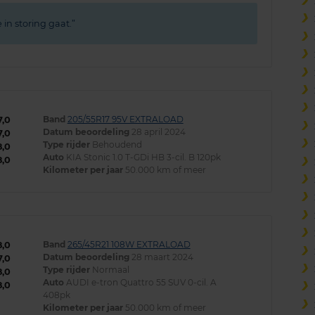
 in storing gaat.
Band
205/55R17 95V EXTRALOAD
7,0
Datum beoordeling
28 april 2024
7,0
Type rijder
Behoudend
8,0
Auto
KIA Stonic 1.0 T-GDi HB 3-cil. B 120pk
8,0
Kilometer per jaar
50.000 km of meer
Band
265/45R21 108W EXTRALOAD
8,0
Datum beoordeling
28 maart 2024
7,0
Type rijder
Normaal
8,0
Auto
AUDI e-tron Quattro 55 SUV 0-cil. A
8,0
408pk
Kilometer per jaar
50.000 km of meer