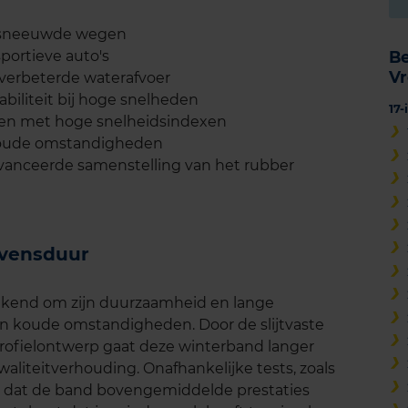
besneeuwde wegen
ortieve auto's
B
V
 verbeterde waterafvoer
abiliteit bij hoge snelheden
17
igen met hoge snelheidsindexen
koude omstandigheden
vanceerde samenstelling van het rubber
evensduur
kend om zijn duurzaamheid en lange
k in koude omstandigheden. Door de slijtvaste
rofielontwerp gaat deze winterband langer
aliteitverhouding. Onafhankelijke tests, zoals
 dat de band bovengemiddelde prestaties