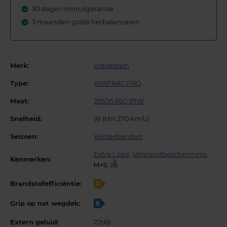
30 dagen omruilgarantie
3 maanden gratis herbalanceren
Merk:
Vredestein
Type:
WINTRAC PRO
Maat:
255/35 R20 97W
Snelheid:
W (t/m 270 km/u)
Seizoen:
Winterbanden
Extra Load
,
Velgrandbescherming
,
Kenmerken:
,
Brandstofefficiëntie:
D
Grip op nat wegdek:
B
Extern geluid:
72dB