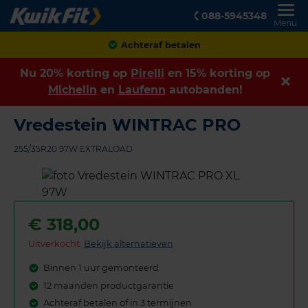
088-5945348
Menu
Achteraf betalen
Nu 20% korting op
Pirelli
en 15% korting op
Michelin
en
Laufenn
autobanden!
Vredestein WINTRAC PRO
255/35R20 97W EXTRALOAD
€
318,00
Uitverkocht:
Bekijk alternatieven
Binnen 1 uur gemonteerd
12 maanden productgarantie
Achteraf betalen of in 3 termijnen