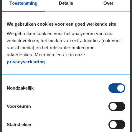
Toestemming
Details
Over
bandenmaat omvang (inch)
We gebruiken cookies voor een goed werkende site
We gebruiken cookies voor het analyseren van ons
websiteverkeer, het bieden van extra functies (ook voor
Montage Veilig & Zeker
social media) en het relevanter maken van
advertenties. Meer info lees je in onze
€ 40,-
Per band
privacyverklaring
.
Montage
M
Toestemmingsselectie
Balanceren
B
Noodzakelijk
Ventiel of TPMS service
Ve
Stikstof
St
Voorkeuren
Bandengarantieplan
B
Statistieken