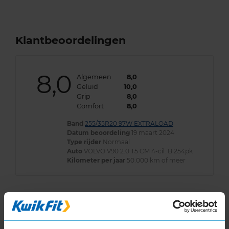
Klantbeoordelingen
8,0
Algemeen
8,0
Geluid
10,0
Grip
8,0
Comfort
8,0
Band
255/35R20 97W EXTRALOAD
Datum beoordeling
19 maart 2024
Type rijder
Normaal
Auto
VOLVO V90 2.0 T5 CM 4-cil. B 254pk
Kilometer per jaar
50.000 km of meer
Bandenmontagepakketten
Kies je