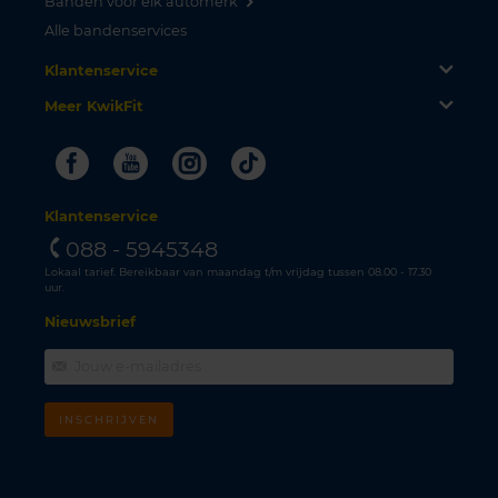
Banden voor elk automerk
Alle bandenservices
Klantenservice
Meer KwikFit
Facebook
Youtube
Instagram
Tiktok
Klantenservice
088 - 5945348
Lokaal tarief. Bereikbaar van maandag t/m vrijdag tussen 08.00 - 17.30
uur.
Nieuwsbrief
INSCHRIJVEN