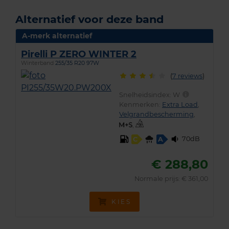
Alternatief voor deze band
A-merk alternatief
Pirelli P ZERO WINTER 2
Winterband
255/35 R20 97W
(
7 reviews
)
Snelheidsindex:
W
Kenmerken:
Extra Load
,
Velgrandbescherming
,
,
70dB
C
A
€ 288,80
Normale prijs: € 361,00
KIES