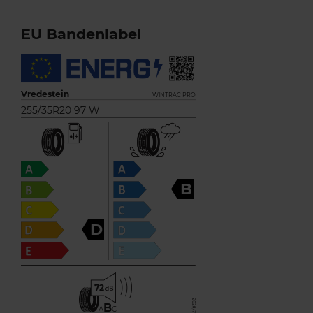
EU Bandenlabel
Vredestein
WINTRAC PRO
255/35R20 97 W
B
D
72
B
A
C