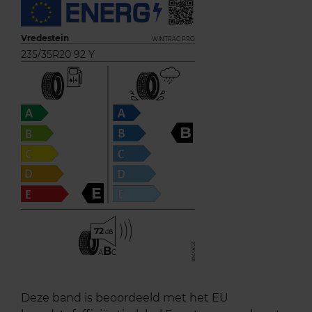
Vredestein
WINTRAC PRO
235/35R20 92 Y
B
E
72
B
A
C
Deze band is beoordeeld met het EU