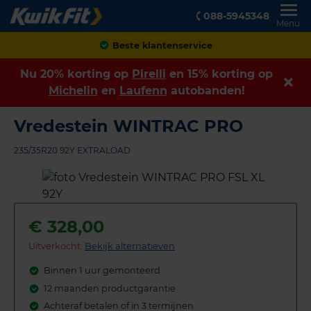
088-5945348
Menu
Achteraf betalen
Nu 20% korting op
Pirelli
en 15% korting op
Michelin
en
Laufenn
autobanden!
Vredestein WINTRAC PRO
235/35R20 92Y EXTRALOAD
€
328,00
Uitverkocht:
Bekijk alternatieven
Binnen 1 uur gemonteerd
12 maanden productgarantie
Achteraf betalen of in 3 termijnen