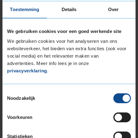
Toestemming
Details
Over
Item
1
We gebruiken cookies voor een goed werkende site
of
We gebruiken cookies voor het analyseren van ons
3
websiteverkeer, het bieden van extra functies (ook voor
social media) en het relevanter maken van
advertenties. Meer info lees je in onze
Beschikbare bandenmaten
privacyverklaring
.
17-inch banden
195/50R17 89H EXTRALOAD
Toestemmingsselectie
205/45R17 88V EXTRALOAD
Noodzakelijk
205/50R17 93H EXTRALOAD
205/50R17 93V EXTRALOAD
Voorkeuren
205/55R17 91H
205/55R17 95V EXTRALOAD
205/60R17 93H
Statistieken