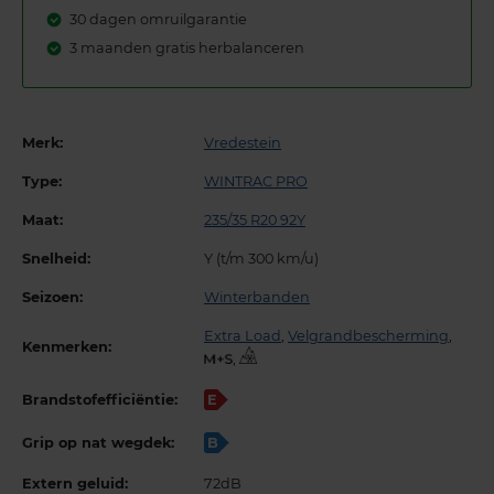
30 dagen omruilgarantie
3 maanden gratis herbalanceren
Merk:
Vredestein
Type:
WINTRAC PRO
Maat:
235/35 R20 92Y
Snelheid:
Y (t/m 300 km/u)
Seizoen:
Winterbanden
Extra Load
,
Velgrandbescherming
,
Kenmerken:
,
Brandstofefficiëntie:
E
Grip op nat wegdek:
B
Extern geluid:
72dB