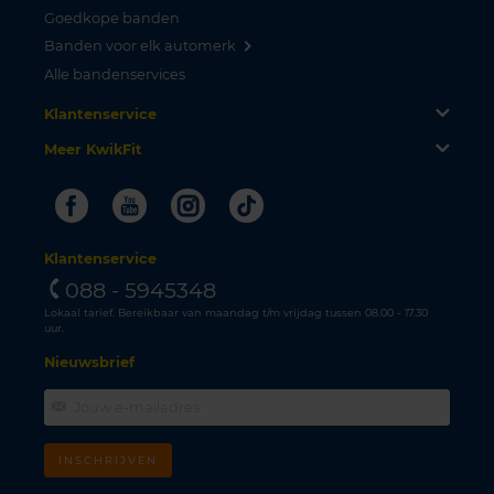
Goedkope banden
Banden voor elk automerk
Alle bandenservices
Klantenservice
Meer KwikFit
Facebook
Youtube
Instagram
Tiktok
Klantenservice
088 - 5945348
Lokaal tarief. Bereikbaar van maandag t/m vrijdag tussen 08.00 - 17.30
uur.
Nieuwsbrief
INSCHRIJVEN