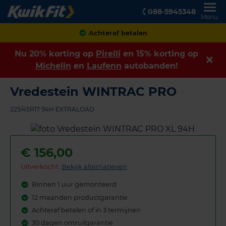
088-5945348
Menu
Achteraf betalen
Nu 20% korting op
Pirelli
en 15% korting op
Michelin
en
Laufenn
autobanden!
Vredestein WINTRAC PRO
225/45R17 94H EXTRALOAD
€
156,00
Uitverkocht:
Bekijk alternatieven
Binnen 1 uur gemonteerd
12 maanden productgarantie
Achteraf betalen of in 3 termijnen
30 dagen omruilgarantie