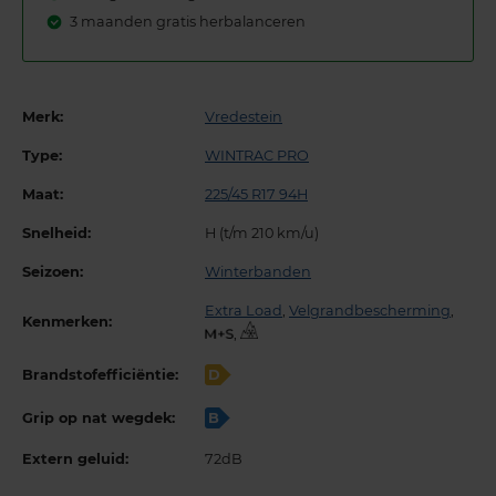
3 maanden gratis herbalanceren
Merk:
Vredestein
Type:
WINTRAC PRO
Maat:
225/45 R17 94H
Snelheid:
H (t/m 210 km/u)
Seizoen:
Winterbanden
Extra Load
,
Velgrandbescherming
,
Kenmerken:
,
Brandstofefficiëntie:
D
Grip op nat wegdek:
B
Extern geluid:
72dB