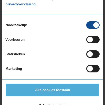
privacyverklaring
.
Toestemmingsselectie
Item
Noodzakelijk
1
of
Voorkeuren
3
Statistieken
Beschikbare bandenmaten
17-inch banden
Marketing
195/50R17 89H EXTRALOAD
205/45R17 88V EXTRALOAD
205/50R17 93H EXTRALOAD
Alle cookies toestaan
205/50R17 93V EXTRALOAD
205/55R17 91H
205/55R17 95V EXTRALOAD