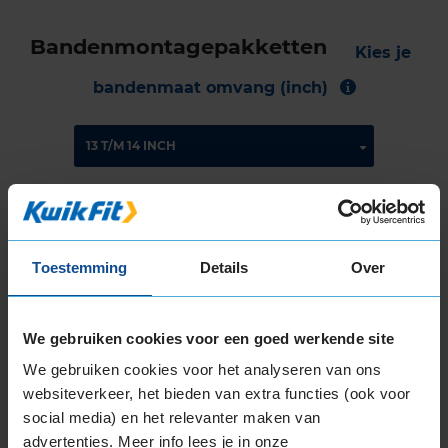
Bandenmontagepakketten
Kies je
bandenmaat omvang (inch)
Montage Veilig & Zeker
€ 40,-
Per band
Toestemming
Details
Over
Montage
M
We gebruiken cookies voor een goed werkende site
Balanceren
B
We gebruiken cookies voor het analyseren van ons
Ventiel of TPMS service
Ve
websiteverkeer, het bieden van extra functies (ook voor
Stikstof
St
social media) en het relevanter maken van
advertenties. Meer info lees je in onze
Bandengarantieplan
B