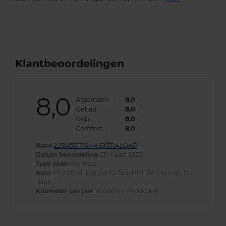
Klantbeoordelingen
8,0
Algemeen
8,0
Geluid
8,0
Grip
8,0
Comfort
8,0
Band
225/45R17 94H EXTRALOAD
Datum beoordeling
23 maart 2023
Type rijder
Normaal
Auto
PEUGEOT 308 SW 1.5 BlueHDi 130 CM 4-cil. D
131pk
Kilometer per jaar
10.000 tot 25.000 km