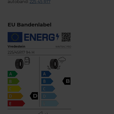
autoband:
225 45 R17
EU Bandenlabel
Vredestein
WINTRAC PRO
225/45R17 94 H
B
D