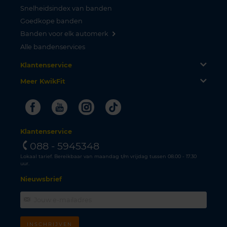
Snelheidsindex van banden
Goedkope banden
Banden voor elk automerk
Alle bandenservices
Klantenservice
Meer KwikFit
Facebook
Youtube
Instagram
Tiktok
Klantenservice
088 - 5945348
Lokaal tarief. Bereikbaar van maandag t/m vrijdag tussen 08.00 - 17.30
uur.
Nieuwsbrief
INSCHRIJVEN