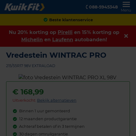
088-5945348
Menu
Achteraf betalen
Nu 20% korting op
Pirelli
en 15% korting op
Michelin
en
Laufenn
autobanden!
Vredestein WINTRAC PRO
215/55R17 98V EXTRALOAD
€
168,99
Uitverkocht:
Bekijk alternatieven
Binnen 1 uur gemonteerd
12 maanden productgarantie
Achteraf betalen of in 3 termijnen
30 dagen omruilgarantie