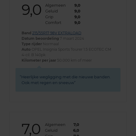
9,0
Algemeen
9,0
Geluid
9,0
Grip
9,0
Comfort
9,0
Band
215/55R17 98V EXTRALOAD
Datum beoordeling
7 maart 2024
Type rijder
Normaal
Auto
OPEL Insignia Sports Tourer 1.5 ECOTEC CM
4-cil. B 140pk
Kilometer per jaar
50.000 km of meer
Heerlijke wegligging met die nieuwe banden.
Ook met regen en sneeuw
7,0
Algemeen
7,0
Geluid
6,0