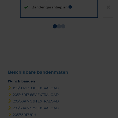
Bandengarantieplan
B
Item
1
of
3
Beschikbare bandenmaten
17-inch banden
195/50R17 89H EXTRALOAD
205/45R17 88V EXTRALOAD
205/50R17 93H EXTRALOAD
205/50R17 93V EXTRALOAD
205/55R17 91H