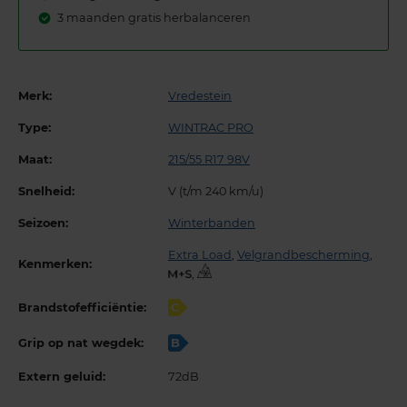
3 maanden gratis herbalanceren
Merk:
Vredestein
Type:
WINTRAC PRO
Maat:
215/55 R17 98V
Snelheid:
V (t/m 240 km/u)
Seizoen:
Winterbanden
Extra Load
,
Velgrandbescherming
,
Kenmerken:
,
Brandstofefficiëntie:
C
Grip op nat wegdek:
B
Extern geluid:
72dB