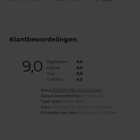
Klantbeoordelingen
9,0
Algemeen
9,0
Geluid
9,0
Grip
9,0
Comfort
9,0
Band
215/55R17 98V EXTRALOAD
Datum beoordeling
12 maart 2024
Type rijder
Behoudend
Auto
KIA e-Niro EV SUV 0-cil. A 204pk
Kilometer per jaar
25.000 tot 50.000 km