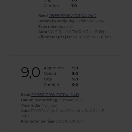
Grip
7,0
Comfort
7,0
Band
215/55R17 98V EXTRALOAD
Datum beoordeling
28 februari 2024
Type rijder
Sportief
Auto
VW T-Roc 1.0 TSi SUV 3-cil. B 116pk
Kilometer per jaar
25.000 tot 50.000 km
9,0
Algemeen
9,0
Geluid
9,0
Grip
9,0
Comfort
9,0
Band
215/55R17 98V EXTRALOAD
Datum beoordeling
22 maart 2023
Type rijder
Normaal
Auto
TOYOTA Yaris Cross 1.5 Hybrid SUV 3-cil. F
92pk
Kilometer per jaar
0 tot 10.000 km