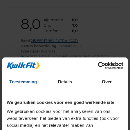
8,0
Algemeen
8,0
Grip
7,0
Comfort
8,0
Band
215/55R17 98V EXTRALOAD
Datum beoordeling
13 maart 2023
Type rijder
Normaal
Auto
SUZUKI Vitara 1.4 Hybrid (Mild Hybrid) SUV 4-
cil. J 129pk
Kilometer per jaar
10.000 tot 25.000 km
Toestemming
Details
Over
9,0
Algemeen
9,0
We gebruiken cookies voor een goed werkende site
Geluid
9,0
Grip
9,0
We gebruiken cookies voor het analyseren van ons
Comfort
9,0
websiteverkeer, het bieden van extra functies (ook voor
Band
215/55R17 98V EXTRALOAD
social media) en het relevanter maken van
Datum beoordeling
7 maart 2023