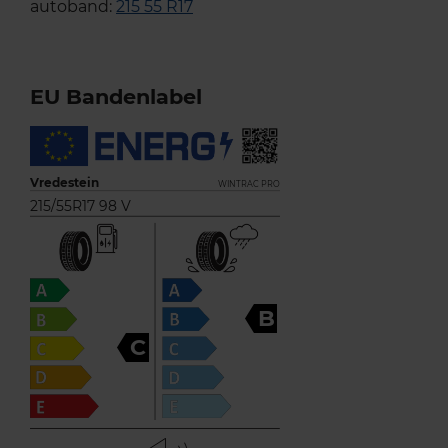
autoband:
215 55 R17
EU Bandenlabel
Vredestein
WINTRAC PRO
215/55R17 98 V
B
C