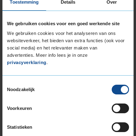
Toestemming
Details
Over
Item
1
of
We gebruiken cookies voor een goed werkende site
3
We gebruiken cookies voor het analyseren van ons
websiteverkeer, het bieden van extra functies (ook voor
social media) en het relevanter maken van
Beschikbare bandenmaten
advertenties. Meer info lees je in onze
privacyverklaring
.
17-inch banden
195/50R17 89H EXTRALOAD
205/45R17 88V EXTRALOAD
Toestemmingsselectie
205/50R17 93H EXTRALOAD
Noodzakelijk
205/50R17 93V EXTRALOAD
205/55R17 91H
Voorkeuren
205/55R17 95V EXTRALOAD
205/60R17 93H
205/65R17 100H EXTRALOAD
Statistieken
215/40R17 87V EXTRALOAD