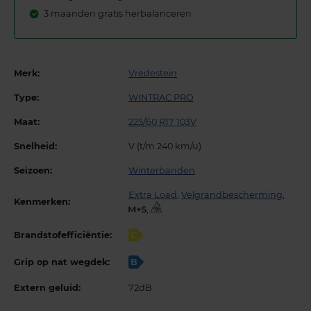
3 maanden gratis herbalanceren
Merk:
Vredestein
Type:
WINTRAC PRO
Maat:
225/60 R17 103V
Snelheid:
V (t/m 240 km/u)
Seizoen:
Winterbanden
Extra Load
,
Velgrandbescherming
,
Kenmerken:
,
Brandstofefficiëntie:
C
Grip op nat wegdek:
B
Extern geluid:
72dB