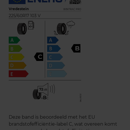
Vredestein
WINTRAC PRO
225/60R17 103 V
B
C
72
B
A
C
Deze band is beoordeeld met het EU
brandstofefficiëntie-label C, wat overeen komt