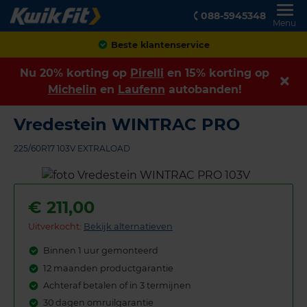
088-5945348
Menu
Achteraf betalen
Nu 20% korting op
Pirelli
en 15% korting op
Michelin
en
Laufenn
autobanden!
Vredestein WINTRAC PRO
225/60R17 103V EXTRALOAD
€
211,00
Uitverkocht:
Bekijk alternatieven
Binnen 1 uur gemonteerd
12 maanden productgarantie
Achteraf betalen of in 3 termijnen
30 dagen omruilgarantie