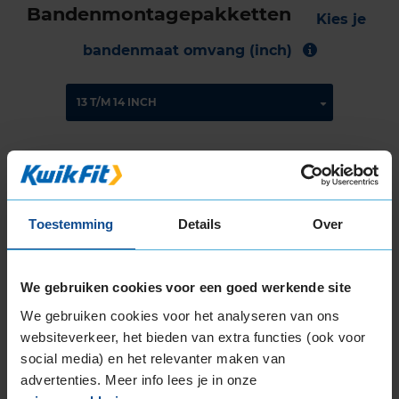
Bandenmontagepakketten
Kies je
bandenmaat omvang (inch)
Montage Veilig & Zeker
€ 40,-
Per band
Toestemming
Details
Over
Montage
M
We gebruiken cookies voor een goed werkende site
Balanceren
B
We gebruiken cookies voor het analyseren van ons
Ventiel of TPMS service
Ve
websiteverkeer, het bieden van extra functies (ook voor
Stikstof
St
social media) en het relevanter maken van
Bandengarantieplan
B
advertenties. Meer info lees je in onze