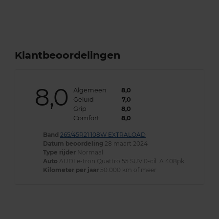
Klantbeoordelingen
8,0
Algemeen
8,0
Geluid
7,0
Grip
8,0
Comfort
8,0
Band
265/45R21 108W EXTRALOAD
Datum beoordeling
28 maart 2024
Type rijder
Normaal
Auto
AUDI e-tron Quattro 55 SUV 0-cil. A 408pk
Kilometer per jaar
50.000 km of meer