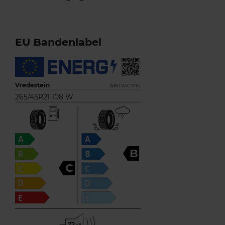
EU Bandenlabel
Vredestein
WINTRAC PRO
265/45R21 108 W
B
C
72