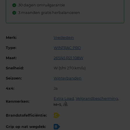
30 dagen omruilgarantie
3 maanden gratis herbalanceren
Merk:
Vredestein
Type:
WINTRAC PRO
Maat:
265/45 R21 108W
Snelheid:
W (t/m 270 km/u)
Seizoen:
Winterbanden
4x4:
Ja
Extra Load
,
Velgrandbescherming
,
Kenmerken:
,
Brandstofefficiëntie:
C
Grip op nat wegdek:
B