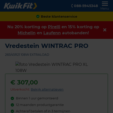
088-5945348
Menu
Achteraf betalen
Nu 20% korting op
Pirelli
en 15% korting op
Michelin
en
Laufenn
autobanden!
Vredestein WINTRAC PRO
265/45R21 108W EXTRALOAD
€
307,00
Uitverkocht:
Bekijk alternatieven
Binnen 1 uur gemonteerd
12 maanden productgarantie
Achteraf betalen of in 3 termijnen