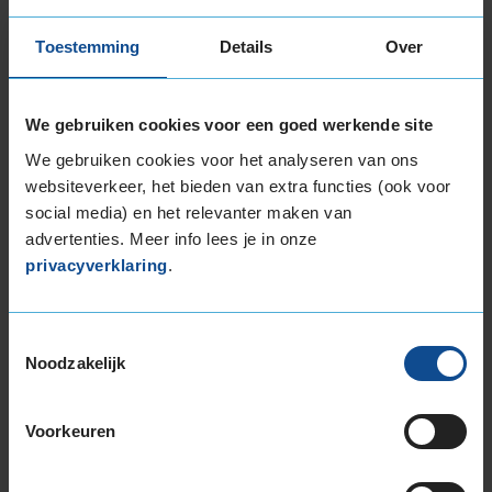
Toestemming
Details
Over
Item
We gebruiken cookies voor een goed werkende site
1
of
We gebruiken cookies voor het analyseren van ons
3
websiteverkeer, het bieden van extra functies (ook voor
social media) en het relevanter maken van
advertenties. Meer info lees je in onze
privacyverklaring
.
Beschikbare bandenmaten
17-inch banden
195/50R17 89H EXTRALOAD
Toestemmingsselectie
Noodzakelijk
205/45R17 88V EXTRALOAD
205/50R17 93H EXTRALOAD
205/50R17 93V EXTRALOAD
Voorkeuren
205/55R17 91H
205/55R17 95V EXTRALOAD