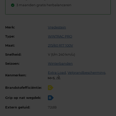
3 maanden gratis herbalanceren
Merk:
Vredestein
Type:
WINTRAC PRO
Maat:
215/60 R17 100V
Snelheid:
V (t/m 240 km/u)
Seizoen:
Winterbanden
Extra Load
,
Velgrandbescherming
,
Kenmerken:
,
Brandstofefficiëntie:
C
Grip op nat wegdek:
B
Extern geluid:
72dB