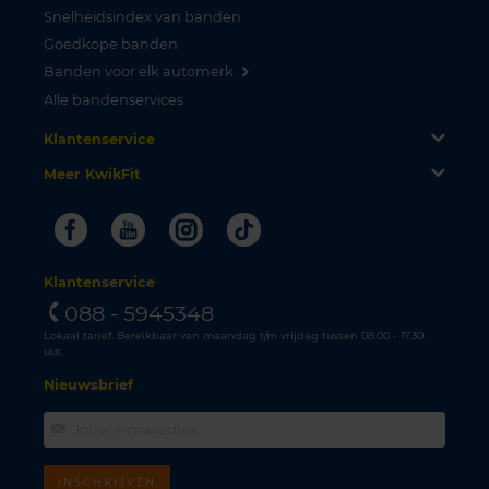
Snelheidsindex van banden
Goedkope banden
Banden voor elk automerk
Alle bandenservices
Klantenservice
Meer KwikFit
Facebook
Youtube
Instagram
Tiktok
Klantenservice
088 - 5945348
Lokaal tarief. Bereikbaar van maandag t/m vrijdag tussen 08.00 - 17.30
uur.
Nieuwsbrief
INSCHRIJVEN