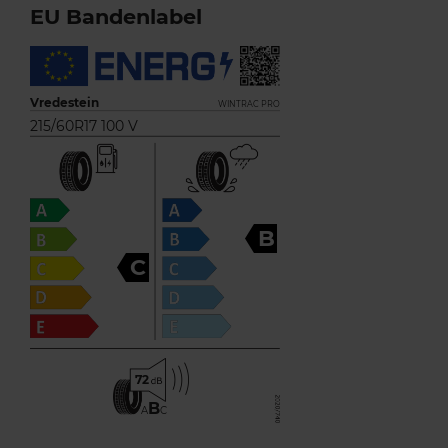
EU Bandenlabel
Vredestein
WINTRAC PRO
215/60R17 100 V
B
C
72
B
A
C