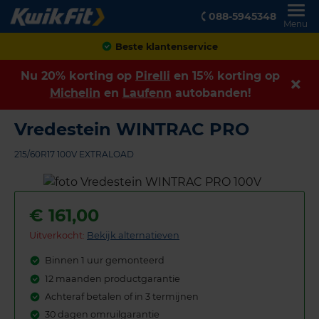
088-5945348
Menu
Achteraf betalen
Nu 20% korting op
Pirelli
en 15% korting op
Michelin
en
Laufenn
autobanden!
Vredestein WINTRAC PRO
215/60R17 100V EXTRALOAD
€
161,00
Uitverkocht:
Bekijk alternatieven
Binnen 1 uur gemonteerd
12 maanden productgarantie
Achteraf betalen of in 3 termijnen
30 dagen omruilgarantie