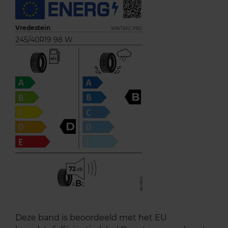
Vredestein
WINTRAC PRO
245/40R19 98 W
B
D
72
B
A
C
Deze band is beoordeeld met het EU