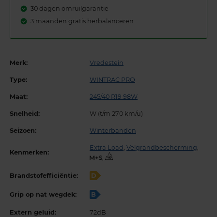
30 dagen omruilgarantie
3 maanden gratis herbalanceren
Merk:
Vredestein
Type:
WINTRAC PRO
Maat:
245/40 R19 98W
Snelheid:
W (t/m 270 km/u)
Seizoen:
Winterbanden
Extra Load
,
Velgrandbescherming
,
Kenmerken:
,
Brandstofefficiëntie:
D
Grip op nat wegdek:
B
Extern geluid:
72dB