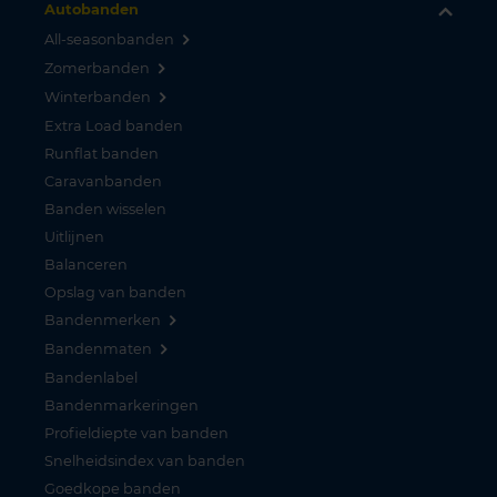
Autobanden
All-seasonbanden
Zomerbanden
Winterbanden
Extra Load banden
Runflat banden
Caravanbanden
Banden wisselen
Uitlijnen
Balanceren
Opslag van banden
Bandenmerken
Bandenmaten
Bandenlabel
Bandenmarkeringen
Profieldiepte van banden
Snelheidsindex van banden
Goedkope banden