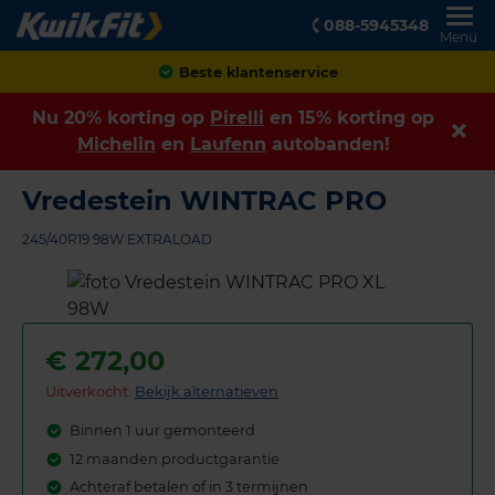
088-5945348
Menu
Achteraf betalen
Nu 20% korting op
Pirelli
en 15% korting op
Michelin
en
Laufenn
autobanden!
Vredestein WINTRAC PRO
245/40R19 98W EXTRALOAD
€
272,00
Uitverkocht:
Bekijk alternatieven
Binnen 1 uur gemonteerd
12 maanden productgarantie
Achteraf betalen of in 3 termijnen