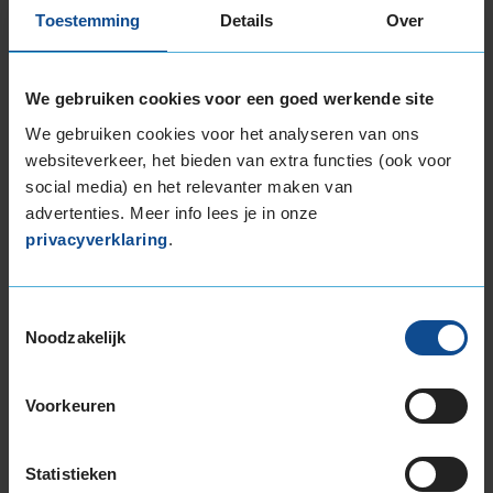
Toestemming
Details
Over
Item
1
We gebruiken cookies voor een goed werkende site
of
3
We gebruiken cookies voor het analyseren van ons
websiteverkeer, het bieden van extra functies (ook voor
social media) en het relevanter maken van
advertenties. Meer info lees je in onze
Beschikbare bandenmaten
privacyverklaring
.
17-inch banden
195/50R17 89H EXTRALOAD
205/45R17 88V EXTRALOAD
Toestemmingsselectie
Noodzakelijk
205/50R17 93H EXTRALOAD
205/50R17 93V EXTRALOAD
205/55R17 91H
Voorkeuren
205/55R17 95V EXTRALOAD
205/60R17 93H
Statistieken
205/65R17 100H EXTRALOAD