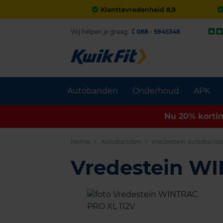
Klanttevredenheid 8,9
Wij helpen je graag.
088 - 5945348
Autobanden
Onderhoud
APK
Nu 20% korti
Home
Autobanden
Vredestein autoband
Vredestein W