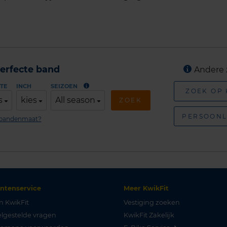
erfecte band
Andere 
TE
INCH
SEIZOEN
ZOEK OP
s
kies
All season
ZOEK
PERSOONL
n bandenmaat?
antenservice
Meer KwikFit
n KwikFit
Vestiging zoeken
lgestelde vragen
KwikFit Zakelijk