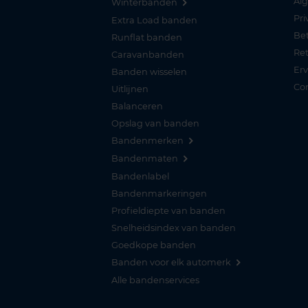
Al
Winterbanden
Pri
Extra Load banden
Be
Runflat banden
Re
Caravanbanden
Er
Banden wisselen
Co
Uitlijnen
Balanceren
Opslag van banden
Bandenmerken
Bandenmaten
Bandenlabel
Bandenmarkeringen
Profieldiepte van banden
Snelheidsindex van banden
Goedkope banden
Banden voor elk automerk
Alle bandenservices