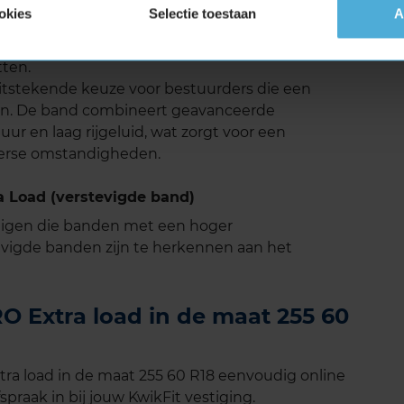
ille rijervaring, wat prettig is tijdens lange
okies
Selectie toestaan
A
liseerd om rijgeluid te verminderen, zonder in te
 geluidsniveau draagt bij aan het comfort van de
tten.
tstekende keuze voor bestuurders die een
ken. De band combineert geavanceerde
r en laag rijgeluid, wat zorgt voor een
nterse omstandigheden.
 Load (verstevigde band)
tuigen die banden met een hoger
vigde banden zijn te herkennen aan het
 Extra load in de maat 255 60
a load in de maat 255 60 R18 eenvoudig online
spraak in bij jouw KwikFit vestiging.