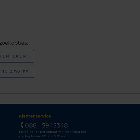
zoekopties:
 KENTEKEN
IJK ADVIES
Klantenservice
088 - 5945348
Lokaal tarief. Bereikbaar van maandag t/m
vrijdag tussen 08.00 - 17.30 uur.