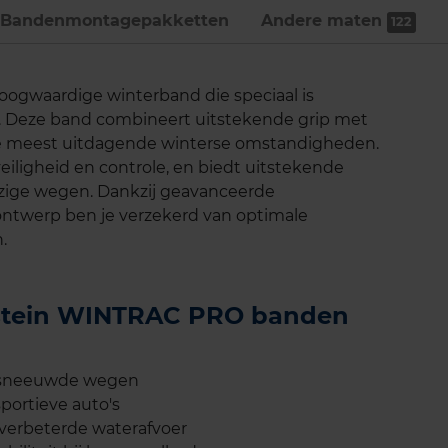
Bandenmontage­pakketten
Andere maten
122
ogwaardige winterband die speciaal is
n. Deze band combineert uitstekende grip met
 de meest uitdagende winterse omstandigheden.
eiligheid en controle, en biedt uitstekende
jzige wegen. Dankzij geavanceerde
ontwerp ben je verzekerd van optimale
.
destein WINTRAC PRO banden
besneeuwde wegen
ortieve auto's
 verbeterde waterafvoer