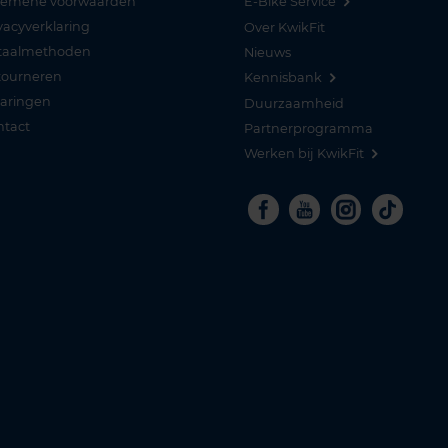
gemene voorwaarden
E-Bike Service
vacyverklaring
Over KwikFit
taalmethoden
Nieuws
tourneren
Kennisbank
varingen
Duurzaamheid
ntact
Partnerprogramma
Werken bij KwikFit
Facebook
Youtube
Instagra
Tikto