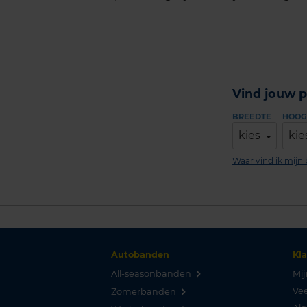
Vind jouw p
BREEDTE
HOOG
kies
kie
Waar vind ik mij
Autobanden
Kl
All-seasonbanden
Mij
Vee
Zomerbanden