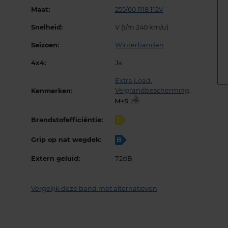
Maat:
255/60 R18 112V
Snelheid:
V (t/m 240 km/u)
Seizoen:
Winterbanden
4x4:
Ja
Extra Load
,
Velgrandbescherming
,
Kenmerken:
,
Brandstofefficiëntie:
C
Grip op nat wegdek:
B
Extern geluid:
72dB
Vergelijk deze band met alternatieven