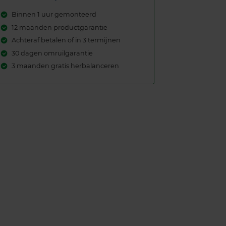
Binnen 1 uur gemonteerd
12 maanden productgarantie
Achteraf betalen of in 3 termijnen
30 dagen omruilgarantie
3 maanden gratis herbalanceren