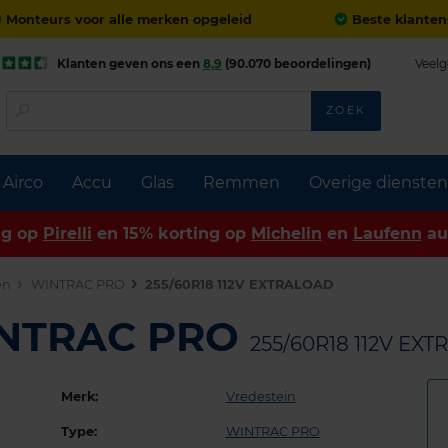
Monteurs voor alle merken opgeleid
Beste klanten
Klanten geven ons een
8,9
(90.070 beoordelingen)
Veelg
ZOEK
Airco
Accu
Glas
Remmen
Overige diensten
ng op
Pirelli
en 15% korting op
Michelin
en
Laufenn
au
en
WINTRAC PRO
255/60R18 112V EXTRALOAD
INTRAC PRO
255/60R18 112V EX
Merk:
Vredestein
Type:
WINTRAC PRO