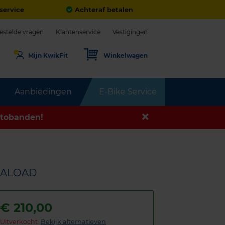
service
Achteraf betalen
estelde vragen
Klantenservice
Vestigingen
Mijn KwikFit
Winkelwagen
Aanbiedingen
E-Bike Service
tobanden!
TRALOAD
€
210,00
Uitverkocht:
Bekijk alternatieven