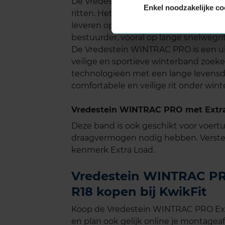
De Vredestein WINTRAC PRO biedt een st
Enkel noodzakelijke co
ritten. Het profielontwerp is geoptima
leveren op grip of veiligheid. Dit lage
bestuurder, vooral op lange snelwegri
De Vredestein WINTRAC PRO is een ui
veilige en sportieve winterband zoe
technologieën met een lange levensduu
comfortabele en veilige rit onder wi
Vredestein WINTRAC PRO met Extra
Deze band is ook geschikt voor voer
draagvermogen nodig hebben. Verste
kenmerk Extra Load.
Vredestein WINTRAC PRO
R18 kopen bij KwikFit
Koop de Vredestein WINTRAC PRO Extr
en plan ook gelijk online je montageaf