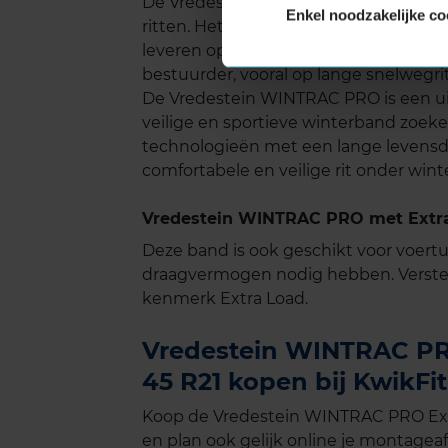
De Vredestein WINTRAC PRO biedt een st
Enkel noodzakelijke co
ritten. Het profielontwerp is geoptima
leveren op grip of veiligheid. Dit lage
bestuurder, vooral op lange snelwegri
De Vredestein WINTRAC PRO is een ui
veilige en sportieve winterband zoe
technologieën met een lange levensduu
comfortabele en veilige rit onder wi
Vredestein WINTRAC PRO met Extra
Deze band is ook geschikt voor voer
draagvermogen nodig hebben. Verste
kenmerk Extra Load.
Vredestein WINTRAC PRO
45 R21 kopen bij KwikFit
Koop de Vredestein WINTRAC PRO Extr
en plan ook gelijk online je montageaf