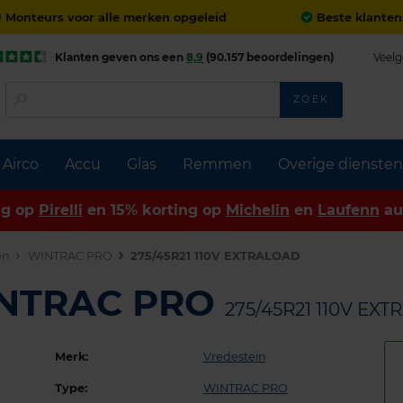
Monteurs voor alle merken opgeleid
Beste klanten
Klanten geven ons een
8,9
(90.157 beoordelingen)
Veelg
ZOEK
Airco
Accu
Glas
Remmen
Overige diensten
ng op
Pirelli
en 15% korting op
Michelin
en
Laufenn
au
en
WINTRAC PRO
275/45R21 110V EXTRALOAD
INTRAC PRO
275/45R21 110V EX
Merk:
Vredestein
Type:
WINTRAC PRO