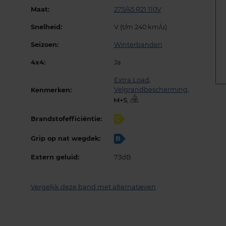
Maat:
275/45 R21 110V
Snelheid:
V (t/m 240 km/u)
Seizoen:
Winterbanden
4x4:
Ja
Extra Load
,
Velgrandbescherming
,
Kenmerken:
,
Brandstofefficiëntie:
C
Grip op nat wegdek:
B
Extern geluid:
73dB
Vergelijk deze band met alternatieven