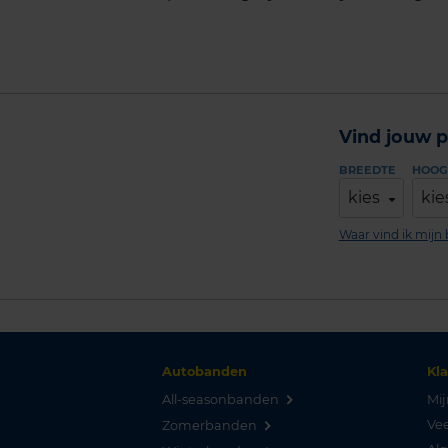
Vind jouw p
BREEDTE
HOOG
kies
kie
Waar vind ik mij
Autobanden
Kl
All-seasonbanden
Mij
Vee
Zomerbanden