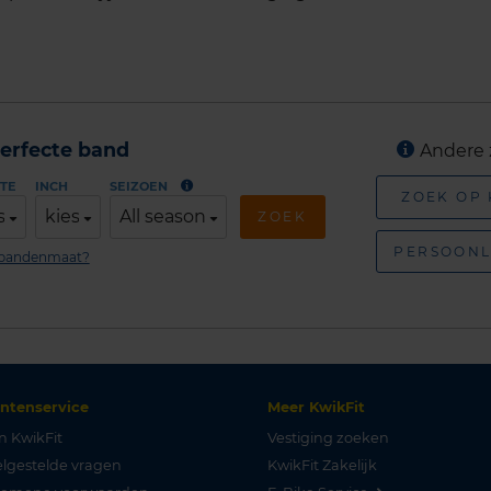
erfecte band
Andere 
TE
INCH
SEIZOEN
ZOEK OP
s
kies
All season
ZOEK
PERSOONL
n bandenmaat?
antenservice
Meer KwikFit
n KwikFit
Vestiging zoeken
lgestelde vragen
KwikFit Zakelijk