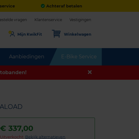
service
Achteraf betalen
estelde vragen
Klantenservice
Vestigingen
Mijn KwikFit
Winkelwagen
Aanbiedingen
E-Bike Service
tobanden!
TRALOAD
€
337,00
Uitverkocht:
Bekijk alternatieven