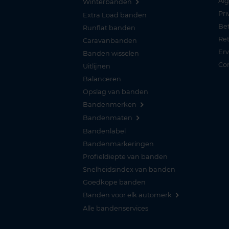
Al
Winterbanden
Pri
Extra Load banden
Be
Runflat banden
Re
Caravanbanden
Er
Banden wisselen
Co
Uitlijnen
Balanceren
Opslag van banden
Bandenmerken
Bandenmaten
Bandenlabel
Bandenmarkeringen
Profieldiepte van banden
Snelheidsindex van banden
Goedkope banden
Banden voor elk automerk
Alle bandenservices