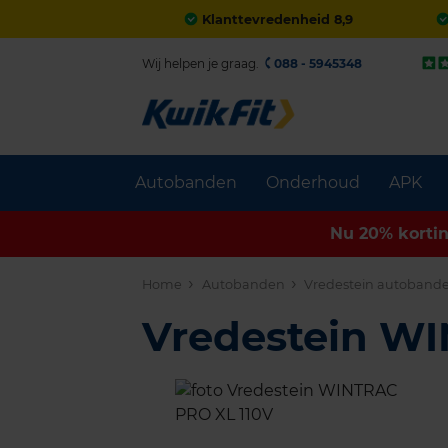
Klanttevredenheid 8,9
Wij helpen je graag.
088 - 5945348
Autobanden
Onderhoud
APK
Nu 20% korti
Home
Autobanden
Vredestein autoband
Vredestein W