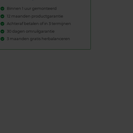
Binnen 1 uur gemonteerd
12 maanden productgarantie
Achteraf betalen of in 3 termijnen
30 dagen omruilgarantie
3 maanden gratis herbalanceren