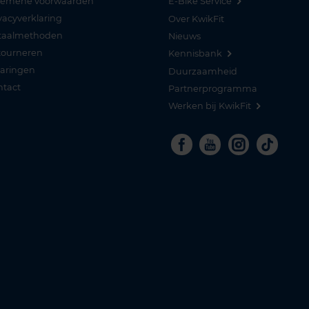
gemene voorwaarden
E-Bike Service
vacyverklaring
Over KwikFit
taalmethoden
Nieuws
tourneren
Kennisbank
varingen
Duurzaamheid
ntact
Partnerprogramma
Werken bij KwikFit
Facebook
Youtube
Instagra
Tikto