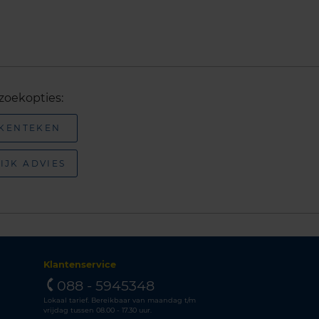
zoekopties:
 KENTEKEN
IJK ADVIES
Klantenservice
088 - 5945348
Lokaal tarief. Bereikbaar van maandag t/m
vrijdag tussen 08.00 - 17.30 uur.