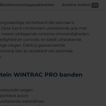
Bandenmontage­pakketten
Andere maten
122
ogwaardige winterband die speciaal is
n. Deze band combineert uitstekende grip met
 de meest uitdagende winterse omstandigheden.
eiligheid en controle, en biedt uitstekende
jzige wegen. Dankzij geavanceerde
ontwerp ben je verzekerd van optimale
.
destein WINTRAC PRO banden
besneeuwde wegen
ortieve auto's
 verbeterde waterafvoer