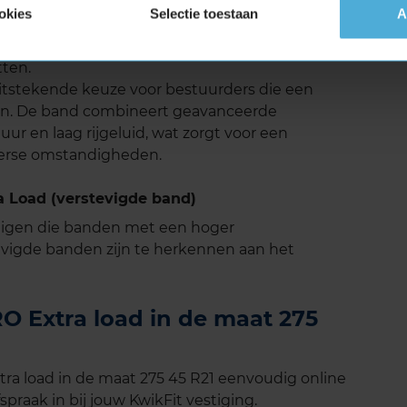
ille rijervaring, wat prettig is tijdens lange
okies
Selectie toestaan
A
liseerd om rijgeluid te verminderen, zonder in te
 geluidsniveau draagt bij aan het comfort van de
tten.
tstekende keuze voor bestuurders die een
ken. De band combineert geavanceerde
r en laag rijgeluid, wat zorgt voor een
nterse omstandigheden.
 Load (verstevigde band)
tuigen die banden met een hoger
vigde banden zijn te herkennen aan het
 Extra load in de maat 275
a load in de maat 275 45 R21 eenvoudig online
spraak in bij jouw KwikFit vestiging.