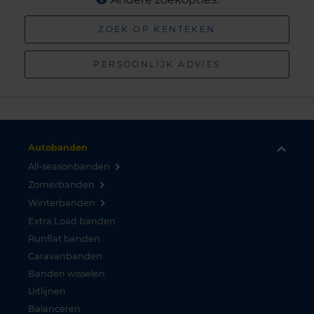
ZOEK OP KENTEKEN
PERSOONLIJK ADVIES
Autobanden
All-seasonbanden
Zomerbanden
Winterbanden
Extra Load banden
Runflat banden
Caravanbanden
Banden wisselen
Uitlijnen
Balanceren