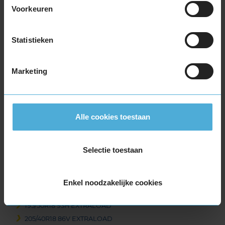
Voorkeuren
225/45R17 94V EXTRALOAD
225/50R17 98H EXTRALOAD
225/50R17 98V EXTRALOAD
Statistieken
225/55R17 101V EXTRALOAD
225/55R17 97H
Marketing
225/60R17 103H EXTRALOAD
225/60R17 103V EXTRALOAD
225/65R17 106H EXTRALOAD
235/45R17 97V EXTRALOAD
Alle cookies toestaan
235/55R17 103V EXTRALOAD
235/55R17 99H
Selectie toestaan
235/65R17 108H EXTRALOAD
235/65R17 108V EXTRALOAD
245/45R17 99V EXTRALOAD
Enkel noodzakelijke cookies
18-inch banden
195/50R18 93H EXTRALOAD
205/40R18 86V EXTRALOAD