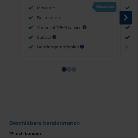
Montage
M
Balanceren
B
Ventiel of TPMS service
Ve
Stikstof
St
Bandengarantieplan
B
Item
1
of
3
Beschikbare bandenmaten
17-inch banden