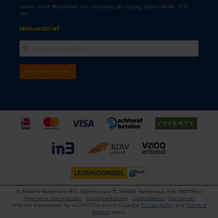
Lokaal tarief. Bereikbaar van maandag t/m vrijdag tussen 08.00 - 17.30
uur.
Nieuwsbrief
INSCHRIJVEN
©
KwikFit Nederland B.V., Daltonstraat 17, 3846BX Harderwijk, KvK 08017845 |
Algemene voorwaarden
•
Privacyverklaring
•
Cookiebeleid
•
Disclaimer
This site is protected by reCAPTCHA and the Google
Privacy Policy
and
Terms of
Service
apply.