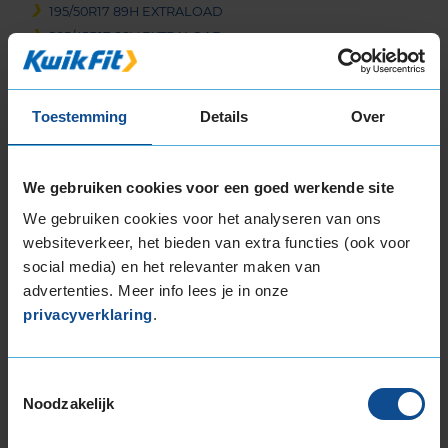
195/50R17 89H EXTRALOAD
205/45R17 88V EXTRALOAD
205/50R17 93H EXTRALOAD
205/50R17 93V EXTRALOAD
205/55R17 91H
Toestemming
Details
Over
205/55R17 95V EXTRALOAD
205/60R17 93H
We gebruiken cookies voor een goed werkende site
205/65R17 100H EXTRALOAD
215/40R17 87V EXTRALOAD
We gebruiken cookies voor het analyseren van ons
215/45R17 91V EXTRALOAD
websiteverkeer, het bieden van extra functies (ook voor
215/50R17 95V EXTRALOAD
social media) en het relevanter maken van
advertenties. Meer info lees je in onze
215/55R17 98V EXTRALOAD
privacyverklaring
.
215/60R17 100V EXTRALOAD
215/60R17 96H
215/65R17 99H
Toestemmingsselectie
215/65R17 99V
Noodzakelijk
225/45R17 91H
225/45R17 94H EXTRALOAD