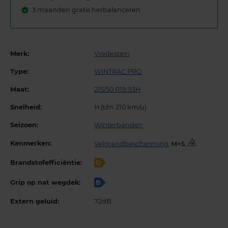
3 maanden gratis herbalanceren
Merk:
Vredestein
Type:
WINTRAC PRO
Maat:
215/50 R19 93H
Snelheid:
H (t/m 210 km/u)
Seizoen:
Winterbanden
Kenmerken:
Velgrandbescherming
,
,
Brandstofefficiëntie:
D
Grip op nat wegdek:
B
Extern geluid:
72dB