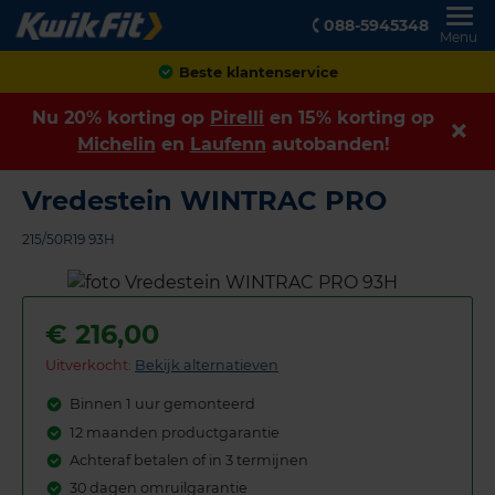
088-5945348
Menu
Achteraf betalen
Nu 20% korting op
Pirelli
en 15% korting op
Michelin
en
Laufenn
autobanden!
Vredestein WINTRAC PRO
215/50R19 93H
€
216,00
Uitverkocht:
Bekijk alternatieven
Binnen 1 uur gemonteerd
12 maanden productgarantie
Achteraf betalen of in 3 termijnen
30 dagen omruilgarantie