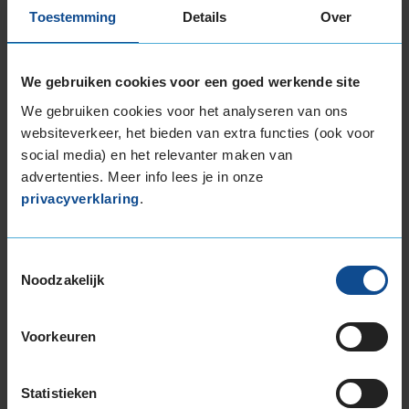
Toestemming
Details
Over
Item
1
We gebruiken cookies voor een goed werkende site
of
3
We gebruiken cookies voor het analyseren van ons
websiteverkeer, het bieden van extra functies (ook voor
social media) en het relevanter maken van
advertenties. Meer info lees je in onze
Beschikbare bandenmaten
privacyverklaring
.
17-inch banden
195/50R17 89H EXTRALOAD
205/45R17 88V EXTRALOAD
Toestemmingsselectie
Noodzakelijk
205/50R17 93H EXTRALOAD
205/50R17 93V EXTRALOAD
205/55R17 91H
Voorkeuren
205/55R17 95V EXTRALOAD
205/60R17 93H
Statistieken
205/65R17 100H EXTRALOAD