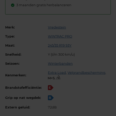
3 maanden gratis herbalanceren
Merk:
Vredestein
Type:
WINTRAC PRO
Maat:
245/35 R19 93Y
Snelheid:
Y (t/m 300 km/u)
Seizoen:
Winterbanden
Extra Load
,
Velgrandbescherming
,
Kenmerken:
,
Brandstofefficiëntie:
E
Grip op nat wegdek:
B
Extern geluid:
72dB