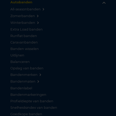
Autobanden
All-seasonbanden
Zomerbanden
Winterbanden
Extra Load banden
Runflat banden
Caravanbanden
Banden wisselen
Uitlijnen
Balanceren
Opslag van banden
Bandenmerken
Bandenmaten
Bandenlabel
Bandenmarkeringen
Profieldiepte van banden
Snelheidsindex van banden
Goedkope banden