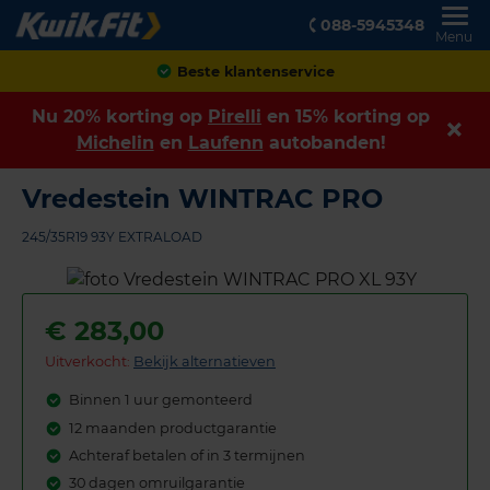
088-5945348
Menu
Achteraf betalen
Nu 20% korting op
Pirelli
en 15% korting op
Michelin
en
Laufenn
autobanden!
Vredestein WINTRAC PRO
245/35R19 93Y EXTRALOAD
€
283,00
Uitverkocht:
Bekijk alternatieven
Binnen 1 uur gemonteerd
12 maanden productgarantie
Achteraf betalen of in 3 termijnen
30 dagen omruilgarantie