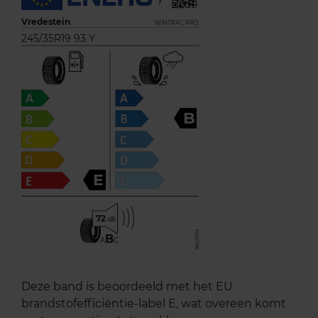
Vredestein
WINTRAC PRO
245/35R19 93 Y
B
E
72
B
A
C
Deze band is beoordeeld met het EU
brandstofefficiëntie-label E, wat overeen komt