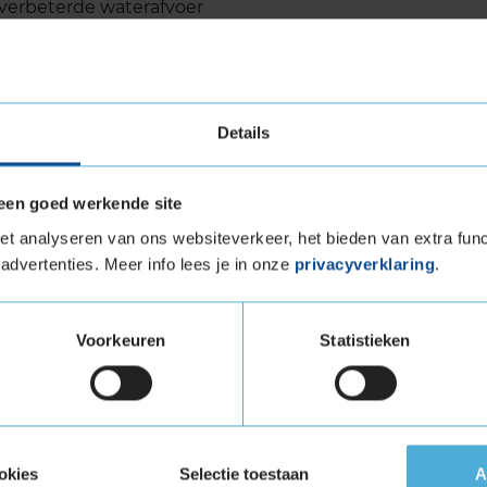
 verbeterde waterafvoer
abiliteit bij hoge snelheden
igen met hoge snelheidsindexen
koude omstandigheden
vanceerde samenstelling van het rubber
Details
een goed werkende site
evensduur
t analyseren van ons websiteverkeer, het bieden van extra func
advertenties. Meer info lees je in onze
privacyverklaring
.
kend om zijn duurzaamheid en lange
k in koude omstandigheden. Door de slijtvaste
rofielontwerp gaat deze winterband langer
Voorkeuren
Statistieken
aliteitverhouding. Onafhankelijke tests, zoals
 dat de band bovengemiddelde prestaties
 betekent dat je minder vaak hoeft te wisselen.
luid
okies
Selectie toestaan
A