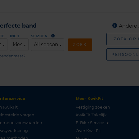
erfecte band
Andere 
TE
INCH
SEIZOEN
ZOEK OP
s
kies
All season
ZOEK
PERSOONL
n bandenmaat?
antenservice
Meer KwikFit
n KwikFit
Vestiging zoeken
lgestelde vragen
KwikFit Zakelijk
gemene voorwaarden
E-Bike Service
vacyverklaring
Over KwikFit
taalmethoden
Nieuws