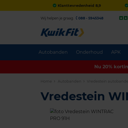
Klanttevredenheid 8,9
Wij helpen je graag.
088 - 5945348
Autobanden
Onderhoud
APK
Nu 20% korti
Home
Autobanden
Vredestein autoband
Vredestein W