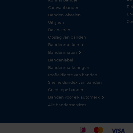
Runflat banden
Re
Caravanbanden
Er
Banden wisselen
Co
Uitlijnen
Balanceren
Opslag van banden
Bandenmerken
Bandenmaten
Bandenlabel
Bandenmarkeringen
Profieldiepte van banden
Snelheidsindex van banden
Goedkope banden
Banden voor elk automerk
Alle bandenservices