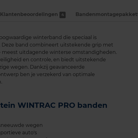
Klantenbeoordelingen
Bandenmontage­pakket
4
ogwaardige winterband die speciaal is
n. Deze band combineert uitstekende grip met
 de meest uitdagende winterse omstandigheden.
eiligheid en controle, en biedt uitstekende
jzige wegen. Dankzij geavanceerde
ontwerp ben je verzekerd van optimale
.
destein WINTRAC PRO banden
besneeuwde wegen
ortieve auto's