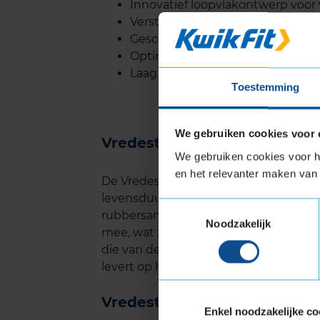
Innovatief loopvlakontwerp voor
Versterkte zijkanten voor extra st
Geschikt voor krachtige voertu
Optimale remprestaties onder 
Laag brandstofverbruik door gea
Toestemming
We gebruiken cookies voor 
Vredestein WINTRAC PRO l
We gebruiken cookies voor he
en het relevanter maken van 
De Vredestein WINTRAC PRO staat be
levensduur, zelfs bij intensief gebrui
Toestemmingsselectie
rubbersamenstelling en het slimme p
Noodzakelijk
mee, wat zorgt voor een goede prijs-kw
die van de ANWB en ADAC, tonen aan
levert op het gebied van slijtage, wat
Vredestein WINTRAC PRO ge
Enkel noodzakelijke co