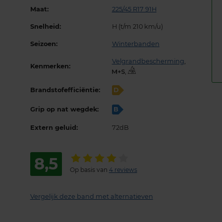
Maat:
225/45 R17 91H
Snelheid:
H (t/m 210 km/u)
Seizoen:
Winterbanden
Velgrandbescherming
,
Kenmerken:
,
Brandstofefficiëntie:
D
Grip op nat wegdek:
B
Extern geluid:
72dB
8,5
Op basis van
4 reviews
Vergelijk deze band met alternatieven