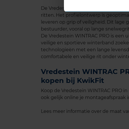
De Vredestein WINTRAC PRO biedt een st
ritten. Het profielontwerp is geoptima
leveren op grip of veiligheid. Dit lage
bestuurder, vooral op lange snelwegri
De Vredestein WINTRAC PRO is een ui
veilige en sportieve winterband zoe
technologieën met een lange levensduu
comfortabele en veilige rit onder wi
Vredestein WINTRAC PRO
kopen bij KwikFit
Koop de Vredestein WINTRAC PRO in d
ook gelijk online je montageafspraak in
Lees meer informatie over de maat v