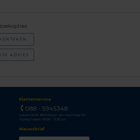
zoekopties:
 KENTEKEN
IJK ADVIES
Klantenservice
088 - 5945348
Lokaal tarief. Bereikbaar van maandag t/m
vrijdag tussen 08.00 - 17.30 uur.
Nieuwsbrief