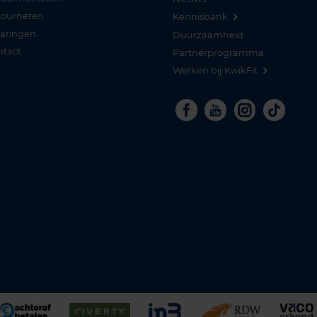
tourneren
Kennisbank
varingen
Duurzaamheid
ntact
Partnerprogramma
Werken bij KwikFit
Facebook
Youtube
Instagra
Tikto