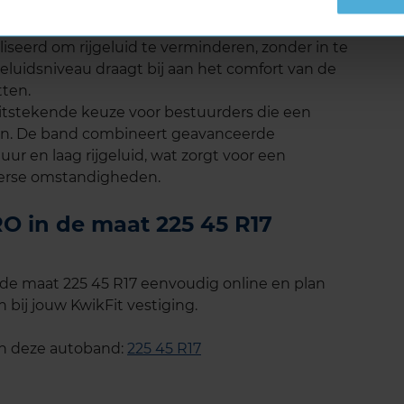
ille rijervaring, wat prettig is tijdens lange
liseerd om rijgeluid te verminderen, zonder in te
 geluidsniveau draagt bij aan het comfort van de
tten.
tstekende keuze voor bestuurders die een
ken. De band combineert geavanceerde
r en laag rijgeluid, wat zorgt voor een
nterse omstandigheden.
 in de maat 225 45 R17
e maat 225 45 R17 eenvoudig online en plan
 bij jouw KwikFit vestiging.
an deze autoband:
225 45 R17