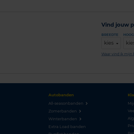
Vind jouw p
BREEDTE
HOOG
kies
kie
Waar vind ik mij
Autobanden
Kl
All-seasonbanden
Mij
Vee
Zomerbanden
Al
Winterbanden
Pri
Extra Load banden
Be