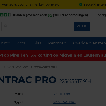
Monteurs voor alle merken opgeleid
Beste klanten
Klanten geven ons een
8,9
(90.009 beoordelingen)
Veelg
ZOEK
Airco
Accu
Glas
Remmen
Overige diensten
ng op
Pirelli
en 15% korting op
Michelin
en
Laufenn
au
en
WINTRAC PRO
225/45R17 91H
INTRAC PRO
225/45R17 91H
Merk:
Vredestein
Type:
WINTRAC PRO