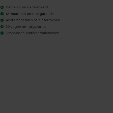
Binnen 1 uur gemonteerd
12 maanden productgarantie
Achteraf betalen of in 3 termijnen
30 dagen omruilgarantie
3 maanden gratis herbalanceren