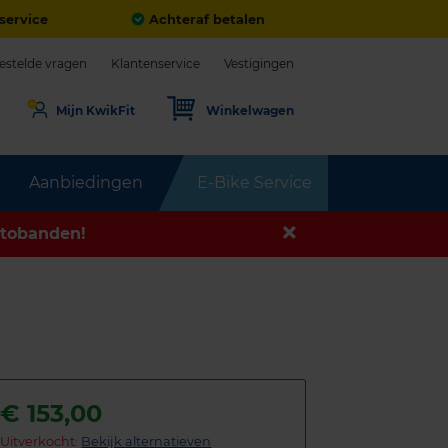
service
Achteraf betalen
estelde vragen
Klantenservice
Vestigingen
Mijn KwikFit
Winkelwagen
Aanbiedingen
E-Bike Service
tobanden!
€
153,00
Uitverkocht:
Bekijk alternatieven