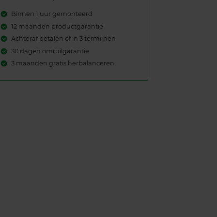
Binnen 1 uur gemonteerd
12 maanden productgarantie
Achteraf betalen of in 3 termijnen
30 dagen omruilgarantie
3 maanden gratis herbalanceren