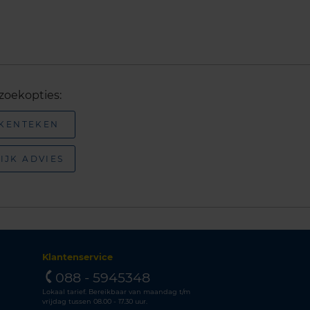
zoekopties:
 KENTEKEN
IJK ADVIES
Klantenservice
088 - 5945348
Lokaal tarief. Bereikbaar van maandag t/m
vrijdag tussen 08.00 - 17.30 uur.