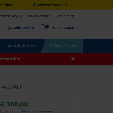
service
Achteraf betalen
estelde vragen
Klantenservice
Vestigingen
Mijn KwikFit
Winkelwagen
Aanbiedingen
E-Bike Service
tobanden!
XTRALOAD
€
300,00
Uitverkocht:
Bekijk alternatieven