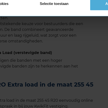
ille rijervaring, wat prettig is tijdens lange
okies
Selectie toestaan
A
liseerd om rijgeluid te verminderen, zonder in te
 geluidsniveau draagt bij aan het comfort van de
tten.
tstekende keuze voor bestuurders die een
ken. De band combineert geavanceerde
r en laag rijgeluid, wat zorgt voor een
nterse omstandigheden.
 Load (verstevigde band)
tuigen die banden met een hoger
vigde banden zijn te herkennen aan het
 Extra load in de maat 255 45
a load in de maat 255 45 R20 eenvoudig online
spraak in bij jouw KwikFit vestiging.