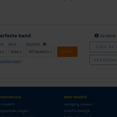
erfecte band
Andere 
TE
INCH
SEIZOEN
ZOEK OP
s
kies
All season
ZOEK
PERSOONL
n bandenmaat?
antenservice
Meer KwikFit
n KwikFit
Vestiging zoeken
lgestelde vragen
KwikFit Zakelijk