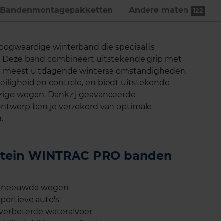
Bandenmontage­pakketten
Andere maten
122
ogwaardige winterband die speciaal is
n. Deze band combineert uitstekende grip met
 de meest uitdagende winterse omstandigheden.
eiligheid en controle, en biedt uitstekende
jzige wegen. Dankzij geavanceerde
ontwerp ben je verzekerd van optimale
.
destein WINTRAC PRO banden
besneeuwde wegen
ortieve auto's
 verbeterde waterafvoer