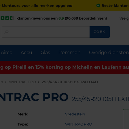
Monteurs voor alle merken opgeleid
Beste klanten
Klanten geven ons een
8,9
(90.038 beoordelingen)
Veelg
ZOEK
Airco
Accu
Glas
Remmen
Overige diensten
ng op
Pirelli
en 15% korting op
Michelin
en
Laufenn
au
en
WINTRAC PRO
255/45R20 105H EXTRALOAD
INTRAC PRO
255/45R20 105H E
Merk:
Vredestein
Type:
WINTRAC PRO