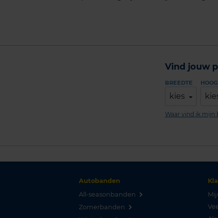
Vind jouw p
BREEDTE
HOOG
kies
kie
Waar vind ik mij
Autobanden
Kl
All-seasonbanden
Mij
Vee
Zomerbanden