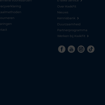
gemene voorwaarden
E-Bike Service
vacyverklaring
Over KwikFit
taalmethoden
Nieuws
tourneren
Kennisbank
varingen
Duurzaamheid
ntact
Partnerprogramma
Werken bij KwikFit
Facebook
Youtube
Instagra
Tikto