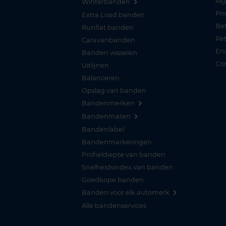
Al
Winterbanden
Pri
Extra Load banden
Be
Runflat banden
Re
Caravanbanden
Er
Banden wisselen
Co
Uitlijnen
Balanceren
Opslag van banden
Bandenmerken
Bandenmaten
Bandenlabel
Bandenmarkeringen
Profieldiepte van banden
Snelheidsindex van banden
Goedkope banden
Banden voor elk automerk
Alle bandenservices