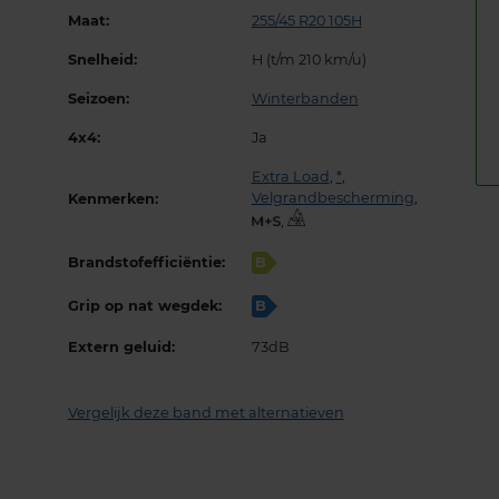
Maat:
255/45 R20 105H
Snelheid:
H (t/m 210 km/u)
Seizoen:
Winterbanden
4x4:
Ja
Extra Load
,
*
,
Velgrandbescherming
,
Kenmerken:
,
Brandstofefficiëntie:
B
Grip op nat wegdek:
B
Extern geluid:
73dB
Vergelijk deze band met alternatieven