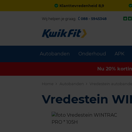
Klanttevredenheid 8,9
Wij helpen je graag.
088 - 5945348
Autobanden
Onderhoud
APK
Nu 20% korti
Home
Autobanden
Vredestein autoband
Vredestein W