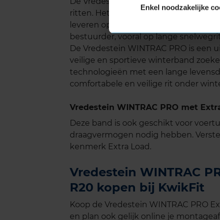
De Vredestein WINTRAC PRO biedt een st
Enkel noodzakelijke co
ritten. Het profielontwerp is geoptima
leveren op grip of veiligheid. Dit lage
bestuurder, vooral op lange snelwegri
De Vredestein WINTRAC PRO is een ui
veilige en sportieve winterband zoe
technologieën met een lange levensduu
comfortabele en veilige rit onder wi
Vredestein WINTRAC PRO met Extra
Deze band is ook geschikt voor voer
draagvermogen nodig hebben. Verste
kenmerk Extra Load.
Vredestein WINTRAC PRO
R20 kopen bij KwikFit
Koop de Vredestein WINTRAC PRO Extr
en plan ook gelijk online je montageaf