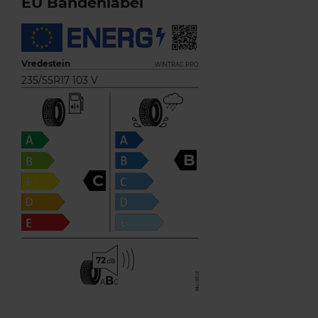
EU Bandenlabel
Vredestein
WINTRAC PRO
235/55R17 103 V
B
C
72
B
A
C