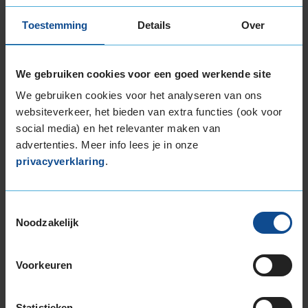
Toestemming
Details
Over
Item
We gebruiken cookies voor een goed werkende site
1
of
We gebruiken cookies voor het analyseren van ons
3
websiteverkeer, het bieden van extra functies (ook voor
social media) en het relevanter maken van
advertenties. Meer info lees je in onze
Beschikbare bandenmaten
privacyverklaring
.
17-inch banden
195/50R17 89H EXTRALOAD
Toestemmingsselectie
205/45R17 88V EXTRALOAD
Noodzakelijk
205/50R17 93H EXTRALOAD
205/50R17 93V EXTRALOAD
Voorkeuren
205/55R17 91H
205/55R17 95V EXTRALOAD
205/60R17 93H
Statistieken