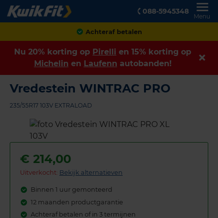
088-5945348
Menu
Klanten geven ons een
8,9
Nu 20% korting op
Pirelli
en 15% korting op
Michelin
en
Laufenn
autobanden!
Vredestein WINTRAC PRO
235/55R17 103V EXTRALOAD
€
214,00
Uitverkocht:
Bekijk alternatieven
Binnen 1 uur gemonteerd
12 maanden productgarantie
Achteraf betalen of in 3 termijnen