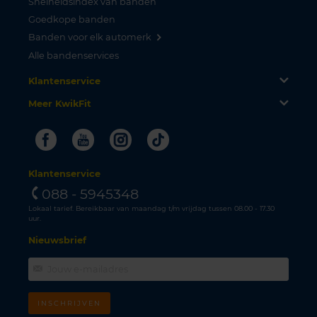
Snelheidsindex van banden
Goedkope banden
Banden voor elk automerk
Alle bandenservices
Klantenservice
Meer KwikFit
Facebook
Youtube
Instagram
Tiktok
Klantenservice
088 - 5945348
Lokaal tarief. Bereikbaar van maandag t/m vrijdag tussen 08.00 - 17.30
uur.
Nieuwsbrief
INSCHRIJVEN