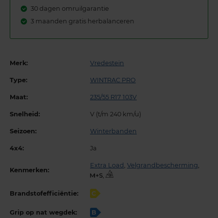
30 dagen omruilgarantie
3 maanden gratis herbalanceren
Merk:
Vredestein
Type:
WINTRAC PRO
Maat:
235/55 R17 103V
Snelheid:
V (t/m 240 km/u)
Seizoen:
Winterbanden
4x4:
Ja
Extra Load
,
Velgrandbescherming
,
Kenmerken:
,
Brandstofefficiëntie:
C
Grip op nat wegdek:
B