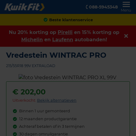
088-5945348
Menu
Achteraf betalen
Nu 20% korting op
Pirelli
en 15% korting op
Michelin
en
Laufenn
autobanden!
Vredestein WINTRAC PRO
215/55R18 99V EXTRALOAD
€
202,00
Uitverkocht:
Bekijk alternatieven
Binnen 1 uur gemonteerd
12 maanden productgarantie
Achteraf betalen of in 3 termijnen
30 dagen omruilgarantie