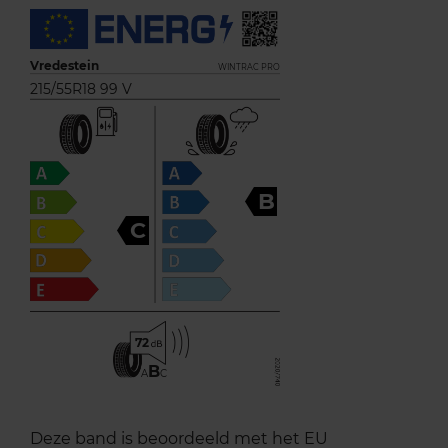
Vredestein
WINTRAC PRO
215/55R18 99 V
B
C
72
B
A
C
Deze band is beoordeeld met het EU