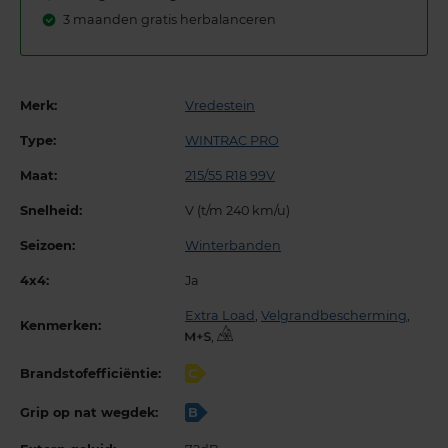
3 maanden gratis herbalanceren
Merk:
Vredestein
Type:
WINTRAC PRO
Maat:
215/55 R18 99V
Snelheid:
V (t/m 240 km/u)
Seizoen:
Winterbanden
4x4:
Ja
Extra Load
,
Velgrandbescherming
,
Kenmerken:
,
Brandstofefficiëntie:
C
Grip op nat wegdek:
B