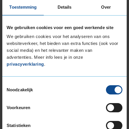
Toestemming
Details
Over
Item
1
We gebruiken cookies voor een goed werkende site
of
We gebruiken cookies voor het analyseren van ons
3
websiteverkeer, het bieden van extra functies (ook voor
social media) en het relevanter maken van
advertenties. Meer info lees je in onze
Beschikbare bandenmaten
privacyverklaring
.
17-inch banden
195/50R17 89H EXTRALOAD
Toestemmingsselectie
205/45R17 88V EXTRALOAD
Noodzakelijk
205/50R17 93H EXTRALOAD
205/50R17 93V EXTRALOAD
205/55R17 91H
Voorkeuren
205/55R17 95V EXTRALOAD
205/60R17 93H
Statistieken
205/65R17 100H EXTRALOAD