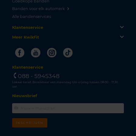
Goedkope banden
Banden voor elk automerk
Alle bandenservices
Klantenservice
Meer KwikFit
Facebook
Youtube
Instagram
Tiktok
Klantenservice
088 - 5945348
Lokaal tarief. Bereikbaar van maandag t/m vrijdag tussen 08.00 - 17.30
uur.
Nieuwsbrief
INSCHRIJVEN