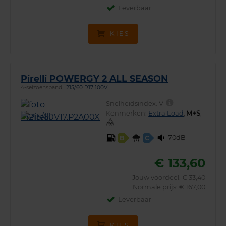
Leverbaar
KIES
Pirelli POWERGY 2 ALL SEASON
4-seizoensband
215/60 R17 100V
Snelheidsindex:
V
Kenmerken:
Extra Load
,
,
70dB
B
C
€ 133,60
Jouw voordeel:
€ 33,40
Normale prijs: € 167,00
Leverbaar
KIES