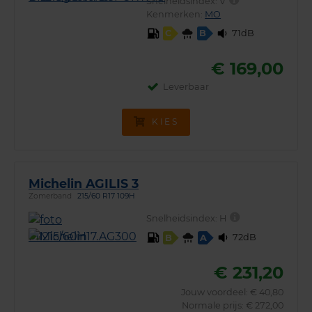
Snelheidsindex:
V
Kenmerken:
MO
71dB
C
B
€ 169,00
Leverbaar
KIES
Michelin AGILIS 3
Zomerband
215/60 R17 109H
Snelheidsindex:
H
72dB
B
A
€ 231,20
Jouw voordeel:
€ 40,80
Normale prijs: € 272,00