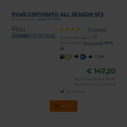
Pirelli CINTURATO ALL SEASON SF3
4-seizoensband
215/60 R17 100V
(
3 reviews
)
Snelheidsindex:
V
Kenmerken:
Extra Load
,
,
72dB
B
A
€ 147,20
Jouw voordeel:
€ 36,80
Normale prijs: € 184,00
Leverbaar
KIES