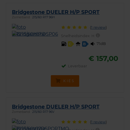
Bridgestone DUELER H/P SPORT
Zomerband
215/60 R17 96H
(
1 review
)
Snelheidsindex:
H
71dB
C
B
€ 157,00
Leverbaar
KIES
Bridgestone DUELER H/P SPORT
Zomerband
215/60 R17 96V
(
1 review
)