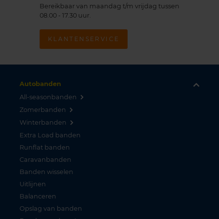
Bereikbaar van maandag t/m vrijdag tussen
08.00 - 17.30 uur.
KLANTENSERVICE
Autobanden
All-seasonbanden
Zomerbanden
Winterbanden
Extra Load banden
Runflat banden
Caravanbanden
Banden wisselen
Uitlijnen
Balanceren
Opslag van banden