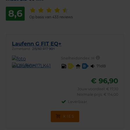
8,6
Op basis van 433 reviews
Laufenn G FIT EQ+
Zomerband
215/60 R17 96H
Snelheidsindex:
H
71dB
C
B
€ 96,90
Jouw voordeel:
€ 17,10
Normale prijs: € 114,00
Leverbaar
KIES