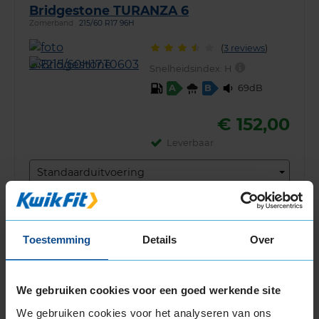
Bridgestone TURANZA 6
Zomerband
215/60 R17 96H
(
3 reviews
)
Snelheidsindex:
H
69dB
A
B
€ 152,00
Leverbaar
Standaarduitvoering
KIES
Toestemming
Details
Over
Bridgestone BLIZZAK W810
Winterband
215/60 R17 104H
We gebruiken cookies voor een goed werkende site
Snelheidsindex:
H
We gebruiken cookies voor het analyseren van ons