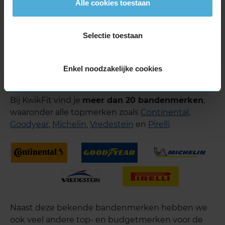
Alle cookies toestaan
KIES
Selectie toestaan
Getoonde bandenprijzen zijn excl. montage.
Enkel noodzakelijke cookies
215 60 R17 banden van alle merken
Bij KwikFit vind je
meer dan 20 bandenmerken
,
waaronder alle topmerken zoals
Continental
,
Goodyear
,
Michelin
,
Vredestein
en
Pirelli
.
Naast deze bekende bandenmerken hebben we
ook veel andere top- en budgetmerken voor de