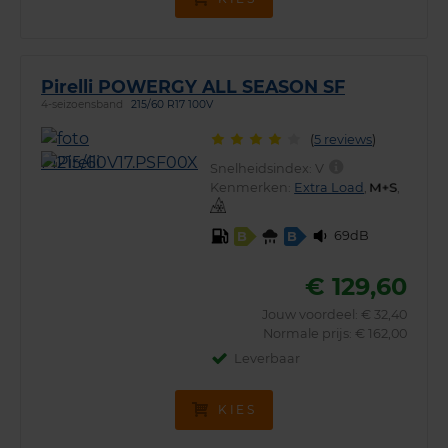
Pirelli POWERGY ALL SEASON SF
4-seizoensband
215/60 R17 100V
(
5 reviews
)
Snelheidsindex:
V
Kenmerken:
Extra Load
,
,
69dB
B
B
€ 129,60
Jouw voordeel:
€ 32,40
Normale prijs: € 162,00
Leverbaar
KIES