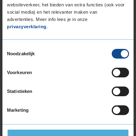
Kenmerken:
,
websiteverkeer, het bieden van extra functies (ook voor
74dB
D
C
social media) en het relevanter maken van
advertenties. Meer info lees je in onze
€ 246,00
privacyverklaring
.
Leverbaar
Toestemmingsselectie
KIES
Noodzakelijk
Voorkeuren
Bridgestone DURAVIS ALL SEASON
Winterband
215/60 R17 109T
Statistieken
Snelheidsindex:
T
Kenmerken:
,
72dB
B
A
Marketing
€ 261,00
Leverbaar