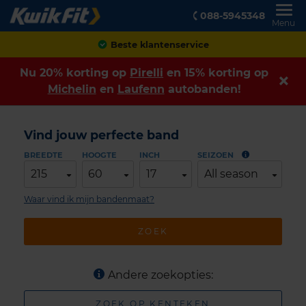
088-5945348
Menu
Achteraf betalen
Nu 20% korting op
Pirelli
en 15% korting op
Michelin
en
Laufenn
autobanden!
Vind jouw perfecte band
BREEDTE
HOOGTE
INCH
SEIZOEN
215
60
17
All season
Waar vind ik mijn bandenmaat?
ZOEK
Andere zoekopties:
ZOEK OP KENTEKEN