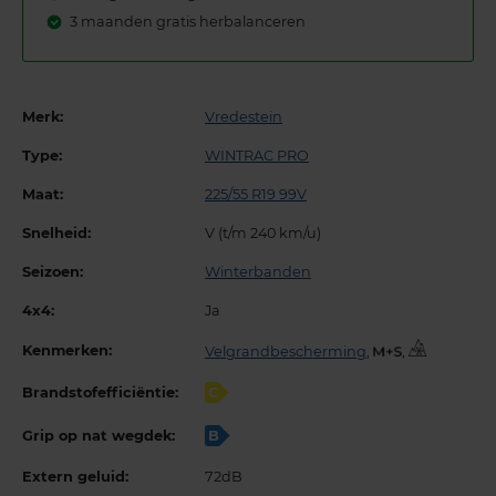
3 maanden gratis herbalanceren
Merk:
Vredestein
Type:
WINTRAC PRO
Maat:
225/55 R19 99V
Snelheid:
V (t/m 240 km/u)
Seizoen:
Winterbanden
4x4:
Ja
Kenmerken:
Velgrandbescherming
,
,
Brandstofefficiëntie:
C
Grip op nat wegdek:
B
Extern geluid:
72dB