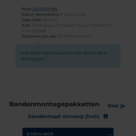
Band
225/55R19 99V
Datum beoordeling
21 januari 2025
Type rijder
Sportief
Auto
FORD Kuga 2.5 Duratec Plug-in-Hybrid SUV
4-cil. Q 224pk
Kilometer per jaar
50.000 km of meer
heb alleen steeds slaat van een sensor die in
storing gaat.
Bandenmontagepakketten
Kies je
bandenmaat omvang (inch)