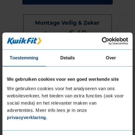
Montage Veilig & Zeker
€ 40,-
Per band
Montage
M
Toestemming
Details
Over
Balanceren
B
Ventiel of TPMS service
Ve
We gebruiken cookies voor een goed werkende site
Stikstof
St
We gebruiken cookies voor het analyseren van ons
Bandengarantieplan
B
websiteverkeer, het bieden van extra functies (ook voor
social media) en het relevanter maken van
advertenties. Meer info lees je in onze
privacyverklaring
.
Item
1
of