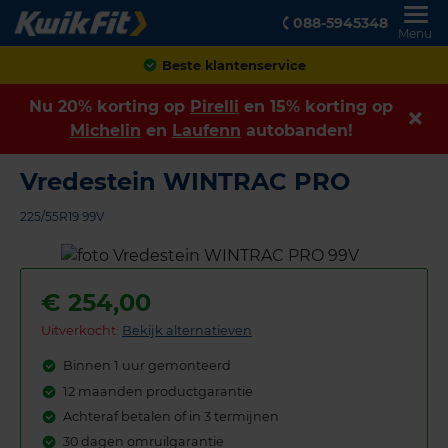
088-5945348
Menu
Achteraf betalen
Nu 20% korting op
Pirelli
en 15% korting op
Michelin
en
Laufenn
autobanden!
Vredestein WINTRAC PRO
225/55R19 99V
€
254,00
Uitverkocht:
Bekijk alternatieven
Binnen 1 uur gemonteerd
12 maanden productgarantie
Achteraf betalen of in 3 termijnen
30 dagen omruilgarantie