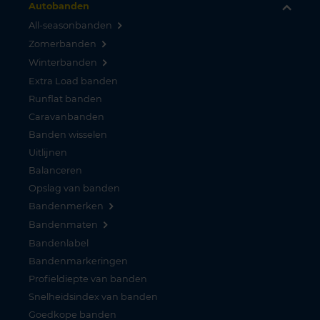
Autobanden
All-seasonbanden
Zomerbanden
Winterbanden
Extra Load banden
Runflat banden
Caravanbanden
Banden wisselen
Uitlijnen
Balanceren
Opslag van banden
Bandenmerken
Bandenmaten
Bandenlabel
Bandenmarkeringen
Profieldiepte van banden
Snelheidsindex van banden
Goedkope banden