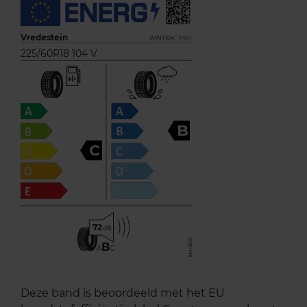
Vredestein
WINTRAC PRO
225/60R18 104 V
B
C
72
B
A
C
Deze band is beoordeeld met het EU