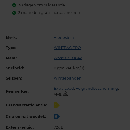
30 dagen omruilgarantie
3 maanden gratis herbalanceren
Merk:
Vredestein
Type:
WINTRAC PRO
Maat:
225/60 R18 104V
Snelheid:
V (t/m 240 km/u)
Seizoen:
Winterbanden
Extra Load
,
Velgrandbescherming
,
Kenmerken:
,
Brandstofefficiëntie:
C
Grip op nat wegdek:
B
Extern geluid:
72dB