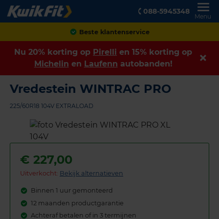
088-5945348
Menu
Beste klantenservice
Nu 20% korting op
Pirelli
en 15% korting op
Michelin
en
Laufenn
autobanden!
Vredestein WINTRAC PRO
225/60R18 104V EXTRALOAD
€
227,00
Uitverkocht:
Bekijk alternatieven
Binnen 1 uur gemonteerd
12 maanden productgarantie
Achteraf betalen of in 3 termijnen