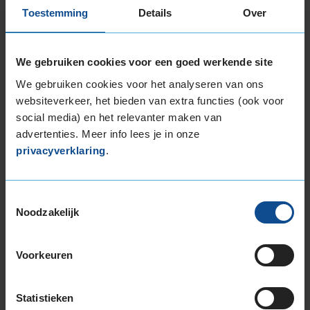
Toestemming
Details
Over
Item
1
We gebruiken cookies voor een goed werkende site
of
3
We gebruiken cookies voor het analyseren van ons
websiteverkeer, het bieden van extra functies (ook voor
social media) en het relevanter maken van
advertenties. Meer info lees je in onze
Beschikbare bandenmaten
privacyverklaring
.
17-inch banden
195/50R17 89H EXTRALOAD
205/45R17 88V EXTRALOAD
Toestemmingsselectie
Noodzakelijk
205/50R17 93H EXTRALOAD
205/50R17 93V EXTRALOAD
205/55R17 91H
Voorkeuren
205/55R17 95V EXTRALOAD
205/60R17 93H
Statistieken
205/65R17 100H EXTRALOAD