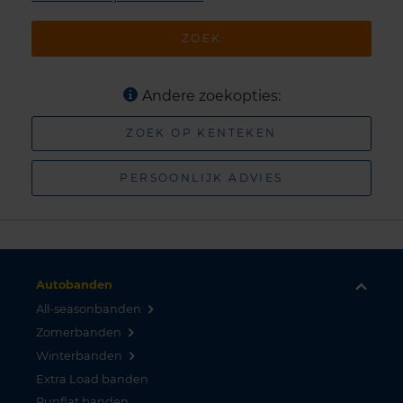
ZOEK
Andere zoekopties:
ZOEK OP KENTEKEN
PERSOONLIJK ADVIES
Autobanden
All-seasonbanden
Zomerbanden
Winterbanden
Extra Load banden
Runflat banden