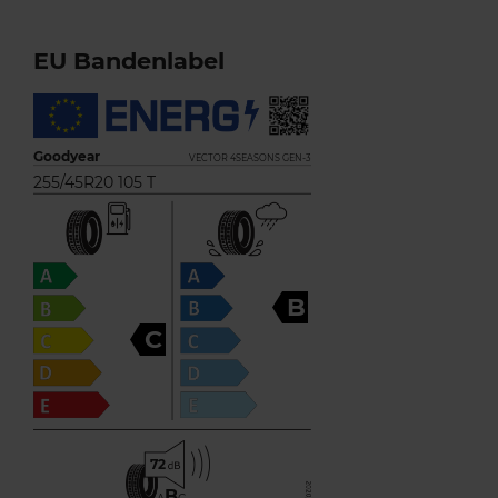
EU Bandenlabel
Goodyear
VECTOR 4SEASONS GEN-3
255/45R20 105 T
B
C
72
B