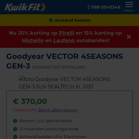
088-5945348
Menu
Achteraf betalen
Nu 20% korting op
Pirelli
en 15% korting op
Michelin
en
Laufenn
autobanden!
Goodyear VECTOR 4SEASONS
GEN-3
255/45R20 105T EXTRALOAD
€
370,00
Uitverkocht:
Bekijk alternatieven
Binnen 1 uur gemonteerd
12 maanden productgarantie
Achteraf betalen of in 3 termijnen