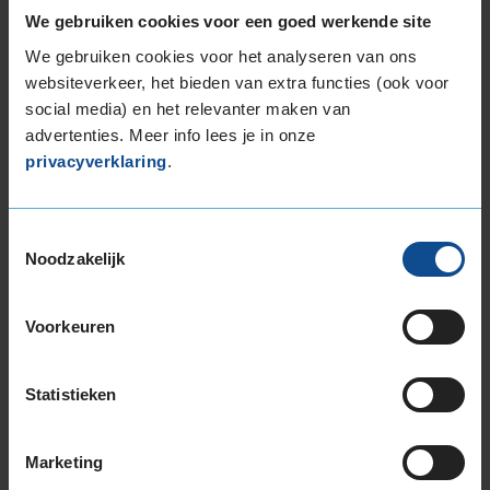
We gebruiken cookies voor een goed werkende site
225/50R17 98W EXTRALOAD RUNFLAT
225/55R17 101W EXTRALOAD
We gebruiken cookies voor het analyseren van ons
websiteverkeer, het bieden van extra functies (ook voor
225/55R17 101Y EXTRALOAD
social media) en het relevanter maken van
225/55R17 97T EXTRALOAD
advertenties. Meer info lees je in onze
225/60R17 103V EXTRALOAD
privacyverklaring
.
225/65R17 106V EXTRALOAD
235/45R17 97Y EXTRALOAD
235/55R17 103Y EXTRALOAD
Toestemmingsselectie
235/55R17 103Y EXTRALOAD
Noodzakelijk
235/55R17 103Y EXTRALOAD
235/55R17 99H
Voorkeuren
235/60R17 102H
235/65R17 108W EXTRALOAD
245/45R17 99Y EXTRALOAD
Statistieken
245/45R17 99Y EXTRALOAD
245/55R17 106H EXTRALOAD
Marketing
18-inch banden