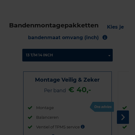
Bandenmontagepakketten
Kies je
bandenmaat omvang (inch)
Montage Veilig & Zeker
€ 40,-
Per band
Montage
M
Balanceren
B
Ventiel of TPMS service
Ve