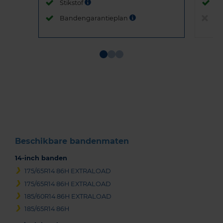
Stikstof
St
Bandengarantieplan
B
Item
1
of
3
Beschikbare bandenmaten
14-inch banden
175/65R14 86H EXTRALOAD
175/65R14 86H EXTRALOAD
185/60R14 86H EXTRALOAD
185/65R14 86H