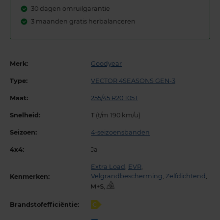
30 dagen omruilgarantie
3 maanden gratis herbalanceren
Merk:
Goodyear
Type:
VECTOR 4SEASONS GEN-3
Maat:
255/45 R20 105T
Snelheid:
T (t/m 190 km/u)
Seizoen:
4-seizoensbanden
4x4:
Ja
Extra Load
,
EVR
,
Velgrandbescherming
,
Zelfdichtend
,
Kenmerken:
,
Brandstofefficiëntie:
C