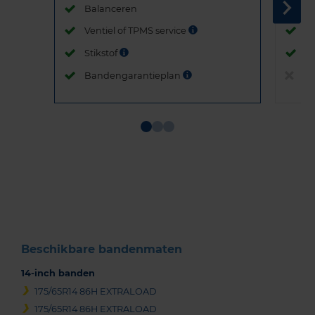
Balanceren
B
Ventiel of TPMS service
Ve
Stikstof
St
Bandengarantieplan
B
Item
1
of
3
Beschikbare bandenmaten
14-inch banden
175/65R14 86H EXTRALOAD
175/65R14 86H EXTRALOAD