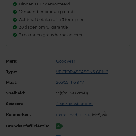
Binnen 1 uur gemonteerd
12 maanden productgarantie
Achteraf betalen of in 3 termijnen
30 dagen omruilgarantie
3 maanden gratis herbalanceren
Merk:
Goodyear
Type:
VECTOR 4SEASONS GEN-3
Maat:
205/55 R16 94V
Snelheid:
V (t/m 240 km/u)
Seizoen:
4-seizoensbanden
Kenmerken:
Extra Load
,
+ EVR
,
,
Brandstofefficiëntie:
A