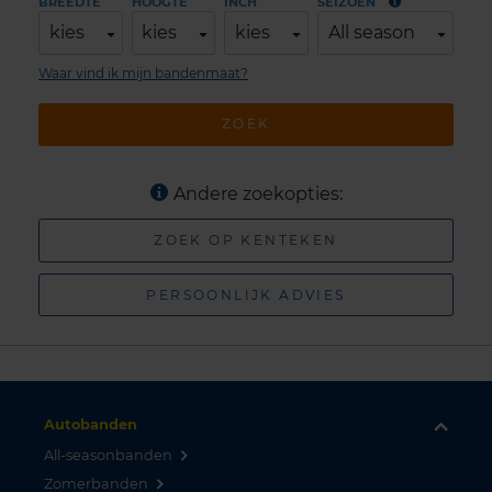
BREEDTE
HOOGTE
INCH
SEIZOEN
kies
kies
kies
All season
Waar vind ik mijn bandenmaat?
ZOEK
Andere zoekopties:
ZOEK OP KENTEKEN
PERSOONLIJK ADVIES
Autobanden
All-seasonbanden
Zomerbanden