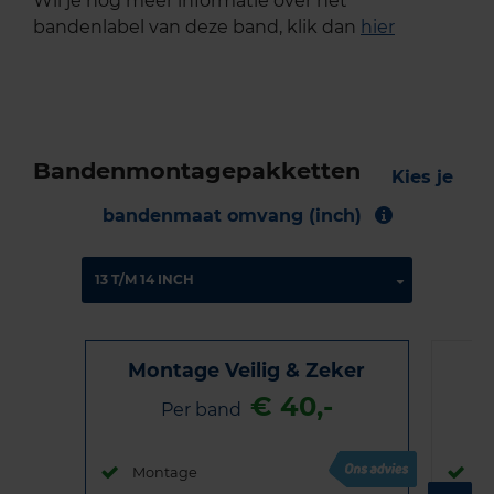
Wil je nog meer informatie over het
bandenlabel van deze band, klik dan
hier
Bandenmontagepakketten
Kies je
bandenmaat omvang (inch)
Montage Veilig & Zeker
€ 40,-
Per band
Montage
M