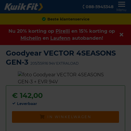
088-5945348
Menu
Achteraf betalen
Nu 20% korting op
Pirelli
en 15% korting op
Michelin
en
Laufenn
autobanden!
Goodyear VECTOR 4SEASONS
GEN-3
205/55R16 94V EXTRALOAD
€
142,00
Leverbaar
IN WINKELWAGEN