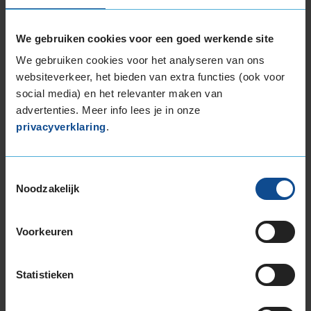
225/45R17 94W EXTRALOAD RUNFLAT
225/50R17 98W EXTRALOAD
We gebruiken cookies voor een goed werkende site
225/50R17 98W EXTRALOAD RUNFLAT
We gebruiken cookies voor het analyseren van ons
225/55R17 101W EXTRALOAD
websiteverkeer, het bieden van extra functies (ook voor
225/55R17 101Y EXTRALOAD
social media) en het relevanter maken van
225/55R17 97T EXTRALOAD
advertenties. Meer info lees je in onze
225/60R17 103V EXTRALOAD
privacyverklaring
.
225/65R17 106V EXTRALOAD
235/45R17 97Y EXTRALOAD
235/55R17 103Y EXTRALOAD
Toestemmingsselectie
Noodzakelijk
235/55R17 103Y EXTRALOAD
235/55R17 103Y EXTRALOAD
235/55R17 99H
Voorkeuren
235/60R17 102H
235/65R17 108W EXTRALOAD
Statistieken
245/45R17 99Y EXTRALOAD
245/45R17 99Y EXTRALOAD