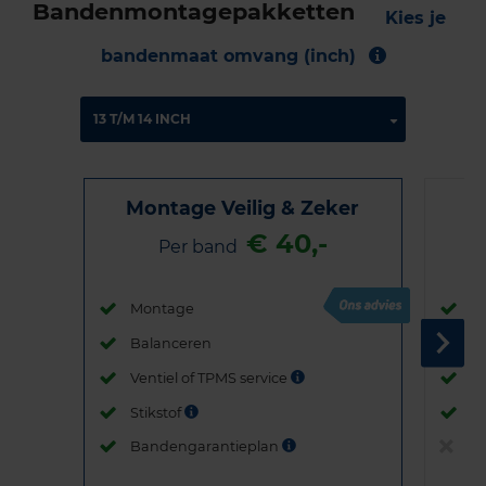
Bandenmontagepakketten
Kies je
bandenmaat omvang (inch)
Montage Veilig & Zeker
€ 40,-
Per band
Montage
M
Balanceren
B
Ventiel of TPMS service
Ve
Stikstof
St
Bandengarantieplan
B