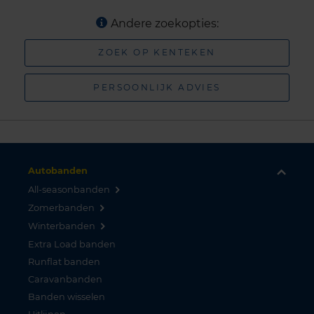
Andere zoekopties:
ZOEK OP KENTEKEN
PERSOONLIJK ADVIES
Autobanden
All-seasonbanden
Zomerbanden
Winterbanden
Extra Load banden
Runflat banden
Caravanbanden
Banden wisselen