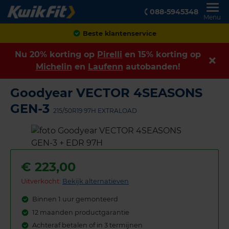
088-5945348
Menu
Achteraf betalen
Nu 20% korting op
Pirelli
en 15% korting op
Michelin
en
Laufenn
autobanden!
Goodyear VECTOR 4SEASONS
GEN-3
215/50R19 97H EXTRALOAD
€
223,00
Uitverkocht:
Bekijk alternatieven
Binnen 1 uur gemonteerd
12 maanden productgarantie
Achteraf betalen of in 3 termijnen