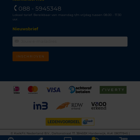
088 - 5945348
Lokaal tarief. Bereikbaar van maandag t/m vrijdag tussen 08.00 - 17.30
uur.
Nieuwsbrief
INSCHRIJVEN
©
KwikFit Nederland B.V., Daltonstraat 17, 3846BX Harderwijk, KvK 08017845 |
Algemene voorwaarden
•
Privacyverklaring
•
Cookiebeleid
•
Disclaimer