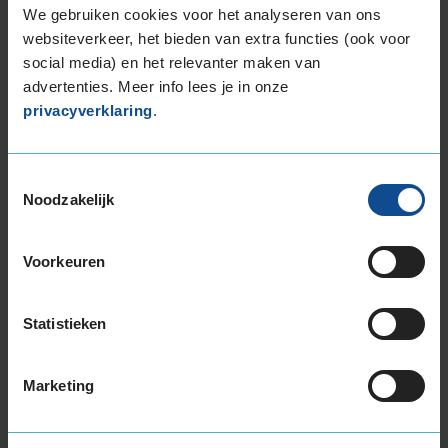
225/55R17 101Y EXTRALOAD
We gebruiken cookies voor het analyseren van ons
225/55R17 97T EXTRALOAD
websiteverkeer, het bieden van extra functies (ook voor
225/60R17 103V EXTRALOAD
social media) en het relevanter maken van
225/65R17 106V EXTRALOAD
advertenties. Meer info lees je in onze
235/45R17 97Y EXTRALOAD
privacyverklaring
.
235/55R17 103Y EXTRALOAD
235/55R17 103Y EXTRALOAD
Toestemmingsselectie
235/55R17 103Y EXTRALOAD
Noodzakelijk
235/55R17 99H
235/60R17 102H
235/65R17 108W EXTRALOAD
Voorkeuren
245/45R17 99Y EXTRALOAD
245/45R17 99Y EXTRALOAD
Statistieken
245/55R17 106H EXTRALOAD
18-inch banden
Marketing
195/55R18 93H EXTRALOAD
195/60R18 96H EXTRALOAD
215/40R18 89W EXTRALOAD