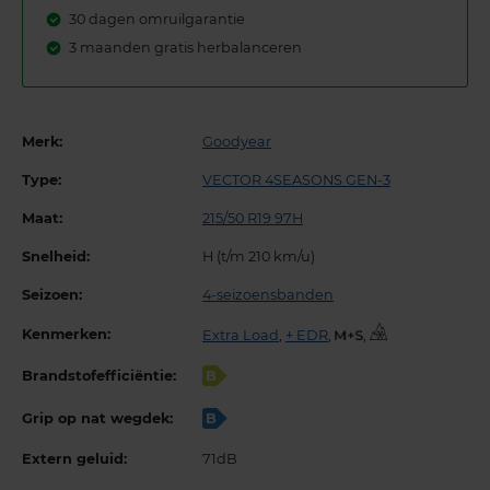
30 dagen omruilgarantie
3 maanden gratis herbalanceren
Merk:
Goodyear
Type:
VECTOR 4SEASONS GEN-3
Maat:
215/50 R19 97H
Snelheid:
H (t/m 210 km/u)
Seizoen:
4-seizoensbanden
Kenmerken:
Extra Load
,
+ EDR
,
,
Brandstofefficiëntie:
B
Grip op nat wegdek:
B
Extern geluid:
71dB