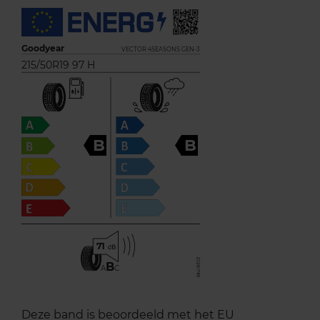
Goodyear
VECTOR 4SEASONS GEN-3
215/50R19 97 H
B
B
71
B
A
C
Deze band is beoordeeld met het EU