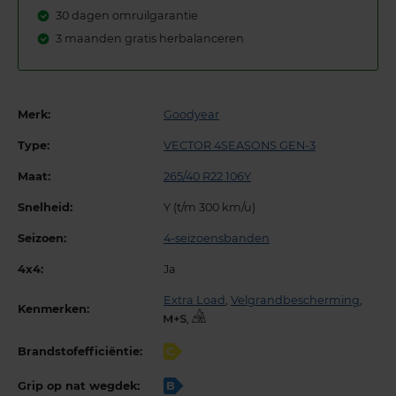
30 dagen omruilgarantie
3 maanden gratis herbalanceren
Merk:
Goodyear
Type:
VECTOR 4SEASONS GEN-3
Maat:
265/40 R22 106Y
Snelheid:
Y (t/m 300 km/u)
Seizoen:
4-seizoensbanden
4x4:
Ja
Extra Load
,
Velgrandbescherming
,
Kenmerken:
,
Brandstofefficiëntie:
C
Grip op nat wegdek:
B