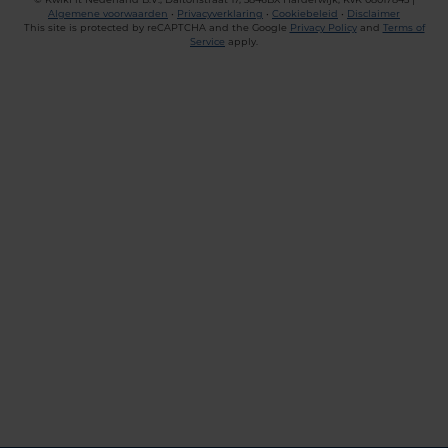
Algemene voorwaarden
•
Privacyverklaring
•
Cookiebeleid
•
Disclaimer
This site is protected by reCAPTCHA and the Google
Privacy Policy
and
Terms of
Service
apply.