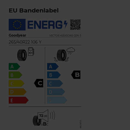
EU Bandenlabel
Goodyear
VECTOR 4SEASONS GEN-3
265/40R22 106 Y
B
C
72
B
A
C