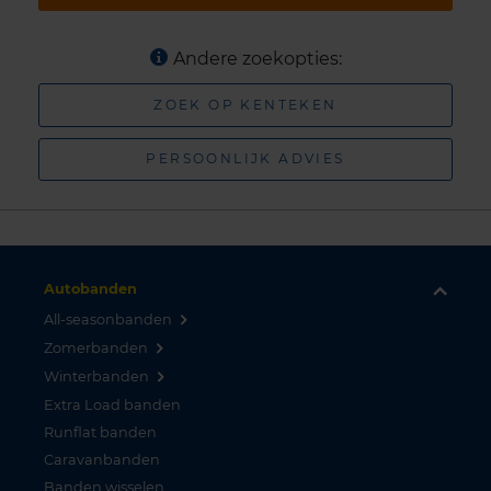
Andere zoekopties:
ZOEK OP KENTEKEN
PERSOONLIJK ADVIES
Autobanden
All-seasonbanden
Zomerbanden
Winterbanden
Extra Load banden
Runflat banden
Caravanbanden
Banden wisselen