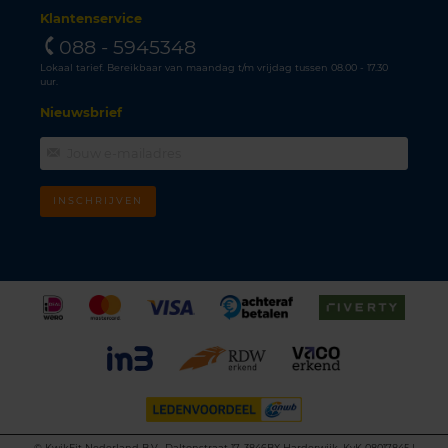
Klantenservice
088 - 5945348
Lokaal tarief. Bereikbaar van maandag t/m vrijdag tussen 08.00 - 17.30
uur.
Nieuwsbrief
INSCHRIJVEN
©
KwikFit Nederland B.V., Daltonstraat 17, 3846BX Harderwijk, KvK 08017845 |