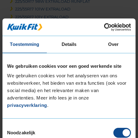
225/50R17 98W EXTRALOAD RUNFLAT
225/55R17 101W EXTRALOAD
225/55R17 101Y EXTRALOAD
225/55R17 97T EXTRALOAD
225/60R17 103V EXTRALOAD
225/65R17 106V EXTRALOAD
Toestemming
Details
Over
235/45R17 97Y EXTRALOAD
235/55R17 103Y EXTRALOAD
235/55R17 103Y EXTRALOAD
We gebruiken cookies voor een goed werkende site
235/55R17 103Y EXTRALOAD
We gebruiken cookies voor het analyseren van ons
235/55R17 99H
websiteverkeer, het bieden van extra functies (ook voor
235/60R17 102H
social media) en het relevanter maken van
235/65R17 108W EXTRALOAD
advertenties. Meer info lees je in onze
245/45R17 99Y EXTRALOAD
privacyverklaring
.
245/45R17 99Y EXTRALOAD
245/55R17 106H EXTRALOAD
Toestemmingsselectie
18-inch banden
Noodzakelijk
195/55R18 93H EXTRALOAD