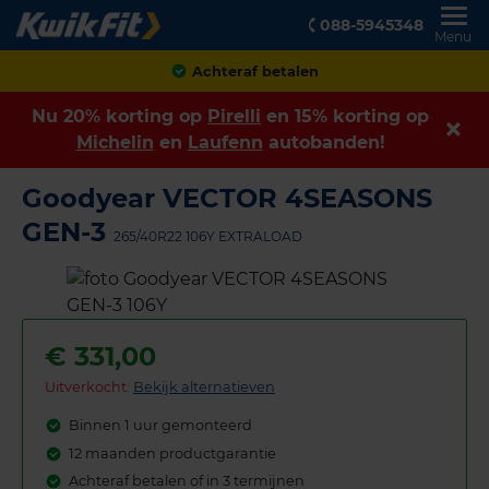
088-5945348
Menu
Achteraf betalen
Nu 20% korting op
Pirelli
en 15% korting op
Michelin
en
Laufenn
autobanden!
Goodyear VECTOR 4SEASONS
GEN-3
265/40R22 106Y EXTRALOAD
€
331,00
Uitverkocht:
Bekijk alternatieven
Binnen 1 uur gemonteerd
12 maanden productgarantie
Achteraf betalen of in 3 termijnen