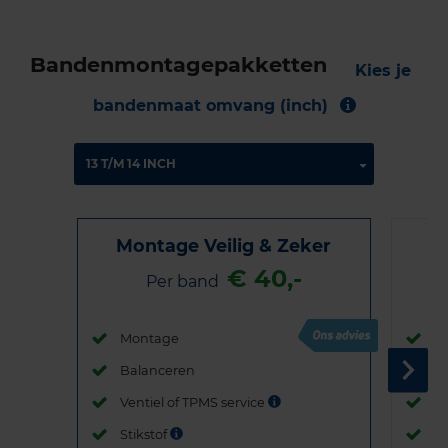
Bandenmontagepakketten
Kies je
bandenmaat omvang (inch)
Montage Veilig & Zeker
€ 40,-
Per band
Montage
M
Balanceren
B
Ventiel of TPMS service
Ve
Stikstof
St