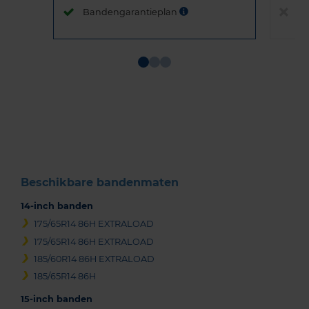
Bandengarantieplan
B
Item
1
of
3
Beschikbare bandenmaten
14-inch banden
175/65R14 86H EXTRALOAD
175/65R14 86H EXTRALOAD
185/60R14 86H EXTRALOAD
185/65R14 86H
15-inch banden