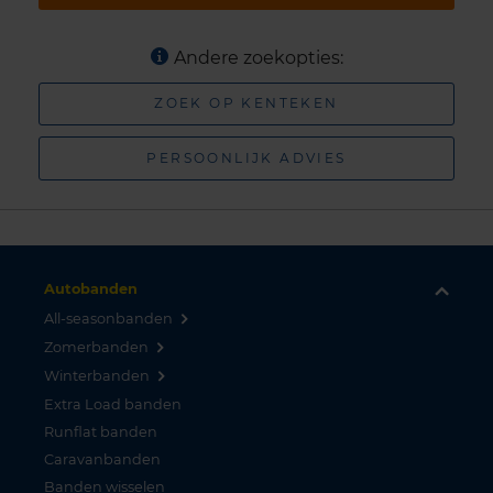
Andere zoekopties:
ZOEK OP KENTEKEN
PERSOONLIJK ADVIES
Autobanden
All-seasonbanden
Zomerbanden
Winterbanden
Extra Load banden
Runflat banden
Caravanbanden
Banden wisselen