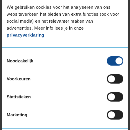
225/55R17 101Y EXTRALOAD
We gebruiken cookies voor het analyseren van ons
225/55R17 97T EXTRALOAD
websiteverkeer, het bieden van extra functies (ook voor
social media) en het relevanter maken van
225/60R17 103V EXTRALOAD
advertenties. Meer info lees je in onze
225/65R17 106V EXTRALOAD
privacyverklaring
.
235/45R17 97Y EXTRALOAD
235/55R17 103Y EXTRALOAD
235/55R17 103Y EXTRALOAD
Toestemmingsselectie
235/55R17 103Y EXTRALOAD
Noodzakelijk
235/55R17 99H
235/60R17 102H
Voorkeuren
235/65R17 108W EXTRALOAD
245/45R17 99Y EXTRALOAD
245/45R17 99Y EXTRALOAD
Statistieken
245/55R17 106H EXTRALOAD
18-inch banden
Marketing
195/55R18 93H EXTRALOAD
195/60R18 96H EXTRALOAD