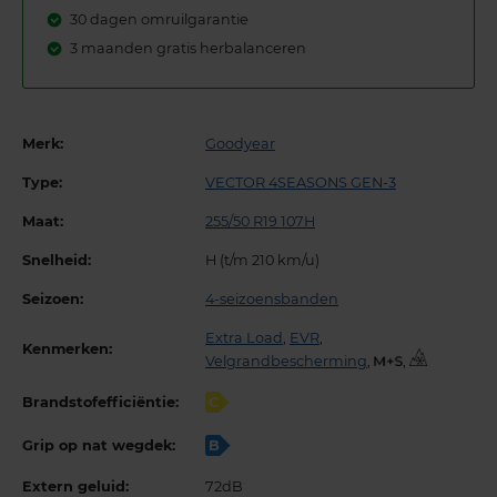
30 dagen omruilgarantie
3 maanden gratis herbalanceren
Merk:
Goodyear
Type:
VECTOR 4SEASONS GEN-3
Maat:
255/50 R19 107H
Snelheid:
H (t/m 210 km/u)
Seizoen:
4-seizoensbanden
Extra Load
,
EVR
,
Kenmerken:
Velgrandbescherming
,
,
Brandstofefficiëntie:
C
Grip op nat wegdek:
B
Extern geluid:
72dB