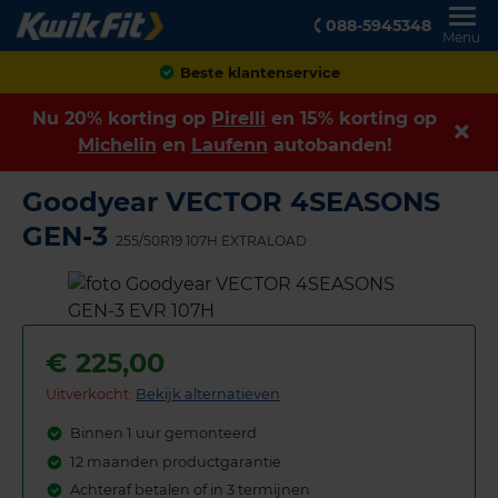
088-5945348
Menu
Beste klantenservice
Nu 20% korting op
Pirelli
en 15% korting op
Michelin
en
Laufenn
autobanden!
Goodyear VECTOR 4SEASONS
GEN-3
255/50R19 107H EXTRALOAD
€
225,00
Uitverkocht:
Bekijk alternatieven
Binnen 1 uur gemonteerd
12 maanden productgarantie
Achteraf betalen of in 3 termijnen