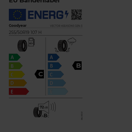
EU Bandenlabel
Goodyear
VECTOR 4SEASONS GEN-3
255/50R19 107 H
B
C
72
B
A
C