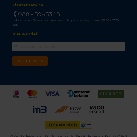
Klantenservice
088 - 5945348
Lokaal tarief. Bereikbaar van maandag t/m vrijdag tussen 08.00 - 17.30
uur.
Nieuwsbrief
INSCHRIJVEN
©
KwikFit Nederland B.V., Daltonstraat 17, 3846BX Harderwijk, KvK 08017845 |