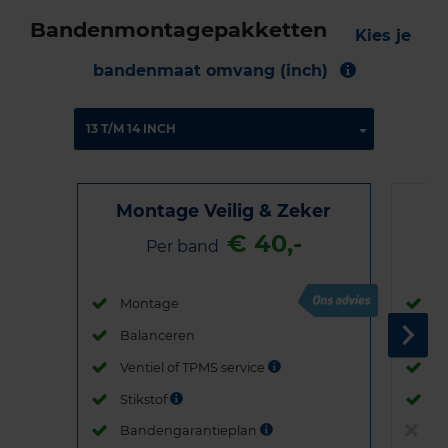
Bandenmontagepakketten
Kies je
bandenmaat omvang (inch)
Montage Veilig & Zeker
€ 40,-
Per band
Montage
M
Balanceren
B
Ventiel of TPMS service
Ve
Stikstof
St
Bandengarantieplan
B