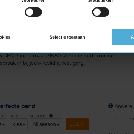
Voorkeuren
Statistieken
rgen daardoor voor een betere grip op sneeuw.
ijd, zodat het water continu afgevoerd kan
 aquaplaning gedurende de hele levensduur.
ONS GEN-3 in de maat 215 50
okies
Selectie toestaan
A
EN-3 in de maat 215 50 R19 eenvoudig online
spraak in bij jouw KwikFit vestiging.
erfecte band
Andere 
TE
INCH
SEIZOEN
ZOEK OP
s
kies
All season
ZOEK
PERSOONL