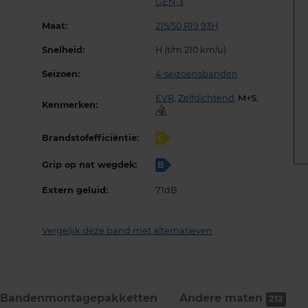
GEN-3
Maat:
215/50 R19 93H
Snelheid:
H (t/m 210 km/u)
Seizoen:
4-seizoensbanden
EVR
,
Zelfdichtend
,
,
Kenmerken:
Brandstofefficiëntie:
C
Grip op nat wegdek:
B
Extern geluid:
71dB
Vergelijk deze band met alternatieven
Bandenmontage­pakketten
Andere maten
212