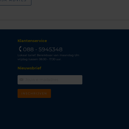
Klantenservice
088 - 5945348
Lokaal tarief. Bereikbaar van maandag t/m
vrijdag tussen 08.00 - 17.30 uur.
Nieuwsbrief
INSCHRIJVEN
m
k