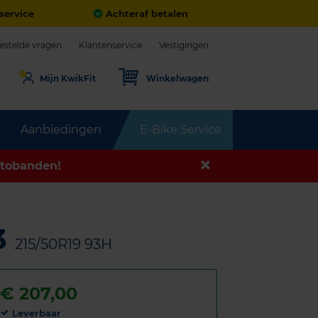
service
Achteraf betalen
estelde vragen
Klantenservice
Vestigingen
Mijn KwikFit
Winkelwagen
Aanbiedingen
E-Bike Service
tobanden!
3
215/50R19 93H
€
207,00
Leverbaar