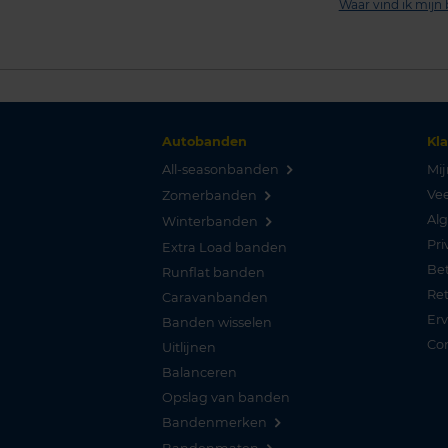
Waar vind ik mij
Autobanden
Kl
All-seasonbanden
Mij
Vee
Zomerbanden
Al
Winterbanden
Pri
Extra Load banden
Be
Runflat banden
Re
Caravanbanden
Er
Banden wisselen
Co
Uitlijnen
Balanceren
Opslag van banden
Bandenmerken