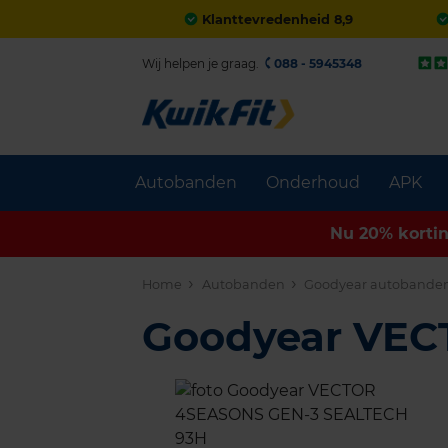
Klanttevredenheid 8,9
Wij helpen je graag.
088 - 5945348
Autobanden
Onderhoud
APK
Nu 20% korti
Home
Autobanden
Goodyear autobande
Goodyear VE