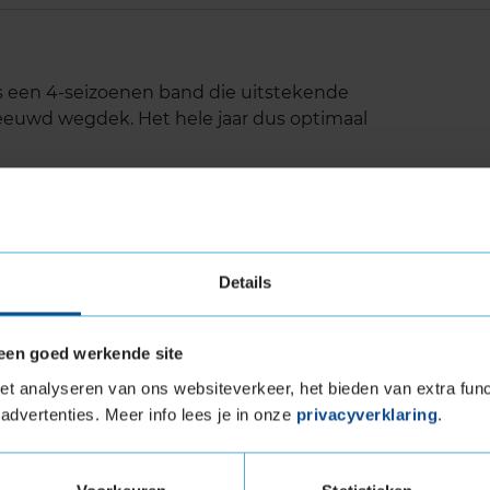
s een 4-seizoenen band die uitstekende
neeuwd wegdek. Het hele jaar dus optimaal
wegligging op droog wegdek
quaplaning
Details
een goed werkende site
n
t analyseren van ons websiteverkeer, het bieden van extra func
- en schouderblokken. Hierdoor is er minder
advertenties. Meer info lees je in onze
privacyverklaring
.
e manoeuvres. Dit verkort de remweg en
ek.
midden van het profiel. De groeven werken