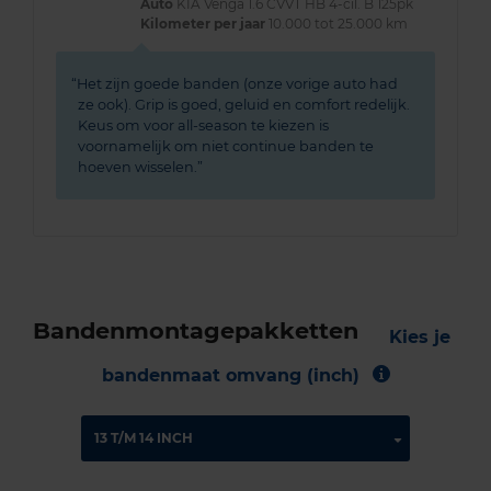
Auto
KIA Venga 1.6 CVVT HB 4-cil. B 125pk
Kilometer per jaar
10.000 tot 25.000 km
Het zijn goede banden (onze vorige auto had
ze ook). Grip is goed, geluid en comfort redelijk.
Keus om voor all-season te kiezen is
voornamelijk om niet continue banden te
hoeven wisselen.
Bandenmontagepakketten
Kies je
bandenmaat omvang (inch)