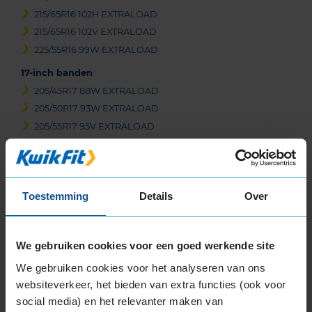
215/65R16 102H EXTRALOAD
215/65R16 102V EXTRALOAD
225/55R16 99W EXTRALOAD
17-inch banden
205/45R17 88W EXTRALOAD
205/50R17 93W EXTRALOAD
205/55R17 95V EXTRALOAD
215/45R17 91W EXTRALOAD
215/50R17 95W EXTRALOAD
215/50R17 95W EXTRALOAD
Toestemming
Details
Over
215/55R17 94V EXTRALOAD
215/55R17 94V EXTRALOAD
215/55R17 98W EXTRALOAD
We gebruiken cookies voor een goed werkende site
215/55R17 98W EXTRALOAD
We gebruiken cookies voor het analyseren van ons
215/55R17 98W EXTRALOAD
websiteverkeer, het bieden van extra functies (ook voor
215/60R17 100H EXTRALOAD
social media) en het relevanter maken van
215/60R17 100H EXTRALOAD