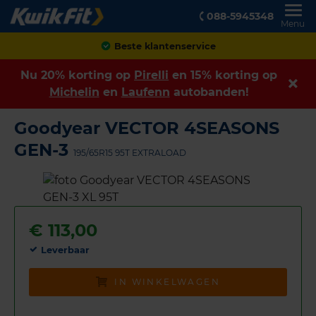
088-5945348
Menu
Achteraf betalen
Nu 20% korting op
Pirelli
en 15% korting op
Michelin
en
Laufenn
autobanden!
Goodyear VECTOR 4SEASONS
GEN-3
195/65R15 95T EXTRALOAD
€
113,00
Leverbaar
IN WINKELWAGEN