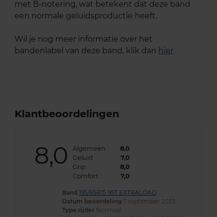
met B-notering, wat betekent dat deze band
een normale geluidsproductie heeft.
Wil je nog meer informatie over het
bandenlabel van deze band, klik dan
hier
Klantbeoordelingen
8,0
Algemeen
8,0
Geluid
7,0
Grip
8,0
Comfort
7,0
Band
195/65R15 95T EXTRALOAD
Datum beoordeling
7 september 2023
Type rijder
Normaal