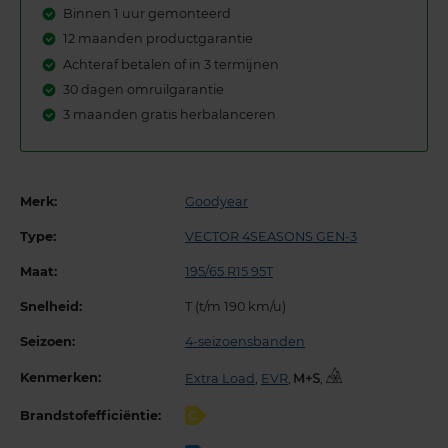
Binnen 1 uur gemonteerd
12 maanden productgarantie
Achteraf betalen of in 3 termijnen
30 dagen omruilgarantie
3 maanden gratis herbalanceren
Merk:
Goodyear
Type:
VECTOR 4SEASONS GEN-3
Maat:
195/65 R15 95T
Snelheid:
T (t/m 190 km/u)
Seizoen:
4-seizoensbanden
Kenmerken:
Extra Load
,
EVR
,
,
Brandstofefficiëntie:
C