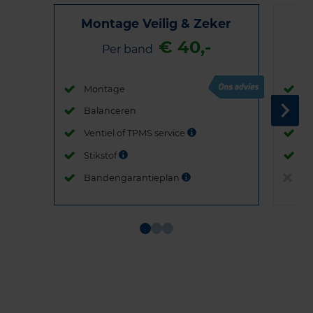
Montage Veilig & Zeker
€ 40,-
Per band
Montage
M
Balanceren
B
Ventiel of TPMS service
Ve
Stikstof
St
Bandengarantieplan
B
Item
1
of
3