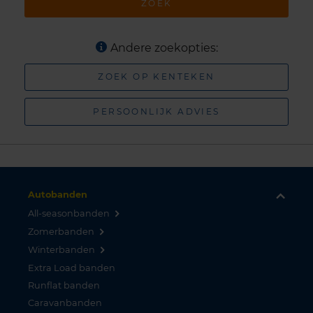
ZOEK
Andere zoekopties:
ZOEK OP KENTEKEN
PERSOONLIJK ADVIES
Autobanden
All-seasonbanden
Zomerbanden
Winterbanden
Extra Load banden
Runflat banden
Caravanbanden