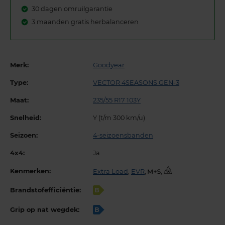
30 dagen omruilgarantie
3 maanden gratis herbalanceren
Merk:
Goodyear
Type:
VECTOR 4SEASONS GEN-3
Maat:
235/55 R17 103Y
Snelheid:
Y (t/m 300 km/u)
Seizoen:
4-seizoensbanden
4x4:
Ja
Kenmerken:
Extra Load
,
EVR
,
,
Brandstofefficiëntie:
B
Grip op nat wegdek:
B