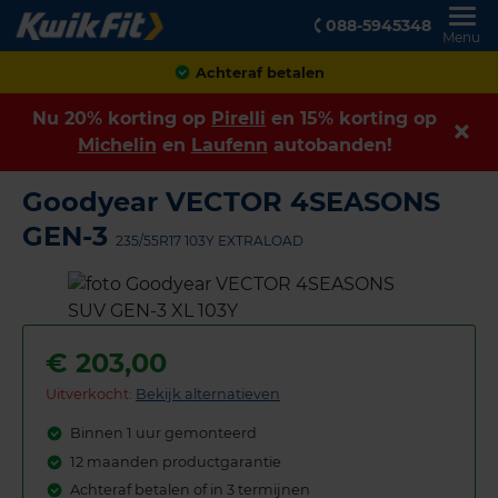
088-5945348
Menu
Achteraf betalen
Nu 20% korting op
Pirelli
en 15% korting op
Michelin
en
Laufenn
autobanden!
Goodyear VECTOR 4SEASONS
GEN-3
235/55R17 103Y EXTRALOAD
€
203,00
Uitverkocht:
Bekijk alternatieven
Binnen 1 uur gemonteerd
12 maanden productgarantie
Achteraf betalen of in 3 termijnen