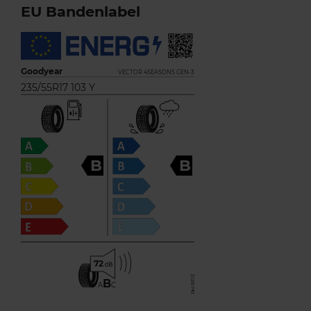
EU Bandenlabel
Goodyear
VECTOR 4SEASONS GEN-3
235/55R17 103 Y
B
B
72
B
A
C