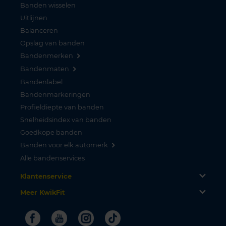
Banden wisselen
Uitlijnen
Balanceren
Opslag van banden
Bandenmerken
Bandenmaten
Bandenlabel
Bandenmarkeringen
Profieldiepte van banden
Snelheidsindex van banden
Goedkope banden
Banden voor elk automerk
Alle bandenservices
Klantenservice
Meer KwikFit
Facebook
Youtube
Instagram
Tiktok