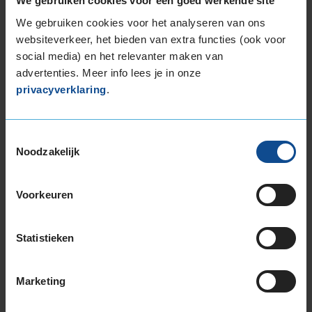
We gebruiken cookies voor een goed werkende site
225/55R17 101W EXTRALOAD
We gebruiken cookies voor het analyseren van ons
225/55R17 101Y EXTRALOAD
websiteverkeer, het bieden van extra functies (ook voor
225/55R17 97T EXTRALOAD
social media) en het relevanter maken van
225/60R17 103V EXTRALOAD
advertenties. Meer info lees je in onze
225/65R17 106V EXTRALOAD
privacyverklaring
.
235/45R17 97Y EXTRALOAD
235/55R17 103Y EXTRALOAD
235/55R17 103Y EXTRALOAD
Toestemmingsselectie
235/55R17 99H
Noodzakelijk
235/60R17 102H
235/65R17 108W EXTRALOAD
Voorkeuren
245/45R17 99Y EXTRALOAD
245/45R17 99Y EXTRALOAD
Statistieken
245/55R17 106H EXTRALOAD
18-inch banden
195/55R18 93H EXTRALOAD
Marketing
195/60R18 96H EXTRALOAD