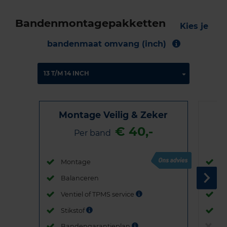
Bandenmontagepakketten
Kies je
bandenmaat omvang (inch)
Montage Veilig & Zeker
€ 40,-
Per band
Montage
M
Balanceren
B
Ventiel of TPMS service
Ve
Stikstof
St
Bandengarantieplan
B