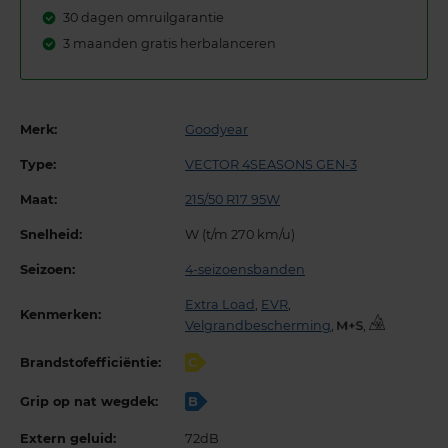
30 dagen omruilgarantie
3 maanden gratis herbalanceren
Merk:
Goodyear
Type:
VECTOR 4SEASONS GEN-3
Maat:
215/50 R17 95W
Snelheid:
W (t/m 270 km/u)
Seizoen:
4-seizoensbanden
Extra Load
,
EVR
,
Kenmerken:
Velgrandbescherming
,
,
Brandstofefficiëntie:
C
Grip op nat wegdek:
B
Extern geluid:
72dB