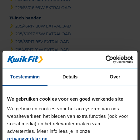
225/55R16 99W EXTRALOAD
17-inch banden
205/45R17 88W EXTRALOAD
205/50R17 93W EXTRALOAD
205/55R17 95V EXTRALOAD
215/45R17 91W EXTRALOAD
215/50R17 95W EXTRALOAD
215/55R17 94V EXTRALOAD
215/55R17 94V EXTRALOAD
Toestemming
Details
Over
215/55R17 98W EXTRALOAD
215/55R17 98W EXTRALOAD
215/55R17 98W EXTRALOAD
We gebruiken cookies voor een goed werkende site
215/60R17 100H EXTRALOAD
We gebruiken cookies voor het analyseren van ons
215/60R17 100H EXTRALOAD
websiteverkeer, het bieden van extra functies (ook voor
215/60R17 100V EXTRALOAD
social media) en het relevanter maken van
215/60R17 100V EXTRALOAD
advertenties. Meer info lees je in onze
215/65R17 103V EXTRALOAD
privacyverklaring
.