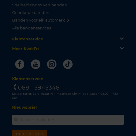
Snelheidsindex van banden
Goedkope banden
Banden voor elk automerk
Alle bandenservices
Klantenservice
Meer KwikFit
Facebook
Youtube
Instagram
Tiktok
Klantenservice
088 - 5945348
Lokaal tarief. Bereikbaar van maandag t/m vrijdag tussen 08.00 - 17.30
uur.
Nieuwsbrief
INSCHRIJVEN