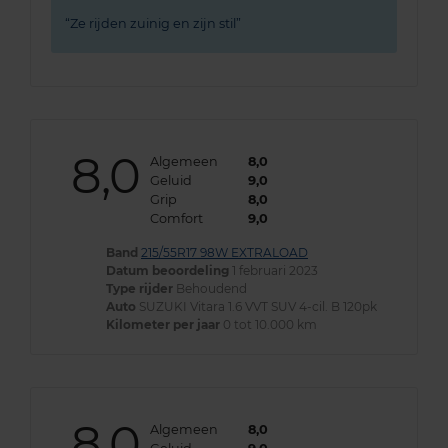
Ze rijden zuinig en zijn stil
8,0
Algemeen
8,0
Geluid
9,0
Grip
8,0
Comfort
9,0
Band
215/55R17 98W EXTRALOAD
Datum beoordeling
1 februari 2023
Type rijder
Behoudend
Auto
SUZUKI Vitara 1.6 VVT SUV 4-cil. B 120pk
Kilometer per jaar
0 tot 10.000 km
8,0
Algemeen
8,0