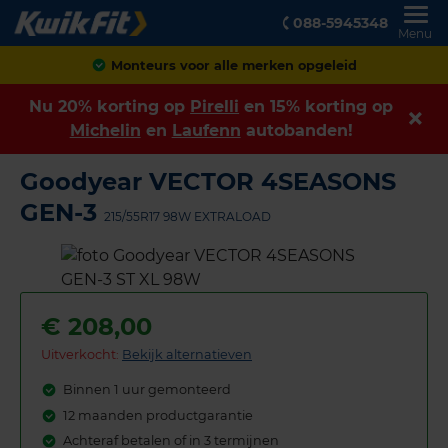
088-5945348
Menu
Monteurs voor alle merken opgeleid
Nu 20% korting op
Pirelli
en 15% korting op
Michelin
en
Laufenn
autobanden!
Goodyear VECTOR 4SEASONS
GEN-3
215/55R17 98W EXTRALOAD
€
208,00
Uitverkocht:
Bekijk alternatieven
Binnen 1 uur gemonteerd
12 maanden productgarantie
Achteraf betalen of in 3 termijnen