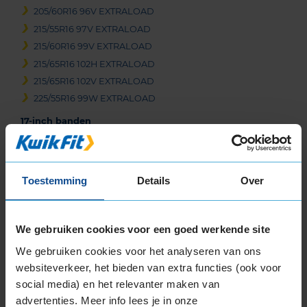
205/60R16 96V EXTRALOAD
215/55R16 97V EXTRALOAD
215/60R16 99V EXTRALOAD
215/65R16 102H EXTRALOAD
215/65R16 102V EXTRALOAD
225/55R16 99W EXTRALOAD
17-inch banden
205/45R17 88W EXTRALOAD
205/50R17 93W EXTRALOAD
205/55R17 95V EXTRALOAD
Toestemming
Details
Over
215/45R17 91W EXTRALOAD
215/50R17 95W EXTRALOAD
215/50R17 95W EXTRALOAD
We gebruiken cookies voor een goed werkende site
215/55R17 94V EXTRALOAD
We gebruiken cookies voor het analyseren van ons
215/55R17 94V EXTRALOAD
websiteverkeer, het bieden van extra functies (ook voor
215/55R17 98W EXTRALOAD
social media) en het relevanter maken van
215/55R17 98W EXTRALOAD
advertenties. Meer info lees je in onze