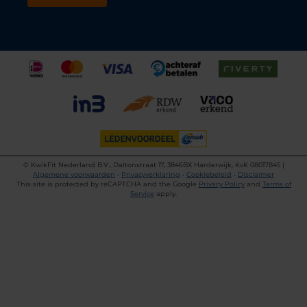
©
KwikFit Nederland B.V., Daltonstraat 17, 3846BX Harderwijk, KvK 08017845 |
Algemene voorwaarden
•
Privacyverklaring
•
Cookiebeleid
•
Disclaimer
This site is protected by reCAPTCHA and the Google
Privacy Policy
and
Terms of
Service
apply.