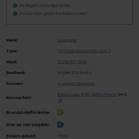
30 dagen omruilgarantie
3 maanden gratis herbalanceren
Merk:
Goodyear
Type:
VECTOR 4SEASONS GEN-3
Maat:
215/55 R17 98W
Snelheid:
W (t/m 270 km/u)
Seizoen:
4-seizoensbanden
Extra Load
,
EVR
,
Zelfdichtend
,
,
Kenmerken:
Brandstofefficiëntie:
B
Grip op nat wegdek:
B
Extern geluid:
70dB