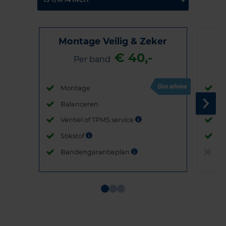
Montage Veilig & Zeker
€ 40,-
Per band
Montage
M
Balanceren
B
Ventiel of TPMS service
Ve
Stikstof
St
Bandengarantieplan
B
Item
1