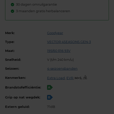
30 dagen omruilgarantie
3 maanden gratis herbalanceren
Merk:
Goodyear
Type:
VECTOR 4SEASONS GEN-3
Maat:
195/60 R16 93V
Snelheid:
V (t/m 240 km/u)
Seizoen:
4-seizoensbanden
Kenmerken:
Extra Load
,
EVR
,
,
Brandstofefficiëntie:
A
Grip op nat wegdek:
B
Extern geluid:
71dB