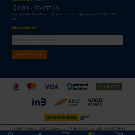
088 - 5945348
Lokaal tarief. Bereikbaar van maandag t/m vrijdag tussen 08.00 - 17.30
uur.
Nieuwsbrief
INSCHRIJVEN
©
KwikFit Nederland B.V., Daltonstraat 17, 3846BX Harderwijk, KvK 08017845 |
Algemene voorwaarden
•
Privacyverklaring
•
Cookiebeleid
•
Disclaimer