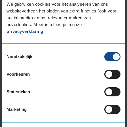
225/55R17 97T EXTRALOAD
We gebruiken cookies voor het analyseren van ons
225/60R17 103V EXTRALOAD
websiteverkeer, het bieden van extra functies (ook voor
225/65R17 106V EXTRALOAD
social media) en het relevanter maken van
235/45R17 97Y EXTRALOAD
advertenties. Meer info lees je in onze
235/55R17 103Y EXTRALOAD
privacyverklaring
.
235/55R17 103Y EXTRALOAD
235/55R17 103Y EXTRALOAD
Toestemmingsselectie
235/55R17 99H
Noodzakelijk
235/60R17 102H
235/65R17 108W EXTRALOAD
245/45R17 99Y EXTRALOAD
Voorkeuren
245/45R17 99Y EXTRALOAD
245/55R17 106H EXTRALOAD
Statistieken
18-inch banden
195/55R18 93H EXTRALOAD
Marketing
195/60R18 96H EXTRALOAD
215/40R18 89W EXTRALOAD
215/40R18 89W EXTRALOAD