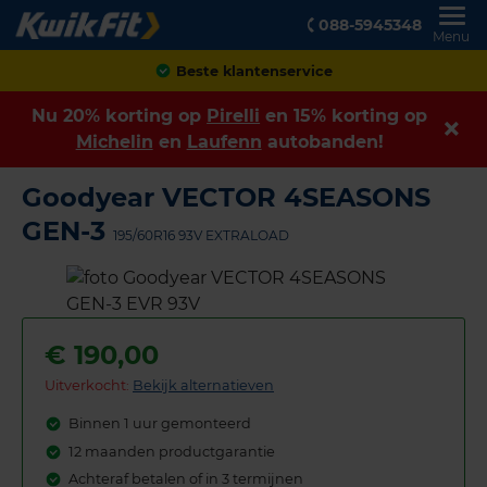
088-5945348
Menu
Achteraf betalen
Nu 20% korting op
Pirelli
en 15% korting op
Michelin
en
Laufenn
autobanden!
Goodyear VECTOR 4SEASONS
GEN-3
195/60R16 93V EXTRALOAD
€
190,00
Uitverkocht:
Bekijk alternatieven
Binnen 1 uur gemonteerd
12 maanden productgarantie
Achteraf betalen of in 3 termijnen