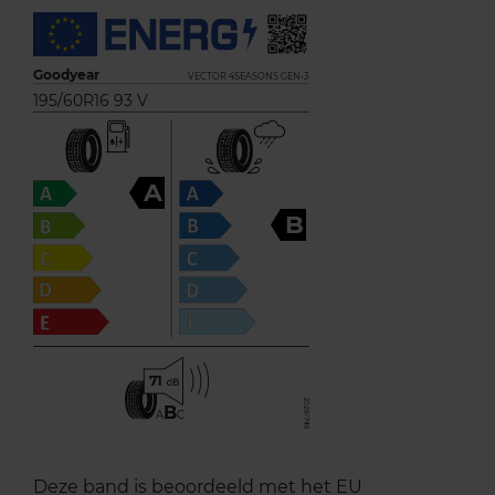
Goodyear
VECTOR 4SEASONS GEN-3
195/60R16 93 V
A
B
71
B
A
C
Deze band is beoordeeld met het EU