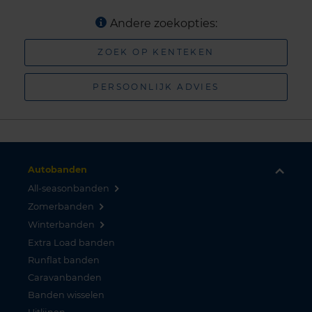
Andere zoekopties:
ZOEK OP KENTEKEN
PERSOONLIJK ADVIES
Autobanden
All-seasonbanden
Zomerbanden
Winterbanden
Extra Load banden
Runflat banden
Caravanbanden
Banden wisselen