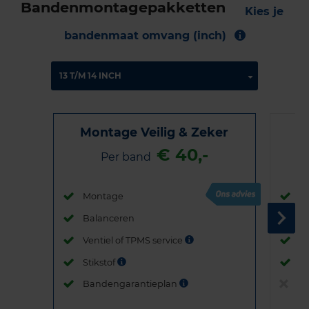
Bandenmontagepakketten
Kies je
bandenmaat omvang (inch)
Montage Veilig & Zeker
€ 40,-
Per band
Montage
M
Balanceren
B
Ventiel of TPMS service
Ve
Stikstof
St
Bandengarantieplan
B