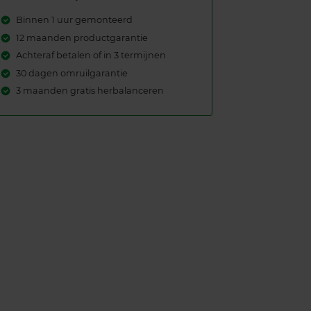
Binnen 1 uur gemonteerd
12 maanden productgarantie
Achteraf betalen of in 3 termijnen
30 dagen omruilgarantie
3 maanden gratis herbalanceren