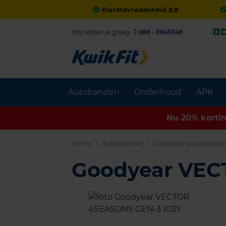
Klanttevredenheid 8,9
Wij helpen je graag.
088 - 5945348
Autobanden
Onderhoud
APK
Nu 20% korti
Home
Autobanden
Goodyear autobande
Goodyear VE