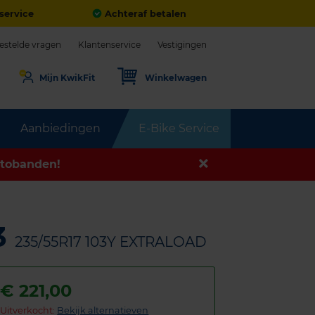
service
Achteraf betalen
estelde vragen
Klantenservice
Vestigingen
Mijn KwikFit
Winkelwagen
Aanbiedingen
E-Bike Service
tobanden!
3
235/55R17 103Y EXTRALOAD
€
221,00
Uitverkocht:
Bekijk alternatieven