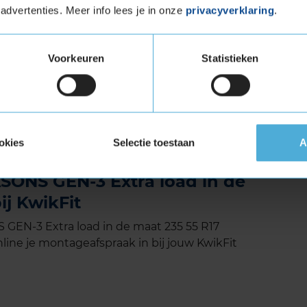
midden van het profiel. De groeven werken
advertenties. Meer info lees je in onze
privacyverklaring
.
rgen daardoor voor een betere grip op sneeuw.
ijd, zodat het water continu afgevoerd kan
 aquaplaning gedurende de hele levensduur.
Voorkeuren
Statistieken
et Extra Load (verstevigde band)
tuigen die banden met een hoger
vigde banden zijn te herkennen aan het
okies
Selectie toestaan
A
ONS GEN-3 Extra load in de
ij KwikFit
EN-3 Extra load in de maat 235 55 R17
line je montageafspraak in bij jouw KwikFit