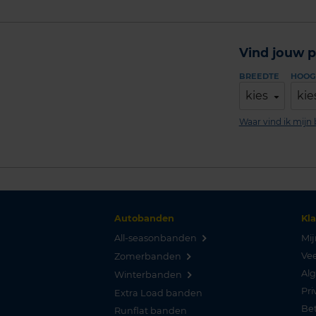
Vind jouw p
BREEDTE
HOOG
kies
kie
Waar vind ik mij
Autobanden
Kl
All-seasonbanden
Mij
Vee
Zomerbanden
Al
Winterbanden
Pri
Extra Load banden
Be
Runflat banden