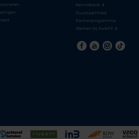
tourneren
Kennisbank
varingen
Duurzaamheid
ntact
Partnerprogramma
Werken bij KwikFit
Facebook
Youtube
Instagra
Tikto