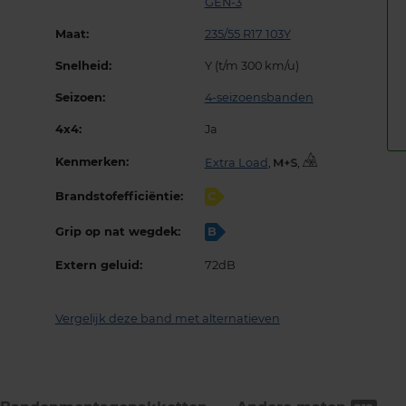
GEN-3
Maat:
235/55 R17 103Y
Snelheid:
Y (t/m 300 km/u)
Seizoen:
4-seizoensbanden
4x4:
Ja
Kenmerken:
Extra Load
,
,
Brandstofefficiëntie:
C
Grip op nat wegdek:
B
Extern geluid:
72dB
Vergelijk deze band met alternatieven