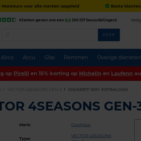
Monteurs voor alle merken opgeleid
Beste klanten
Klanten geven ons een
8,9
(90.157 beoordelingen)
Veelg
ZOEK
Airco
Accu
Glas
Remmen
Overige diensten
ng op
Pirelli
en 15% korting op
Michelin
en
Laufenn
au
n
VECTOR 4SEASONS GEN-3
235/55R17 103Y EXTRALOAD
CTOR 4SEASONS GEN-
Merk:
Goodyear
VECTOR 4SEASONS
Type: