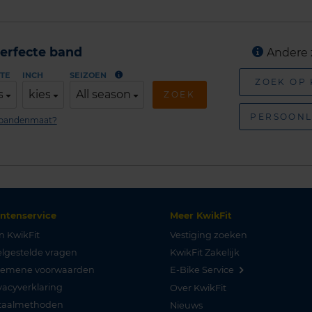
erfecte band
Andere 
TE
INCH
SEIZOEN
ZOEK OP
s
kies
All season
ZOEK
PERSOONL
n bandenmaat?
antenservice
Meer KwikFit
n KwikFit
Vestiging zoeken
lgestelde vragen
KwikFit Zakelijk
gemene voorwaarden
E-Bike Service
vacyverklaring
Over KwikFit
taalmethoden
Nieuws