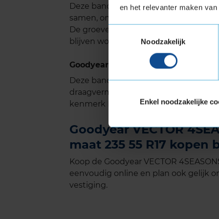
Deze band heeft veel groeven in het 
en het relevanter maken van 
samen, omdat ze elkaar kruizen en zo
De groeven ontwikkelen zich met de t
Toestemmingsselectie
blijven worden. Dus weerstand tegen
Noodzakelijk
Goodyear VECTOR 4SEASONS GEN-3 m
Deze band is ook geschikt voor voer
draagvermogen nodig hebben. Verste
Enkel noodzakelijke co
kenmerk Extra Load.
Goodyear VECTOR 4SEAS
maat 235 55 R17 kopen b
Koop de Goodyear VECTOR 4SEASONS G
eenvoudig online en plan ook gelijk on
vestiging.