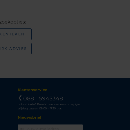
zoekopties:
 KENTEKEN
IJK ADVIES
Klantenservice
088 - 5945348
Lokaal tarief. Bereikbaar van maandag t/m
vrijdag tussen 08.00 - 17.30 uur.
Nieuwsbrief