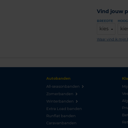
Vind jouw p
BREEDTE
HOOG
kies
kie
Waar vind ik mij
Autobanden
Kl
All-seasonbanden
Mij
Vee
Zomerbanden
Al
Winterbanden
Pri
Extra Load banden
Be
Runflat banden
Re
Caravanbanden