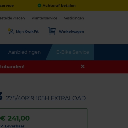
service
Achteraf betalen
estelde vragen
Klantenservice
Vestigingen
Mijn KwikFit
Winkelwagen
Aanbiedingen
E-Bike Service
tobanden!
3
275/40R19 105H EXTRALOAD
€
241,00
Leverbaar