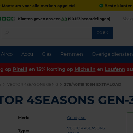
Monteurs voor alle merken opgeleid
Beste klanten
Klanten geven ons een
8,9
(90.153 beoordelingen)
Veelg
ZOEK
Airco
Accu
Glas
Remmen
Overige diensten
ng op
Pirelli
en 15% korting op
Michelin
en
Laufenn
au
n
VECTOR 4SEASONS GEN-3
275/40R19 105H EXTRALOAD
CTOR 4SEASONS GEN-
Merk:
Goodyear
VECTOR 4SEASONS
Type: