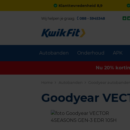
Klanttevredenheid 8,9
Wij helpen je graag.
088 - 5945348
Autobanden
Onderhoud
APK
Nu 20% korti
Home
Autobanden
Goodyear autobande
Goodyear VE