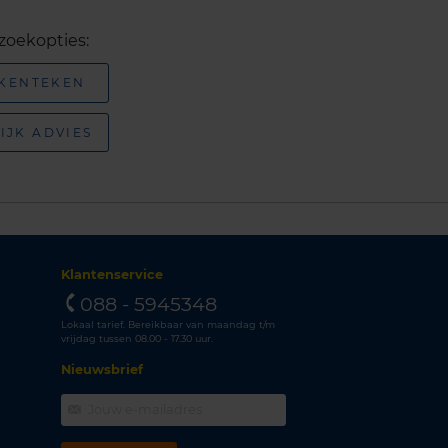
zoekopties:
 KENTEKEN
IJK ADVIES
Klantenservice
088 - 5945348
Lokaal tarief. Bereikbaar van maandag t/m
vrijdag tussen 08.00 - 17.30 uur.
Nieuwsbrief