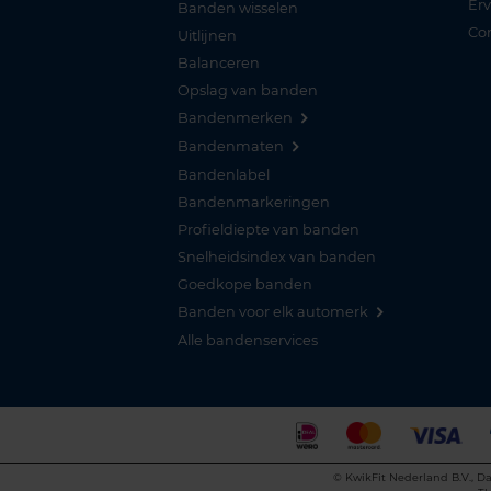
Er
Banden wisselen
Co
Uitlijnen
Balanceren
Opslag van banden
Bandenmerken
Bandenmaten
Bandenlabel
Bandenmarkeringen
Profieldiepte van banden
Snelheidsindex van banden
Goedkope banden
Banden voor elk automerk
Alle bandenservices
©
KwikFit Nederland B.V., Da