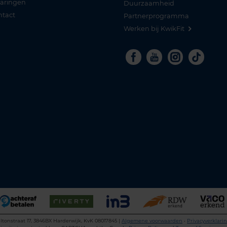
varingen
Duurzaamheid
ntact
Partnerprogramma
Werken bij KwikFit
Facebook
Youtube
Instagra
Tikto
ltonstraat 17, 3846BX Harderwijk, KvK 08017845 |
Algemene voorwaarden
•
Privacyverklari