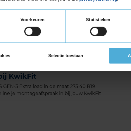
rgen daardoor voor een betere grip op sneeuw.
ijd, zodat het water continu afgevoerd kan
 aquaplaning gedurende de hele levensduur.
Voorkeuren
Statistieken
et Extra Load (verstevigde band)
tuigen die banden met een hoger
vigde banden zijn te herkennen aan het
okies
Selectie toestaan
A
ONS GEN-3 Extra load in de
ij KwikFit
EN-3 Extra load in de maat 275 40 R19
line je montageafspraak in bij jouw KwikFit