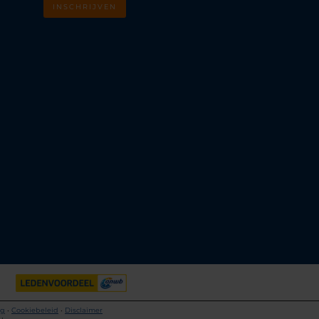
INSCHRIJVEN
m
k
ng
•
Cookiebeleid
•
Disclaimer