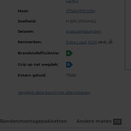
GEN-3
Maat:
275/40 R19 105H
Snelheid:
H (t/m 210 km/u)
Seizoen:
4-seizoensbanden
Kenmerken:
Extra Load
,
EDR
,
,
Brandstofefficiëntie:
A
Grip op nat wegdek:
B
Extern geluid:
73dB
Vergelijk deze band met alternatieven
Bandenmontage­pakketten
Andere maten
212