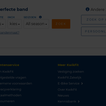
erfecte band
Andere 
TE
INCH
SEIZOEN
ZOEK OP
s
kies
All season
ZOEK
PERSOONL
n bandenmaat?
antenservice
Meer KwikFit
n KwikFit
Vestiging zoeken
lgestelde vragen
KwikFit Zakelijk
gemene voorwaarden
E-Bike Service
vacyverklaring
Over KwikFit
taalmethoden
Nieuws
tourneren
Kennisbank