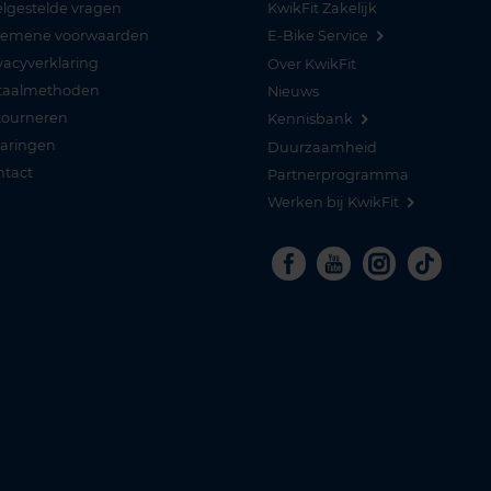
lgestelde vragen
KwikFit Zakelijk
gemene voorwaarden
E-Bike Service
vacyverklaring
Over KwikFit
taalmethoden
Nieuws
tourneren
Kennisbank
varingen
Duurzaamheid
ntact
Partnerprogramma
Werken bij KwikFit
Facebook
Youtube
Instagra
Tikto