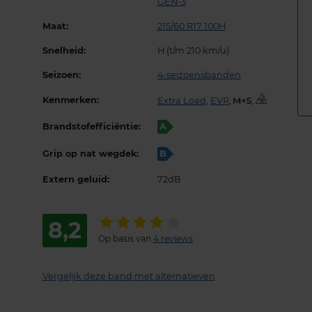
GEN-3
Maat:
215/60 R17 100H
Snelheid:
H (t/m 210 km/u)
Seizoen:
4-seizoensbanden
Kenmerken:
Extra Load
,
EVR
,
,
Brandstofefficiëntie:
A
Grip op nat wegdek:
B
Extern geluid:
72dB
8,2
Op basis van
4 reviews
Vergelijk deze band met alternatieven