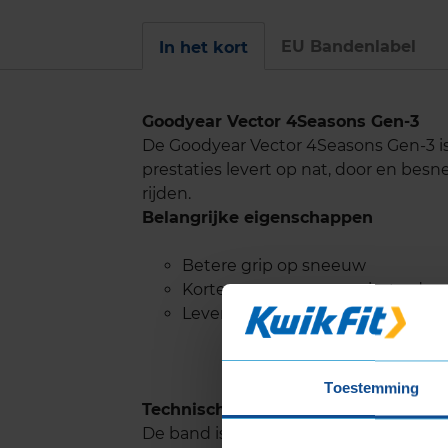
EU Bandenlabel
In het kort
Goodyear Vector 4Seasons Gen-3
De Goodyear Vector 4Seasons Gen-3 i
prestaties levert op nat, door en bes
rijden.
Belangrijke eigenschappen
Betere grip op sneeuw
Kortere remweg en verbeterde 
Levenslange weerstand tegen a
Toestemming
Technische kenmerken en voordele
De band is voorzien van sterke rijvlak