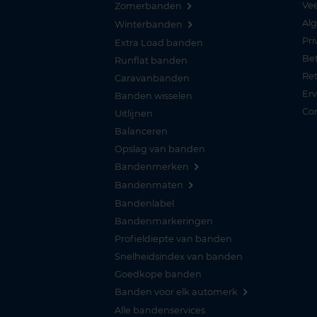
Vee
Zomerbanden
Al
Winterbanden
Pri
Extra Load banden
Be
Runflat banden
Re
Caravanbanden
Er
Banden wisselen
Co
Uitlijnen
Balanceren
Opslag van banden
Bandenmerken
Bandenmaten
Bandenlabel
Bandenmarkeringen
Profieldiepte van banden
Snelheidsindex van banden
Goedkope banden
Banden voor elk automerk
Alle bandenservices