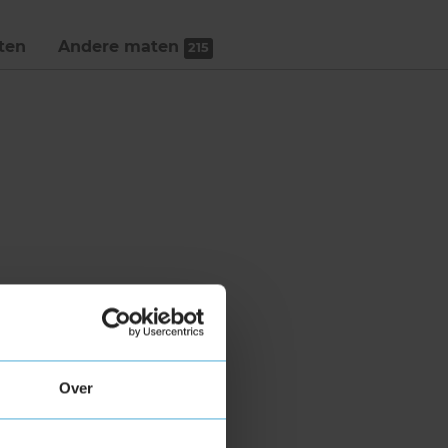
ten
Andere maten
215
Over