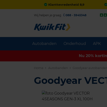
Klanttevredenheid 8,9
Wij helpen je graag.
088 - 5945348
Autobanden
Onderhoud
APK
Nu 20% korti
Home
Autobanden
Goodyear autobande
Goodyear VE