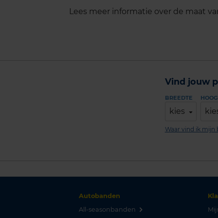
Lees meer informatie over de maat v
Vind jouw p
BREEDTE
HOOG
kies
kie
Waar vind ik mij
Autobanden
Kl
All-seasonbanden
Mij