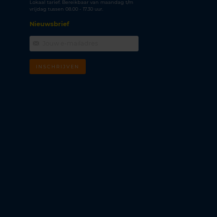
Lokaal tarief. Bereikbaar van maandag t/m
vrijdag tussen 08.00 - 17.30 uur.
Nieuwsbrief
INSCHRIJVEN
m
k