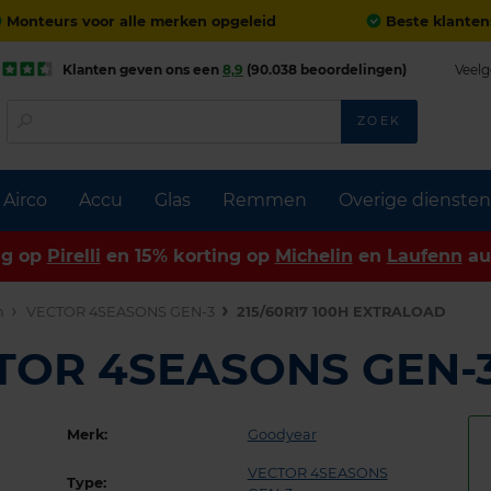
Monteurs voor alle merken opgeleid
Beste klanten
Klanten geven ons een
8,9
(90.038 beoordelingen)
Veelg
ZOEK
Airco
Accu
Glas
Remmen
Overige diensten
ng op
Pirelli
en 15% korting op
Michelin
en
Laufenn
au
n
VECTOR 4SEASONS GEN-3
215/60R17 100H EXTRALOAD
CTOR 4SEASONS GEN-
Merk:
Goodyear
VECTOR 4SEASONS
Type: