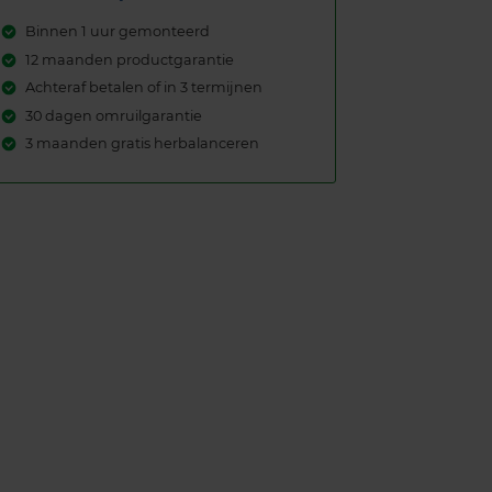
Binnen 1 uur gemonteerd
12 maanden productgarantie
Achteraf betalen of in 3 termijnen
30 dagen omruilgarantie
3 maanden gratis herbalanceren