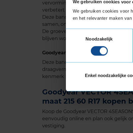
We gebruiken cookies voor 
vervorming van de band tijdens zwar
verbetert de handling op droog wegd
We gebruiken cookies voor he
Deze band heeft veel groeven in het 
en het relevanter maken van 
samen, omdat ze elkaar kruizen en zo
De groeven ontwikkelen zich met de t
Toestemmingsselectie
blijven worden. Dus weerstand tegen
Noodzakelijk
Goodyear VECTOR 4SEASONS GEN-3 m
Deze band is ook geschikt voor voer
draagvermogen nodig hebben. Verste
Enkel noodzakelijke co
kenmerk Extra Load.
Goodyear VECTOR 4SEAS
maat 215 60 R17 kopen b
Koop de Goodyear VECTOR 4SEASONS G
eenvoudig online en plan ook gelijk on
vestiging.