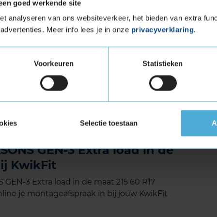
een goed werkende site
e manoeuvres. Dit verkort de remweg en
ek.
t analyseren van ons websiteverkeer, het bieden van extra func
midden van het profiel. De groeven werken
advertenties. Meer info lees je in onze
privacyverklaring
.
rgen daardoor voor een betere grip op sneeuw.
ijd, zodat het water continu afgevoerd kan
 aquaplaning gedurende de hele levensduur.
Voorkeuren
Statistieken
et Extra Load (verstevigde band)
tuigen die banden met een hoger
vigde banden zijn te herkennen aan het
okies
Selectie toestaan
A
ONS GEN-3 Extra load in de
ij KwikFit
EN-3 Extra load in de maat 215 60 R17
line je montageafspraak in bij jouw KwikFit