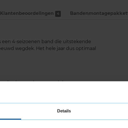
Klantenbeoordelingen
Bandenmontage­pakket
4
s een 4-seizoenen band die uitstekende
neeuwd wegdek. Het hele jaar dus optimaal
wegligging op droog wegdek
quaplaning
Details
n
- en schouderblokken. Hierdoor is er minder