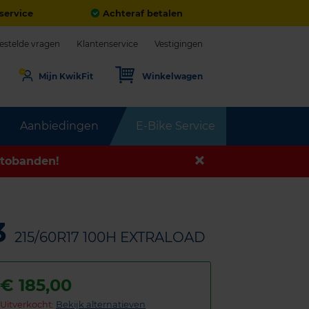
service
Achteraf betalen
estelde vragen
Klantenservice
Vestigingen
Mijn KwikFit
Winkelwagen
Aanbiedingen
E-Bike Service
tobanden!
3
215/60R17 100H EXTRALOAD
€
185,00
Uitverkocht:
Bekijk alternatieven