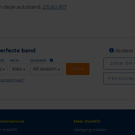
an deze autoband:
215 60 R17
erfecte band
Andere 
TE
INCH
SEIZOEN
ZOEK OP
s
kies
All season
ZOEK
PERSOONL
n bandenmaat?
antenservice
Meer KwikFit
n KwikFit
Vestiging zoeken