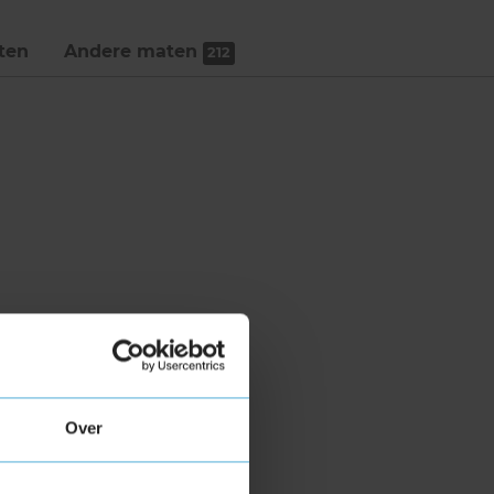
ten
Andere maten
212
Over