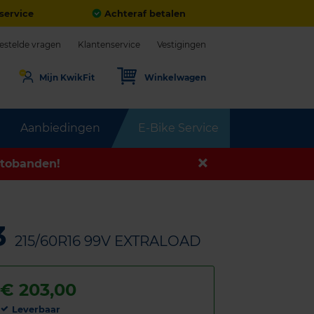
service
Achteraf betalen
estelde vragen
Klantenservice
Vestigingen
Mijn KwikFit
Winkelwagen
Aanbiedingen
E-Bike Service
tobanden!
3
215/60R16 99V EXTRALOAD
€
203,00
Leverbaar