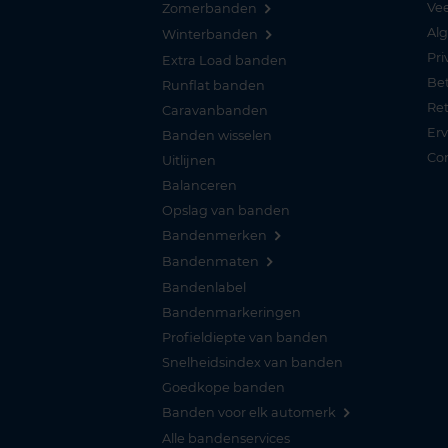
Vee
Zomerbanden
Al
Winterbanden
Pri
Extra Load banden
Be
Runflat banden
Re
Caravanbanden
Er
Banden wisselen
Co
Uitlijnen
Balanceren
Opslag van banden
Bandenmerken
Bandenmaten
Bandenlabel
Bandenmarkeringen
Profieldiepte van banden
Snelheidsindex van banden
Goedkope banden
Banden voor elk automerk
Alle bandenservices