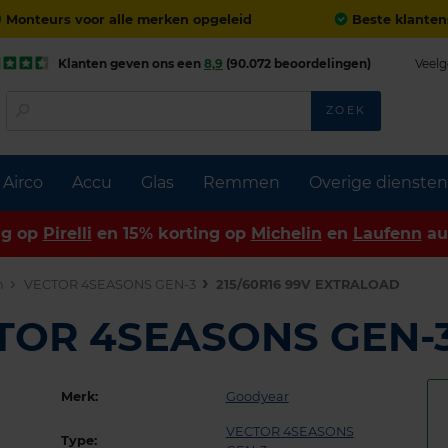
Monteurs voor alle merken opgeleid
Beste klanten
Klanten geven ons een
8,9
(90.072 beoordelingen)
Veelg
ZOEK
Airco
Accu
Glas
Remmen
Overige diensten
ng op
Pirelli
en 15% korting op
Michelin
en
Laufenn
au
n
VECTOR 4SEASONS GEN-3
215/60R16 99V EXTRALOAD
CTOR 4SEASONS GEN-
Merk:
Goodyear
VECTOR 4SEASONS
Type: