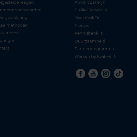
lgestelde vragen
KwikFit Zakelijk
gemene voorwaarden
E-Bike Service
vacyverklaring
Over KwikFit
taalmethoden
Nieuws
tourneren
Kennisbank
varingen
Duurzaamheid
ntact
Partnerprogramma
Werken bij KwikFit
Facebook
Youtube
Instagra
Tikto