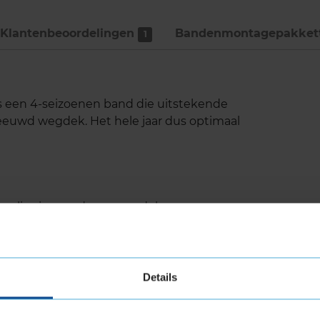
Klantenbeoordelingen
Bandenmontage­pakket
1
s een 4-seizoenen band die uitstekende
neeuwd wegdek. Het hele jaar dus optimaal
wegligging op droog wegdek
quaplaning
Details
n
- en schouderblokken. Hierdoor is er minder