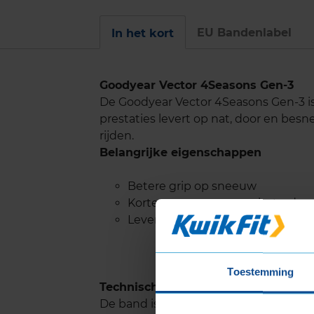
EU Bandenlabel
In het kort
Goodyear Vector 4Seasons Gen-3
De Goodyear Vector 4Seasons Gen-3 i
prestaties levert op nat, door en bes
rijden.
Belangrijke eigenschappen
Betere grip op sneeuw
Kortere remweg en verbeterde 
Levenslange weerstand tegen a
Toestemming
Technische kenmerken en voordele
De band is voorzien van sterke rijvlak