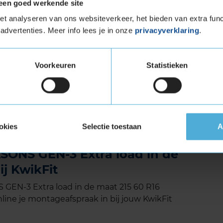
een goed werkende site
e manoeuvres. Dit verkort de remweg en
ek.
t analyseren van ons websiteverkeer, het bieden van extra func
midden van het profiel. De groeven werken
advertenties. Meer info lees je in onze
privacyverklaring
.
rgen daardoor voor een betere grip op sneeuw.
ijd, zodat het water continu afgevoerd kan
 aquaplaning gedurende de hele levensduur.
Voorkeuren
Statistieken
et Extra Load (verstevigde band)
tuigen die banden met een hoger
vigde banden zijn te herkennen aan het
okies
Selectie toestaan
A
ONS GEN-3 Extra load in de
ij KwikFit
EN-3 Extra load in de maat 215 60 R16
line je montageafspraak in bij jouw KwikFit