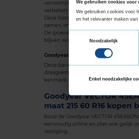
We gebruiken cookies voor 
vervorming van de band tijdens zwar
verbetert de handling op droog wegd
We gebruiken cookies voor he
Deze band heeft veel groeven in het 
en het relevanter maken van 
samen, omdat ze elkaar kruizen en zo
De groeven ontwikkelen zich met de t
Toestemmingsselectie
blijven worden. Dus weerstand tegen
Noodzakelijk
Goodyear VECTOR 4SEASONS GEN-3 m
Deze band is ook geschikt voor voer
draagvermogen nodig hebben. Verste
Enkel noodzakelijke co
kenmerk Extra Load.
Goodyear VECTOR 4SEAS
maat 215 60 R16 kopen b
Koop de Goodyear VECTOR 4SEASONS G
eenvoudig online en plan ook gelijk on
vestiging.