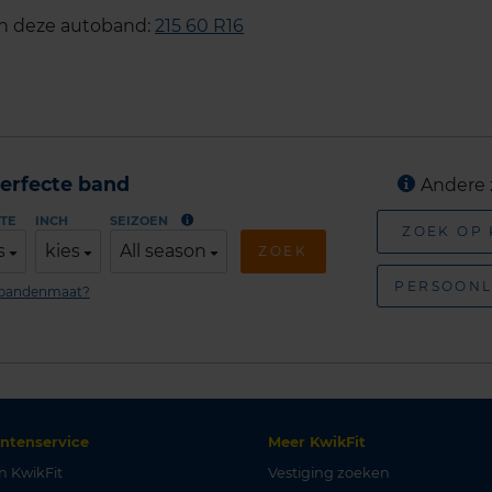
an deze autoband:
215 60 R16
erfecte band
Andere 
TE
INCH
SEIZOEN
ZOEK OP
s
kies
All season
ZOEK
PERSOONL
n bandenmaat?
antenservice
Meer KwikFit
n KwikFit
Vestiging zoeken