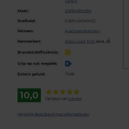
GEN-3
Maat:
215/60 R16 99V
Snelheid:
V (t/m 240 km/u)
Seizoen:
4-seizoensbanden
Kenmerken:
Extra Load
,
EVR
,
,
Brandstofefficiëntie:
C
Grip op nat wegdek:
B
Extern geluid:
71dB
10,0
Op basis van
1 review
Vergelijk deze band met alternatieven