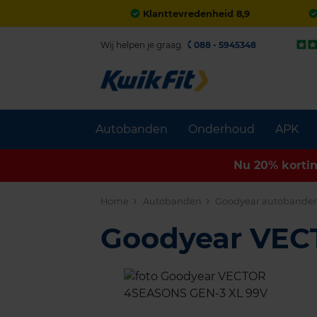
Klanttevredenheid 8,9
Wij helpen je graag.
088 - 5945348
Autobanden
Onderhoud
APK
Nu 20% korti
Home
Autobanden
Goodyear autobande
Goodyear VE