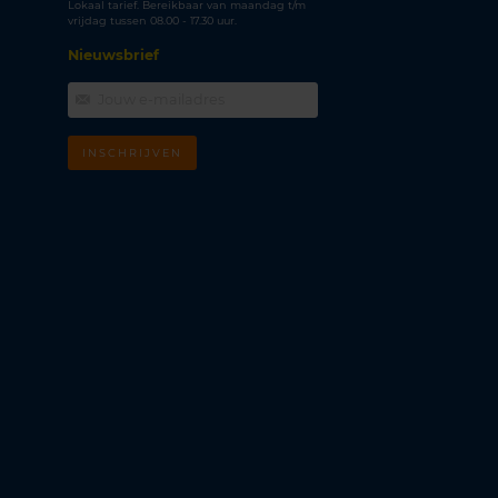
Lokaal tarief. Bereikbaar van maandag t/m
vrijdag tussen 08.00 - 17.30 uur.
Nieuwsbrief
INSCHRIJVEN
m
k