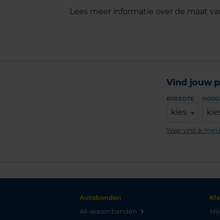
Lees meer informatie over de maat v
Vind jouw p
BREEDTE
HOOG
kies
kie
Waar vind ik mij
Autobanden
Kl
All-seasonbanden
Mij