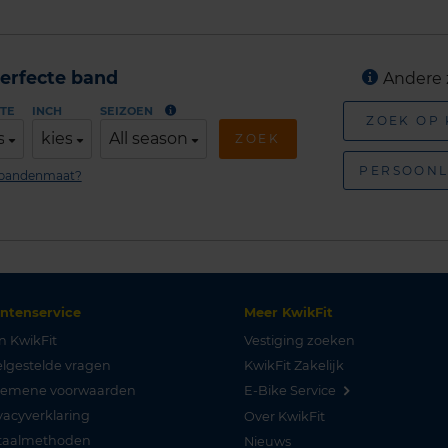
erfecte band
Andere 
TE
INCH
SEIZOEN
ZOEK OP
s
kies
All season
ZOEK
PERSOONL
n bandenmaat?
antenservice
Meer KwikFit
n KwikFit
Vestiging zoeken
lgestelde vragen
KwikFit Zakelijk
gemene voorwaarden
E-Bike Service
vacyverklaring
Over KwikFit
taalmethoden
Nieuws