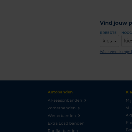
Vind jouw p
BREEDTE
HOOG
kies
kie
Waar vind ik mij
Autobanden
Kl
All-seasonbanden
Mij
Vee
Zomerbanden
Al
Winterbanden
Pri
Extra Load banden
Be
Runflat banden