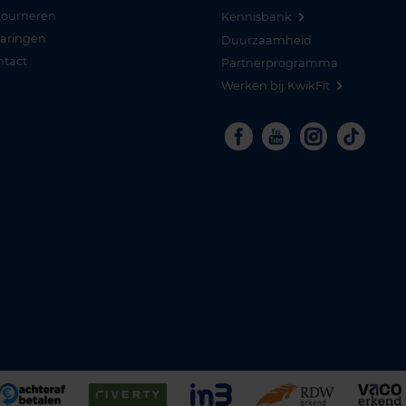
tourneren
Kennisbank
varingen
Duurzaamheid
ntact
Partnerprogramma
Werken bij KwikFit
Facebook
Youtube
Instagra
Tikto