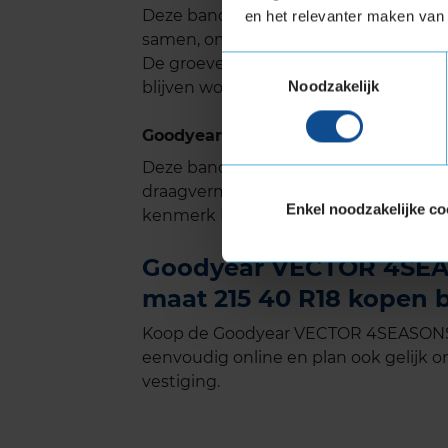
Deze band heeft veel groeven in het 
en het relevanter maken van 
samen, omdat ze elkaar kruizen en zo
De groeven ontwikkelen zich met de t
Toestemmingsselectie
Noodzakelijk
blijven worden. Dus weerstand tegen
Goodyear VECTOR 4SEASONS GEN-3 m
Deze band is ook geschikt voor voer
draagvermogen nodig hebben. Verste
Enkel noodzakelijke co
kenmerk Extra Load.
Goodyear VECTOR 4SEAS
maat 215 40 R18 kopen b
Koop de Goodyear VECTOR 4SEASONS G
eenvoudig online en plan ook gelijk on
vestiging.