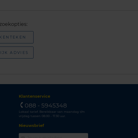
zoekopties:
 KENTEKEN
IJK ADVIES
Klantenservice
088 - 5945348
Lokaal tarief. Bereikbaar van maandag t/m
vrijdag tussen 08.00 - 17.30 uur.
Nieuwsbrief