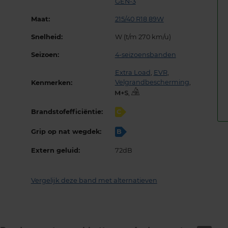
GEN-3
Maat:
215/40 R18 89W
Snelheid:
W (t/m 270 km/u)
Seizoen:
4-seizoensbanden
Extra Load
,
EVR
,
Velgrandbescherming
,
Kenmerken:
,
Brandstofefficiëntie:
C
Grip op nat wegdek:
B
Extern geluid:
72dB
Vergelijk deze band met alternatieven