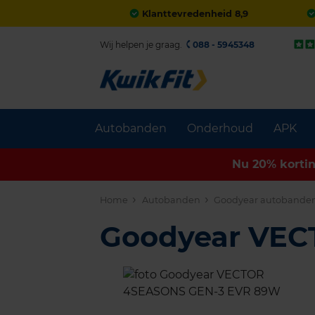
Klanttevredenheid 8,9
Wij helpen je graag.
088 - 5945348
Autobanden
Onderhoud
APK
Nu 20% korti
Home
Autobanden
Goodyear autobande
Goodyear VE