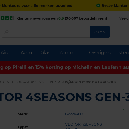
Monteurs voor alle merken opgeleid
Beste klanten
Klanten geven ons een
8,9
(90.007 beoordelingen)
Veelg
ZOEK
Airco
Accu
Glas
Remmen
Overige diensten
ng op
Pirelli
en 15% korting op
Michelin
en
Laufenn
au
n
VECTOR 4SEASONS GEN-3
215/40R18 89W EXTRALOAD
CTOR 4SEASONS GEN-
Merk:
Goodyear
VECTOR 4SEASONS
Type: