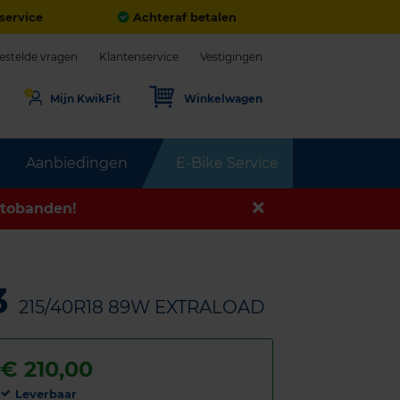
service
Achteraf betalen
estelde vragen
Klantenservice
Vestigingen
Mijn KwikFit
Winkelwagen
Aanbiedingen
E-Bike Service
tobanden!
3
215/40R18 89W EXTRALOAD
€
210,00
Leverbaar