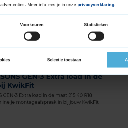
midden van het profiel. De groeven werken
advertenties. Meer info lees je in onze
privacyverklaring
.
rgen daardoor voor een betere grip op sneeuw.
ijd, zodat het water continu afgevoerd kan
Voorkeuren
Statistieken
 aquaplaning gedurende de hele levensduur.
et Extra Load (verstevigde band)
tuigen die banden met een hoger
vigde banden zijn te herkennen aan het
okies
Selectie toestaan
A
ONS GEN-3 Extra load in de
ij KwikFit
EN-3 Extra load in de maat 215 40 R18
line je montageafspraak in bij jouw KwikFit