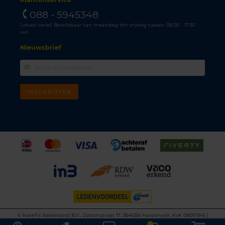
088 - 5945348
Lokaal tarief. Bereikbaar van maandag t/m vrijdag tussen 08.00 - 17.30
uur.
Nieuwsbrief
INSCHRIJVEN
©
KwikFit Nederland B.V., Daltonstraat 17, 3846BX Harderwijk, KvK 08017845 |
Algemene voorwaarden
•
Privacyverklaring
•
Cookiebeleid
•
Disclaimer