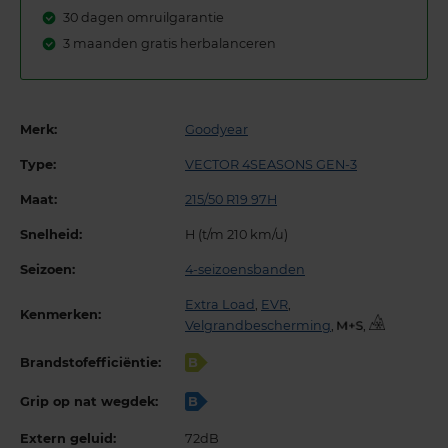
30 dagen omruilgarantie
3 maanden gratis herbalanceren
Merk:
Goodyear
Type:
VECTOR 4SEASONS GEN-3
Maat:
215/50 R19 97H
Snelheid:
H (t/m 210 km/u)
Seizoen:
4-seizoensbanden
Extra Load
,
EVR
,
Kenmerken:
Velgrandbescherming
,
,
Brandstofefficiëntie:
B
Grip op nat wegdek:
B
Extern geluid:
72dB