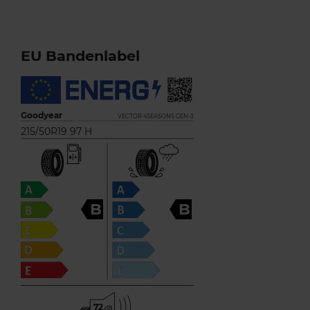
EU Bandenlabel
Goodyear
VECTOR 4SEASONS GEN-3
215/50R19 97 H
B
B
72