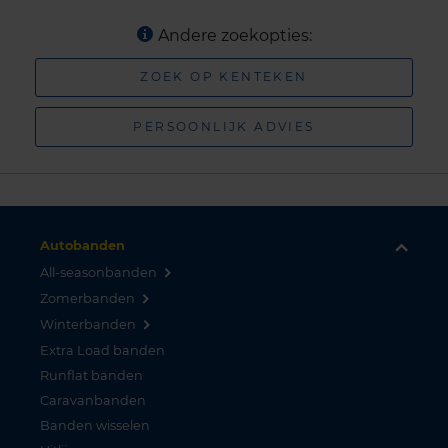
Andere zoekopties:
ZOEK OP KENTEKEN
PERSOONLIJK ADVIES
Autobanden
All-seasonbanden
Zomerbanden
Winterbanden
Extra Load banden
Runflat banden
Caravanbanden
Banden wisselen