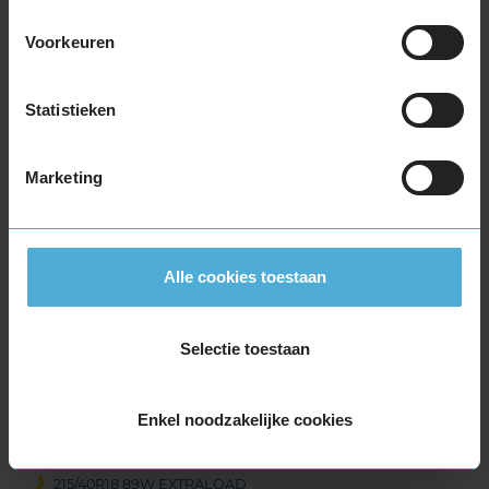
225/55R17 101Y EXTRALOAD
225/55R17 97T EXTRALOAD
Voorkeuren
225/60R17 103V EXTRALOAD
225/65R17 106V EXTRALOAD
Statistieken
235/45R17 97Y EXTRALOAD
235/55R17 103Y EXTRALOAD
235/55R17 103Y EXTRALOAD
Marketing
235/55R17 103Y EXTRALOAD
235/55R17 99H
235/60R17 102H
Alle cookies toestaan
235/65R17 108W EXTRALOAD
245/45R17 99Y EXTRALOAD
245/45R17 99Y EXTRALOAD
Selectie toestaan
245/55R17 106H EXTRALOAD
18-inch banden
Enkel noodzakelijke cookies
195/55R18 93H EXTRALOAD
195/60R18 96H EXTRALOAD
215/40R18 89W EXTRALOAD