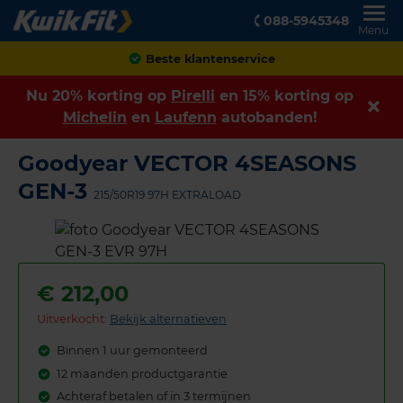
088-5945348
Menu
Achteraf betalen
Nu 20% korting op
Pirelli
en 15% korting op
Michelin
en
Laufenn
autobanden!
Goodyear VECTOR 4SEASONS
GEN-3
215/50R19 97H EXTRALOAD
€
212,00
Uitverkocht:
Bekijk alternatieven
Binnen 1 uur gemonteerd
12 maanden productgarantie
Achteraf betalen of in 3 termijnen