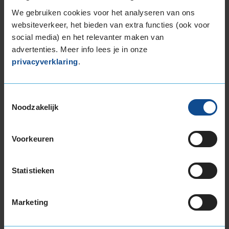
225/55R17 101Y EXTRALOAD
We gebruiken cookies voor het analyseren van ons
225/55R17 97T EXTRALOAD
websiteverkeer, het bieden van extra functies (ook voor
social media) en het relevanter maken van
225/60R17 103V EXTRALOAD
advertenties. Meer info lees je in onze
225/65R17 106V EXTRALOAD
privacyverklaring
.
235/45R17 97Y EXTRALOAD
235/55R17 103Y EXTRALOAD
235/55R17 103Y EXTRALOAD
Toestemmingsselectie
235/55R17 103Y EXTRALOAD
Noodzakelijk
235/55R17 99H
235/60R17 102H
Voorkeuren
235/65R17 108W EXTRALOAD
245/45R17 99Y EXTRALOAD
245/45R17 99Y EXTRALOAD
Statistieken
245/55R17 106H EXTRALOAD
18-inch banden
Marketing
195/55R18 93H EXTRALOAD
195/60R18 96H EXTRALOAD