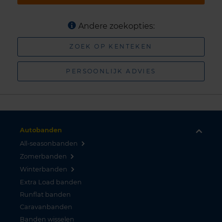
Andere zoekopties:
ZOEK OP KENTEKEN
PERSOONLIJK ADVIES
Autobanden
All-seasonbanden
Zomerbanden
Winterbanden
Extra Load banden
Runflat banden
Caravanbanden
Banden wisselen