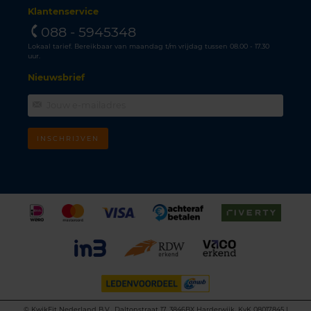
Klantenservice
088 - 5945348
Lokaal tarief. Bereikbaar van maandag t/m vrijdag tussen 08.00 - 17.30
uur.
Nieuwsbrief
INSCHRIJVEN
©
KwikFit Nederland B.V., Daltonstraat 17, 3846BX Harderwijk, KvK 08017845 |