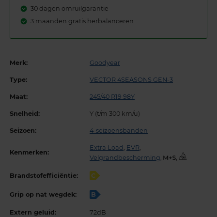
30 dagen omruilgarantie
3 maanden gratis herbalanceren
Merk:
Goodyear
Type:
VECTOR 4SEASONS GEN-3
Maat:
245/40 R19 98Y
Snelheid:
Y (t/m 300 km/u)
Seizoen:
4-seizoensbanden
Extra Load
,
EVR
,
Kenmerken:
Velgrandbescherming
,
,
Brandstofefficiëntie:
C
Grip op nat wegdek:
B
Extern geluid:
72dB