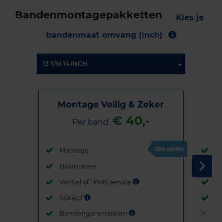
Bandenmontagepakketten
Kies je
bandenmaat omvang (inch)
Montage Veilig & Zeker
€ 40,-
Per band
Montage
M
Balanceren
B
Ventiel of TPMS service
Ve
Stikstof
St
Bandengarantieplan
B