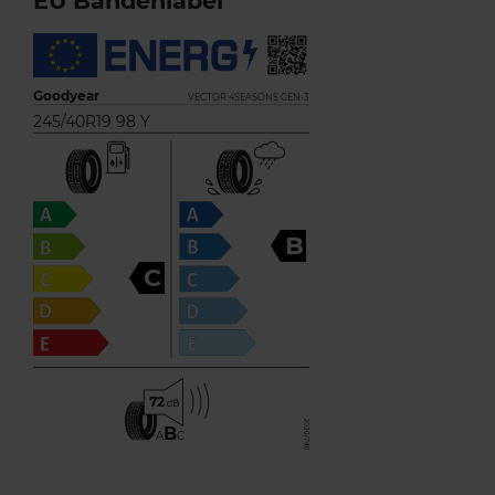
EU Bandenlabel
Goodyear
VECTOR 4SEASONS GEN-3
245/40R19 98 Y
B
C
72
B
A
C