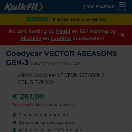
088-5945348
Menu
Klanten geven ons een
8,9
Nu 20% korting op
Pirelli
en 15% korting op
Michelin
en
Laufenn
autobanden!
Goodyear VECTOR 4SEASONS
GEN-3
245/40R19 98Y EXTRALOAD
€
267,00
Uitverkocht:
Bekijk alternatieven
Binnen 1 uur gemonteerd
12 maanden productgarantie
Achteraf betalen of in 3 termijnen