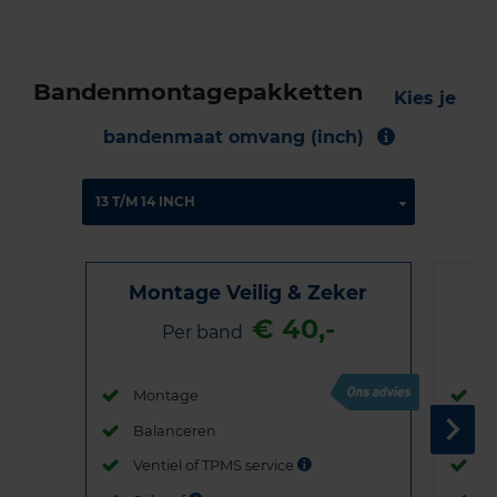
Bandenmontagepakketten
Kies je
bandenmaat omvang (inch)
Montage Veilig & Zeker
€ 40,-
Per band
Montage
M
Balanceren
B
Ventiel of TPMS service
Ve