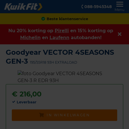
088-5945348
Menu
Achteraf betalen
Nu 20% korting op
Pirelli
en 15% korting op
Michelin
en
Laufenn
autobanden!
Goodyear VECTOR 4SEASONS
GEN-3
195/55R18 93H EXTRALOAD
€
216,00
Leverbaar
IN WINKELWAGEN