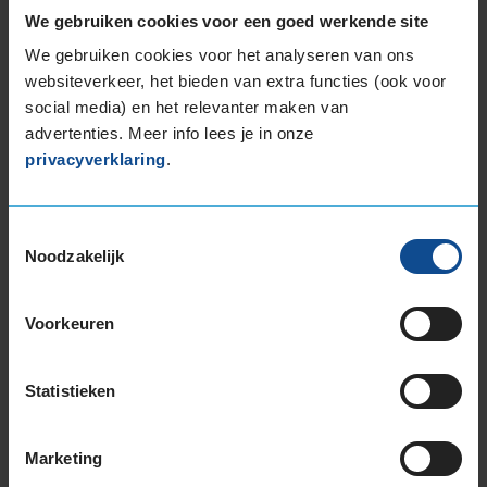
We gebruiken cookies voor een goed werkende site
225/50R17 98W EXTRALOAD RUNFLAT
225/55R17 101W EXTRALOAD
We gebruiken cookies voor het analyseren van ons
225/55R17 101Y EXTRALOAD
websiteverkeer, het bieden van extra functies (ook voor
social media) en het relevanter maken van
225/55R17 97T EXTRALOAD
advertenties. Meer info lees je in onze
225/60R17 103V EXTRALOAD
privacyverklaring
.
225/65R17 106V EXTRALOAD
235/45R17 97Y EXTRALOAD
235/55R17 103Y EXTRALOAD
Toestemmingsselectie
235/55R17 103Y EXTRALOAD
Noodzakelijk
235/55R17 103Y EXTRALOAD
235/55R17 99H
Voorkeuren
235/60R17 102H
235/65R17 108W EXTRALOAD
245/45R17 99Y EXTRALOAD
Statistieken
245/45R17 99Y EXTRALOAD
245/55R17 106H EXTRALOAD
Marketing
18-inch banden