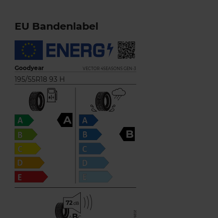
EU Bandenlabel
Goodyear
VECTOR 4SEASONS GEN-3
195/55R18 93 H
A
B
72
B
A
C