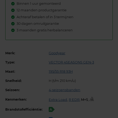
Binnen 1 uur gemonteerd
12 maanden productgarantie
Achteraf betalen of in 3 termijnen
30 dagen omruilgarantie
3 maanden gratis herbalanceren
Merk:
Goodyear
Type:
VECTOR 4SEASONS GEN-3
Maat:
195/55 R18 93H
Snelheid:
H (t/m 210 km/u)
Seizoen:
4-seizoensbanden
Kenmerken:
Extra Load
,
R EDR
,
,
Brandstofefficiëntie:
A