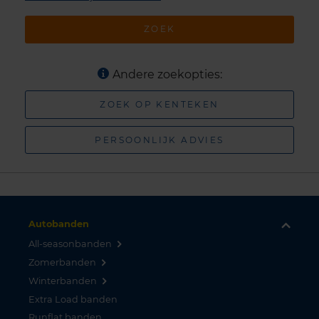
ZOEK
Andere zoekopties:
ZOEK OP KENTEKEN
PERSOONLIJK ADVIES
Autobanden
All-seasonbanden
Zomerbanden
Winterbanden
Extra Load banden
Runflat banden