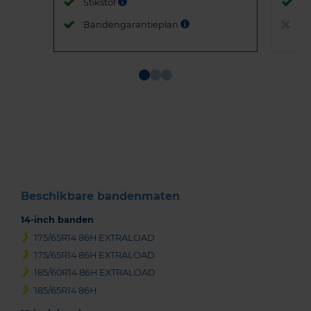
Stikstof
St
Bandengarantieplan
B
Item
1
of
3
Beschikbare bandenmaten
14-inch banden
175/65R14 86H EXTRALOAD
175/65R14 86H EXTRALOAD
185/60R14 86H EXTRALOAD
185/65R14 86H