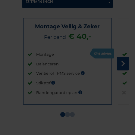
Montage Veilig & Zeker
€ 40,-
Per band
Montage
M
Balanceren
B
Ventiel of TPMS service
Ve
Stikstof
St
Bandengarantieplan
B
Item
1