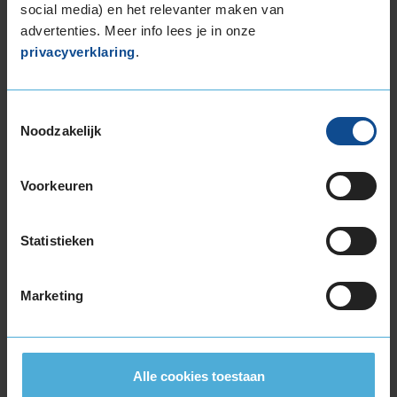
social media) en het relevanter maken van
235/55R17 103Y EXTRALOAD
advertenties. Meer info lees je in onze
235/55R17 103Y EXTRALOAD
privacyverklaring
.
235/55R17 103Y EXTRALOAD
235/55R17 99H
235/65R17 108W EXTRALOAD
Toestemmingsselectie
Noodzakelijk
245/45R17 99Y EXTRALOAD
245/45R17 99Y EXTRALOAD
245/55R17 106H EXTRALOAD
Voorkeuren
18-inch banden
195/55R18 93H EXTRALOAD
Statistieken
195/60R18 96H EXTRALOAD
215/40R18 89W EXTRALOAD
Marketing
215/40R18 89W EXTRALOAD
215/45R18 93Y EXTRALOAD
215/50R18 92W
215/55R18 99V EXTRALOAD
Alle cookies toestaan
215/55R18 99V EXTRALOAD