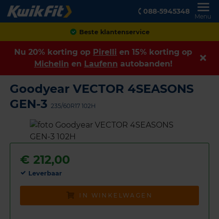
088-5945348
Menu
Achteraf betalen
Nu 20% korting op
Pirelli
en 15% korting op
Michelin
en
Laufenn
autobanden!
Goodyear VECTOR 4SEASONS
GEN-3
235/60R17 102H
€
212,00
Leverbaar
IN WINKELWAGEN