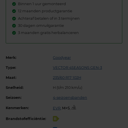
Binnen 1 uur gemonteerd
12 maanden productgarantie
Achteraf betalen of in 3 termijnen
30 dagen omruilgarantie
3 maanden gratis herbalanceren
Merk:
Goodyear
Type:
VECTOR 4SEASONS GEN-3
Maat:
235/60 R17 102H
Snelheid:
H (t/m 210 km/u)
Seizoen:
4-seizoensbanden
Kenmerken:
EVR
,
,
Brandstofefficiëntie:
B